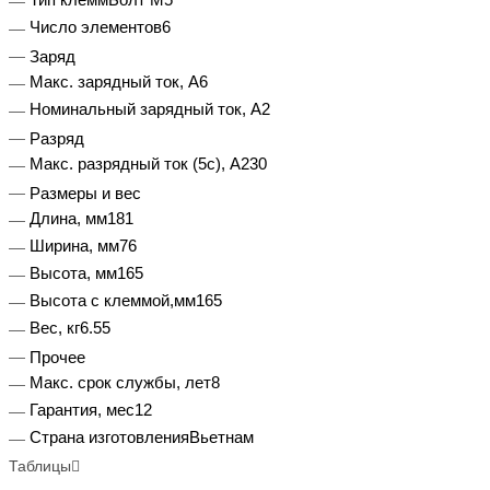
Число элементов
6
Заряд
Макс. зарядный ток, А
6
Номинальный зарядный ток, А
2
Разряд
Макс. разрядный ток (5с), А
230
Размеры и вес
Длина, мм
181
Ширина, мм
76
Высота, мм
165
Высота с клеммой,мм
165
Вес, кг
6.55
Прочее
Макс. срок службы, лет
8
Гарантия, мес
12
Страна изготовления
Вьетнам
Таблицы