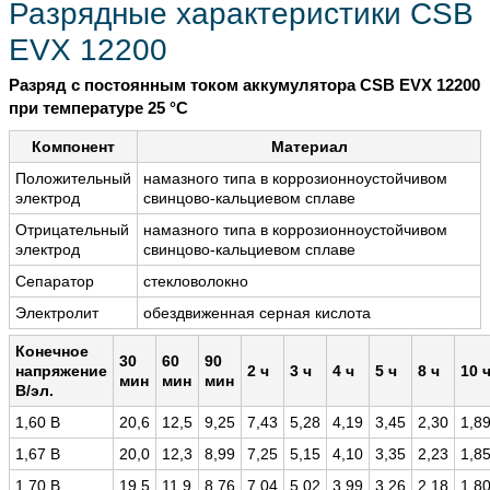
Разрядные характеристики CSB
EVX 12200
Разряд с постоянным током аккумулятора CSB EVX 12200
при температуре 25 °С
Компонент
Материал
Положительный
намазного типа в коррозионноустойчивом
электрод
свинцово-кальциевом сплаве
Отрицательный
намазного типа в коррозионноустойчивом
электрод
свинцово-кальциевом сплаве
Сепаратор
стекловолокно
Электролит
обездвиженная серная кислота
Конечное
30
60
90
напряжение
2 ч
3 ч
4 ч
5 ч
8 ч
10 
мин
мин
мин
В/эл.
1,60 В
20,6
12,5
9,25
7,43
5,28
4,19
3,45
2,30
1,8
1,67 В
20,0
12,3
8,99
7,25
5,15
4,10
3,35
2,23
1,8
1,70 В
19,5
11,9
8,76
7,04
5,02
3,99
3,26
2,18
1,8