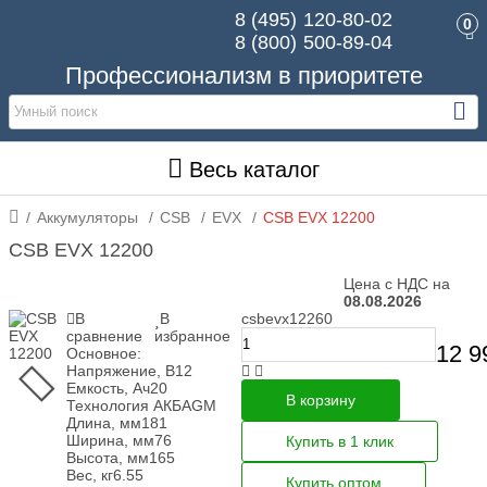
8 (495)
120-80-02
0
8 (800)
500-89-04
Профессионализм в приоритете
Весь каталог
Аккумуляторы
CSB
EVX
CSB EVX 12200
CSB EVX 12200
Цена с НДС на
08.08.2026
В
В
csbevx12260
сравнение
избранное
12 9
Основное:
Напряжение, В
12
Емкость, Ач
20
В корзину
Технология АКБ
AGM
Длина, мм
181
Ширина, мм
76
Купить в 1 клик
Высота, мм
165
Вес, кг
6.55
Купить оптом