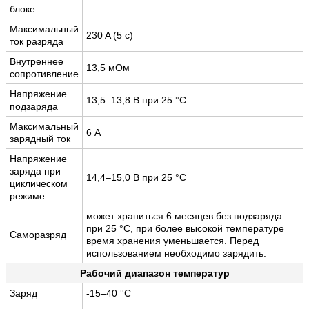
блоке
Максимальный
230 A (5 с)
ток разряда
Внутреннее
13,5 мОм
сопротивление
Напряжение
13,5–13,8 В при 25 °С
подзаряда
Максимальный
6 А
зарядный ток
Напряжение
заряда при
14,4–15,0 В при 25 °С
циклическом
режиме
может храниться 6 месяцев без подзаряда
при 25 °С, при более высокой температуре
Саморазряд
время хранения уменьшается. Перед
использованием необходимо зарядить.
Рабочий диапазон температур
Заряд
-15–40 °С