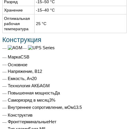
Разряд
-15–50 °С
Хранение
-15–40 °С
Оптимальная
рабочая
25 °С
температура
Конструкция
Марка
CSB
Основное
Напряжение, В
12
Емкость, Ач
20
Технология АКБ
AGM
Повышенная мощность
Да
Саморязряд в месяц
3%
Внутреннее сопротивление, мОм
13.5
Конструктив
Фронттерминальные
Нет
Тип клемм
Болт М5