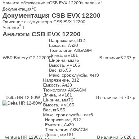
Начните обсуждение «CSB EVX 12200» первым!
1
Документация
Документация CSB EVX 12200
Описание аккумулятора CSB EVX 12200
5
Аналоги
Аналоги CSB EVX 12200
Напряжение, В
12
Емкость, Ач
20
Технология АКБ
AGM
Длина, мм
181
WBR Battery GP 12200
В наличии
6 237
р.
Ширина, мм
76
Высота, мм
165
Вес, кг
6.55
Макс. срок службы, лет
8
Напряжение, В
12
Емкость, Ач
20
Технология АКБ
AGM
Длина, мм
181
Delta HR 12-80W
В наличии
6 737
р.
Ширина, мм
76
Высота, мм
165
Вес, кг
6.55
Макс. срок службы, лет
8
Напряжение, В
12
Емкость, Ач
20
Технология АКБ
AGM
Длина, мм
181
Ventura HR 1290W
В наличии
6 820
р.