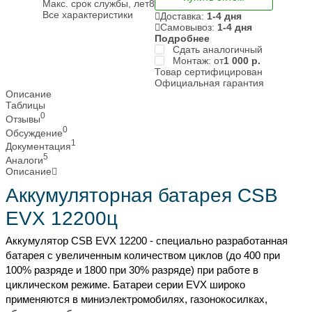
Макс. срок службы, лет
8
Все характеристики
Доставка:
1-4 дня
Самовывоз:
1-4 дня
Подробнее
Сдать аналогичный
Монтаж: от
1 000
р.
Товар сертифицирован
Официальная гарантия
Описание
Таблицы
0
Отзывы
0
Обсуждение
1
Документация
5
Аналоги
Описание
Аккумуляторная батарея CSB
EVX 12200ц
Аккумулятор CSB EVX 12200 - специально разработанная
батарея с увеличенным количеством циклов (до 400 при
100% разряде и 1800 при 30% разряде) при работе в
циклическом режиме. Батареи серии EVX широко
применяются в миниэлектромобилях, газонокосилках,