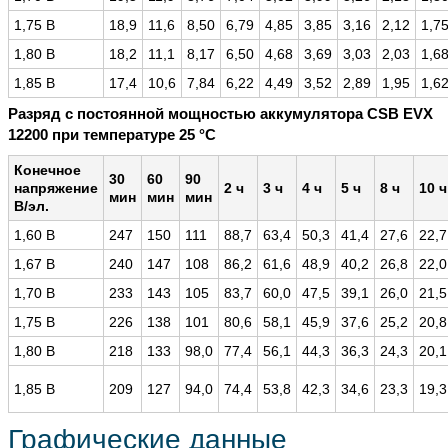
1,75 В
18,9
11,6
8,50
6,79
4,85
3,85
3,16
2,12
1,7
1,80 В
18,2
11,1
8,17
6,50
4,68
3,69
3,03
2,03
1,6
1,85 В
17,4
10,6
7,84
6,22
4,49
3,52
2,89
1,95
1,6
Разряд с постоянной мощностью аккумулятора CSB EVX
12200 при температуре 25 °С
Конечное
30
60
90
напряжение
2 ч
3 ч
4 ч
5 ч
8 ч
10 ч
мин
мин
мин
В/эл.
1,60 В
247
150
111
88,7
63,4
50,3
41,4
27,6
22,7
1,67 В
240
147
108
86,2
61,6
48,9
40,2
26,8
22,0
1,70 В
233
143
105
83,7
60,0
47,5
39,1
26,0
21,5
1,75 В
226
138
101
80,6
58,1
45,9
37,6
25,2
20,8
1,80 В
218
133
98,0
77,4
56,1
44,3
36,3
24,3
20,1
1,85 В
209
127
94,0
74,4
53,8
42,3
34,6
23,3
19,3
Графические данные