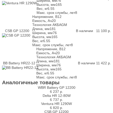
Ширина, мм
76
Высота, мм
165
Вес, кг
6.55
Макс. срок службы, лет
8
Напряжение, В
12
Емкость, Ач
20
Технология АКБ
AGM
Длина, мм
181
CSB GP 12200
В наличии
11 100
р.
Ширина, мм
76
Высота, мм
165
Вес, кг
6.55
Макс. срок службы, лет
8
Напряжение, В
12
Емкость, Ач
20
Технология АКБ
AGM
Длина, мм
181
BB Battery HR22-12
В наличии
11 422
р.
Ширина, мм
76
Высота, мм
165
Вес, кг
6.55
Макс. срок службы, лет
8
Аналогичные товары
WBR Battery GP 12200
6 237
р.
Delta HR 12-80W
6 737
р.
Ventura HR 1290W
6 820
р.
CSB GP 12200