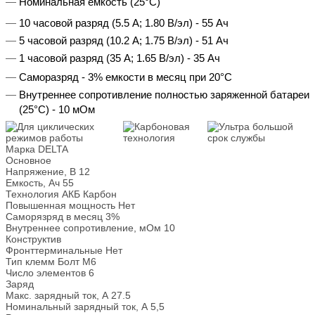
Номинальная емкость (25°С)
10 часовой разряд (5.5 А; 1.80 В/эл) - 55 Ач
5 часовой разряд (10.2 А; 1.75 В/эл) - 51 Ач
1 часовой разряд (35 А; 1.65 В/эл) - 35 Ач
Саморазряд - 3% емкости в месяц при 20°С
Внутреннее сопротивление полностью заряженной батареи
(25°С) - 10 мОм
Марка
DELTA
Основное
Напряжение, В
12
Емкость, Ач
55
Технология АКБ
Карбон
Повышенная мощность
Нет
Саморязряд в месяц
3%
Внутреннее сопротивление, мОм
10
Конструктив
Фронттерминальные
Нет
Тип клемм
Болт М6
Число элементов
6
Заряд
Макс. зарядный ток, А
27.5
Номинальный зарядный ток, А
5,5