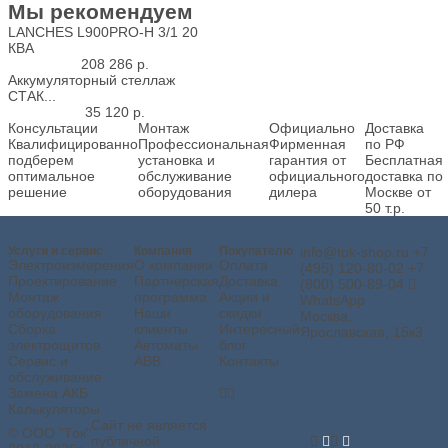
Мы рекомендуем
LANCHES L900PRO-H 3/1 20
КВА
208 286
р.
Аккумуляторный стеллаж
СТАК...
35 120
р.
Консультации
Монтаж
Официально
Доставка
Квалифицированно
Профессиональная
Фирменная
по РФ
подберем
установка и
гарантия от
Бесплатная
оптимальное
обслуживание
официального
доставка по
решение
оборудования
дилера
Москве от
50 т.р.
Услуги и сервис
Компания
Покупателю
info@tok-shop.ru
+7
Электроизмерения
О компании
Оплата
(495) 120-80-02
+7
Проектирование
Партнерская
Доставка
(800) 500-89-04
Монтаж
программа
Акции и
WhatsApp
оборудования
Наши
скидки
Москва,
Сборка
клиенты
Интересный
Ярославская, 15к3
электрощитов
Автоматы
блог
Сервис и
ABB
Контакты
обслуживание
Замена АКБ
Калькуляторы
Сайт не является
© ООО "Ток"
публичной