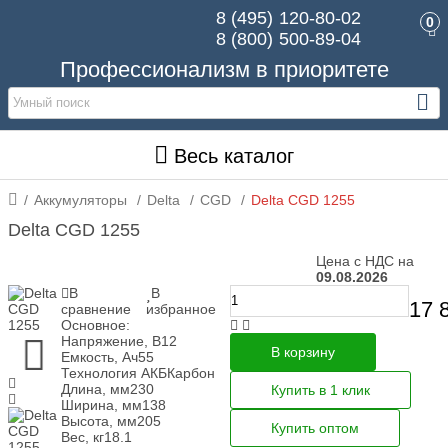
8 (495)
120-80-02
0
8 (800)
500-89-04
Профессионализм в приоритете
Весь каталог
Аккумуляторы
Delta
CGD
Delta CGD 1255
Delta CGD 1255
Цена с НДС на
09.08.2026
В
В
17 
сравнение
избранное
Основное:
Напряжение, В
12
В корзину
Емкость, Ач
55
Технология АКБ
Карбон
Длина, мм
230
Купить в 1 клик
Ширина, мм
138
Высота, мм
205
Купить оптом
Вес, кг
18.1