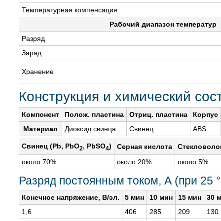
Температурная компенсация
Рабочий диапазон температур
Разряд
Заряд
Хранение
Конструкция и химический сос
Компонент
Полож. пластина
Отриц. пластина
Корпус
Материал
Диоксид свинца
Свинец
ABS
Свинец (Pb, PbO
, PbSO
)
Серная кислота
Стекловоло
2
4
около 70%
около 20%
около 5%
Разряд постоянным током, А (при 25 
Конечное напряжение, В/эл.
5 мин
10 мин
15 мин
30 
1,6
406
285
209
130