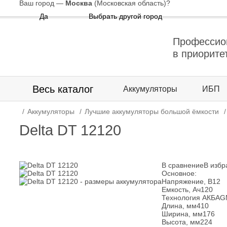
Ваш город —
Москва
(Московская область)
?
Да
Выбрать другой город
Профессио
в приорите
Весь каталог
Аккумуляторы
ИБП
Аккумуляторы
Лучшие аккумуляторы большой ёмкости
Delta DT 12120
В сравнение
В избр
Основное:
Напряжение, В
12
Емкость, Ач
120
Технология АКБ
AG
Длина, мм
410
Ширина, мм
176
Высота, мм
224