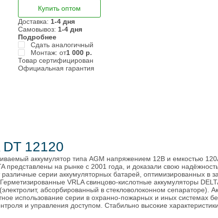
Купить оптом
и
Доставка:
1-4 дня
Самовывоз:
1-4 дня
Подробнее
Сдать аналогичный
Монтаж: от
1 000
р.
Товар сертифицирован
Официальная гарантия
 DT 12120
живаемый аккумулятор типа AGM напряжением 12В и емкостью 120
 представлены на рынке с 2001 года, и доказали свою надёжност
 различные серии аккумуляторных батарей, оптимизированных в за
. Герметизированные VRLA свинцово-кислотные аккумуляторы DELT
 (электролит, абсорбированный в стекловолоконном сепараторе).
стное использование серии в охранно-пожарных и иных системах 
нтроля и управления доступом. Стабильно высокие характеристики