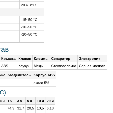
20 мВ/°С
-15~50 °С
-10~50 °С
-20~50 °С
тав
Крышка
Клапан
Клеммы
Сепаратор
Электролит
ABS
Каучук
Медь
Стекловолокно
Серная кислота
кно, разделитель
Корпус ABS
около 5%
°С)
мин
1 ч
3 ч
5 ч
10 ч
20 ч
74,9
31,7
20,5
10,5
6,18