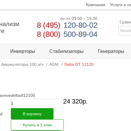
Компания
Услуги и с
пн-пт
09:00 – 19:30
Сравн
нализм
8 (495)
120-80-02
те
8 (800)
500-89-04
Инверторы
Стабилизаторы
Генераторы
Аккумуляторы 100 а/ч
AGM
Delta DT 12120
анное
deltadt12100
24 320
р.
В корзину
M
Купить в 1 клик