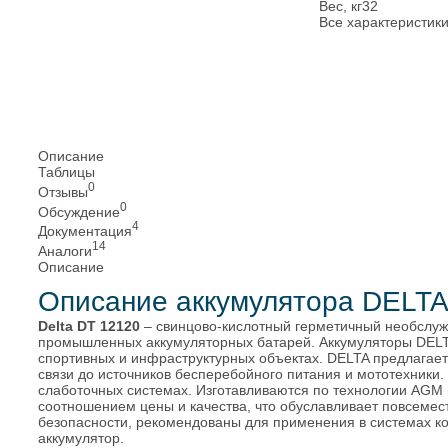
Вес, кг
32
Все характеристик
Описание
Таблицы
0
Отзывы
0
Обсуждение
4
Документация
14
Аналоги
Описание
Описание аккумулятора DELTA
Delta DT 12120
– свинцово-кислотный герметичный необслу
промышленных аккумуляторных батарей. Аккумуляторы DELTA
спортивных и инфраструктурных объектах. DELTA предлагает
связи до источников бесперебойного питания и мототехники
слаботочных системах. Изготавливаются по технологии AGM
соотношением цены и качества, что обуславливает повсеме
безопасности, рекомендованы для применения в системах ко
аккумулятор.