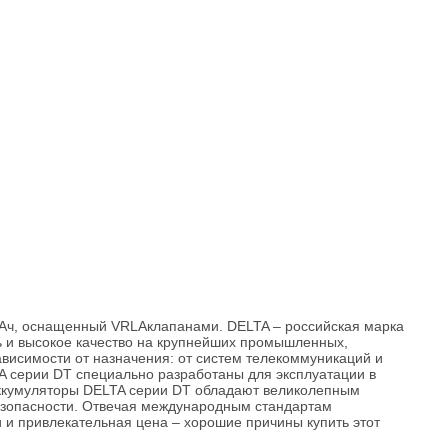
Ач, оснащенный VRLAклапанами. DELTA – российская марка
ь и высокое качество на крупнейших промышленных,
висимости от назначения: от систем телекоммуникаций и
A серии DT специально разработаны для эксплуатации в
 Аккумуляторы DELTA серии DT обладают великолепным
безопасности. Отвечая международным стандартам
 и привлекательная цена – хорошие причины купить этот