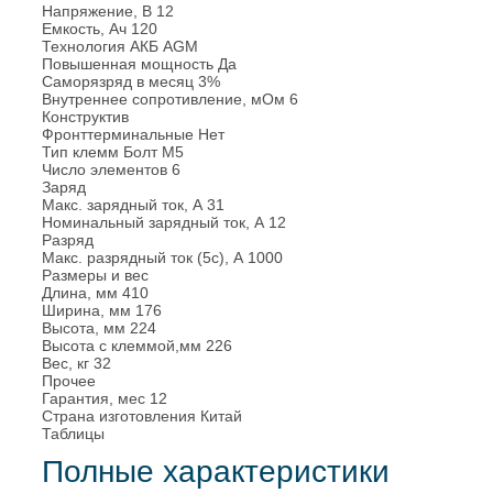
Напряжение, В
12
Емкость, Ач
120
Технология АКБ
AGM
Повышенная мощность
Да
Саморязряд в месяц
3%
Внутреннее сопротивление, мОм
6
Конструктив
Фронттерминальные
Нет
Тип клемм
Болт М5
Число элементов
6
Заряд
Макс. зарядный ток, А
31
Номинальный зарядный ток, А
12
Разряд
Макс. разрядный ток (5с), А
1000
Размеры и вес
Длина, мм
410
Ширина, мм
176
Высота, мм
224
Высота с клеммой,мм
226
Вес, кг
32
Прочее
Гарантия, мес
12
Страна изготовления
Китай
Таблицы
Полные характеристики