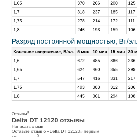
1,65
370
266
200
125
1,7
318
237
185
117
1,75
278
214
172
111
1,8
246
193
159
106
Разряд постоянной мощностью, Вт/эл.
Конечное напряжение, В/эл.
5 мин
10 мин
15 мин
30 
1,6
672
485
366
236
1,65
624
460
355
299
1,7
547
416
331
217
1,75
493
383
312
206
1,8
445
361
294
198
0
Отзывы
Delta DT 12120 отзывы
Написать отзыв
Оставьте отзыв о «Delta DT 12120» первым!
0