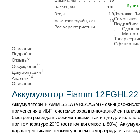
Ширина, мм
70
Купит
Высота, мм
101
Доставка:
1-
Вес, кг
1.9
Самовывоз:
Макс. срок службы, лет
10
Подробнее
Все характеристики
Сдать а
Монтаж:
Товар серт
Официальна
Описание
Подробно
0
Отзывы
0
Обсуждение
1
Документация
14
Аналоги
Описание
Аккумулятор Fiamm 12FGHL22
Аккумуляторы FIAMM SSLA (VRLA AGM) - свинцово-кислотн
применения в ИБП, системах охранно-пожарной сигнализа
быстрого разряда высокими токами, так и для длительно
при температуре 20°C (остаточная ёмкость 80%). Аккуму
характеристиками, низким уровнем саморазряда и газовыд