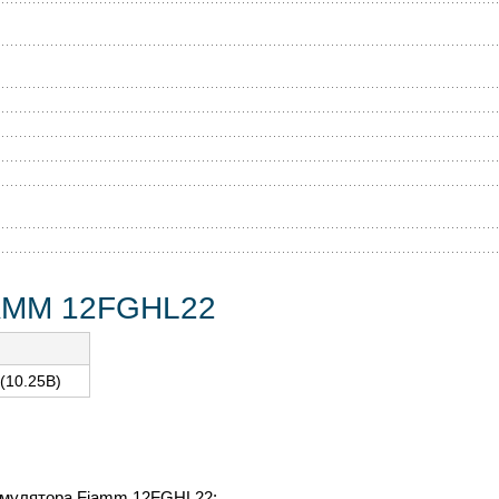
IAMM 12FGHL22
(10.25В)
кумулятора Fiamm 12FGHL22: