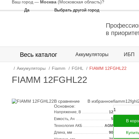
Ваш город —
Москва
(Московская область)
?
Да
Выбрать другой город
Профессио
в приорите
Весь каталог
Аккумуляторы
ИБП
Аккумуляторы
Fiamm
FGHL
FIAMM 12FGHL22
FIAMM 12FGHL22
В сравнение
В избранное
fiamm12fghl
Основное:
Напряжение, В
12
Емкость, Ач
5
В кор
Технология АКБ
AGM
Купить
Длина, мм
90