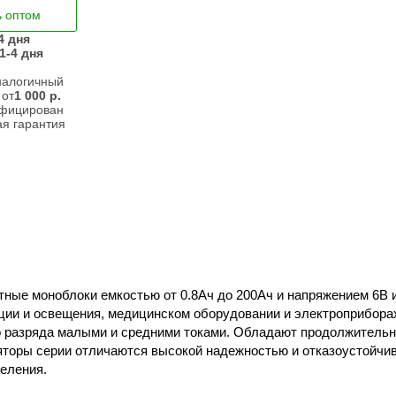
ь оптом
4 дня
1-4 дня
налогичный
 от
1 000
р.
ифицирован
я гарантия
ые моноблоки емкостью от 0.8Ач до 200Ач и напряжением 6В и
ции и освещения, медицинском оборудовании и электроприбора
го разряда малыми и средними токами. Обладают продолжитель
ляторы серии отличаются высокой надежностью и отказоустойч
еления.