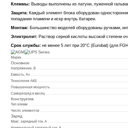
Клеммы:
Выводы выполнены из латуни, луженной гальван
Защита:
Каждый элемент блока оборудован односторонним
попадания пламени и искр внутрь батареи.
Монтаж:
Большинство моделей оборудованы ручками, инт
Электролит:
Раствор серной кислоты высокой степени оч
Срок службы:
не менее 5 лет при 20°C (Eurobat) (для FGH
Марка
Основное
Напряжение, В
Емкость, Ач
Технология АКБ
Повышенная мощность
Саморязряд в месяц
Конструктив
Тип клемм
Число элементов
Заряд
Макс. зарядный ток, А
Номинальный зарядный ток, А