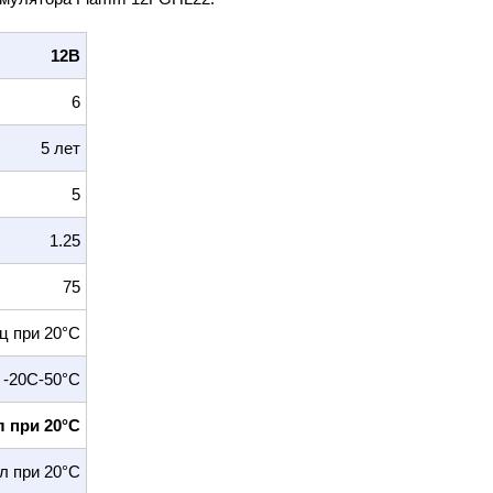
12B
6
5 лет
5
1.25
75
ц при 20°С
-20С-50°С
эл при 20°С
эл при 20°С