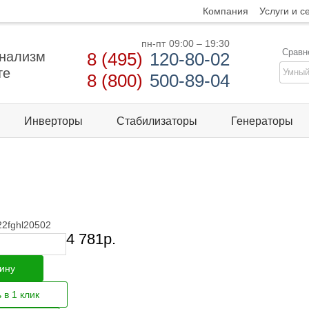
Компания
Услуги и с
пн-пт
09:00 – 19:30
Сравн
нализм
8 (495)
120-80-02
те
8 (800)
500-89-04
Инверторы
Стабилизаторы
Генераторы
22fghl20502
4 781
р.
зину
 в 1 клик