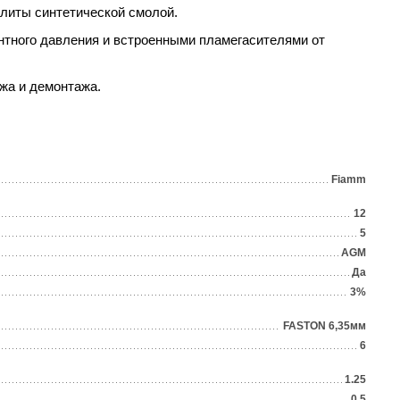
литы синтетической смолой.
тного давления и встроенными пламегасителями от
жа и демонтажа.
Fiamm
12
5
AGM
Да
3%
FASTON 6,35мм
6
1.25
0,5