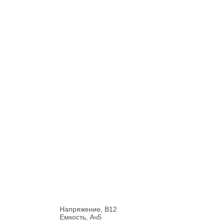
Напряжение, В
12
Емкость, Ач
5