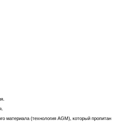
я.
я.
го материала (технология AGM), который пропитан