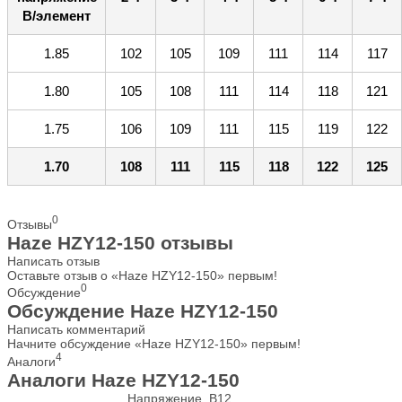
В/элемент
1.85
102
105
109
111
114
117
1.80
105
108
111
114
118
121
1.75
106
109
111
115
119
122
1.70
108
111
115
118
122
125
0
Отзывы
Haze HZY12-150 отзывы
Написать отзыв
Оставьте отзыв о «Haze HZY12-150» первым!
0
Обсуждение
Обсуждение Haze HZY12-150
Написать комментарий
Начните обсуждение «Haze HZY12-150» первым!
4
Аналоги
Аналоги Haze HZY12-150
Напряжение, В
12