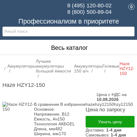
8 (495)
120-80-02
0
8 (800)
500-89-04
Профессионализм в приоритете
Весь каталог
Лучшие
Haze
Аккумуляторы
аккумуляторы
Аккумуляторы
Гелевые
HZY12-
большой ёмкости
150 а/ч
150
Haze HZY12-150
Цена с НДС на
10.08.2026
В сравнение
В избранное
hazehzy12150hzy12150
Основное:
Цена по запросу
Напряжение, В
12
Емкость, Ач
150
Узнать цену
Технология АКБ
GEL
Длина, мм
482
Доставка:
1-4 дня
Ширина, мм
170
Самовывоз:
1-4 дня