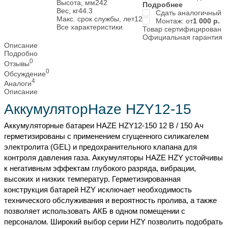
Высота, мм
242
Подробнее
Вес, кг
44.3
Сдать аналогичный
Макс. срок службы, лет
12
Монтаж: от
1 000
р.
Все характеристики
Товар сертифицирован
Официальная гарантия
Описание
Подробно
0
Отзывы
0
Обсуждение
4
Аналоги
Описание
АккумуляторHaze HZY12-15
Аккумуляторные батареи HAZE HZY12-150 12 В / 150 Ач
герметизированы с применением сгущенного силикагелем
электролита (GEL) и предохранительного клапана для
контроля давления газа. Аккумуляторы HAZE HZY устойчивы
к негативным эффектам глубокого разряда, вибрации,
высоких и низких температур. Герметизированная
конструкция батарей HZY исключает необходимость
технического обслуживания и вероятность пролива, а также
позволяет использовать АКБ в одном помещении с
персоналом. Широкий выбор серии HZY позволить подобрать