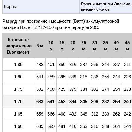
Различные типы.Эпоксид
Борны
внешних узлов.
Разряд при постоянной мощности (Ватт) аккумуляторной
батареи Haze HZY12-150 при температуре 20С:
Конечное
10
15
20
25
30
35
40
45
напряжение
5 м
м
м
м
м
м
м
м
м
В/элемент
1.85
438
401
350
316
287
266
244
227
211
1.80
544
459
395
349
315
286
264
244
226
1.75
592
498
425
375
334
302
274
254
233
1.70
633
541
453
394
345
309
282
259
240
1.65
659
566
468
402
349
312
283
262
242
1.60
689
589
481
410
353
316
288
264
244