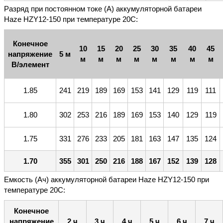
Разряд при постоянном токе (А) аккумуляторной батареи
Haze HZY12-150 при температуре 20С:
Конечное
10
15
20
25
30
35
40
45
напряжение
5 м
м
м
м
м
м
м
м
м
В/элемент
1.85
241
219
189
169
153
141
129
119
111
1.80
302
253
216
189
169
153
140
129
119
1.75
331
276
233
205
181
163
147
135
124
1.70
355
301
250
216
188
167
152
139
128
Емкость (Ач) аккумуляторной батареи Haze HZY12-150 при
температуре 20С:
Конечное
напряжение
2 ч
3 ч
4 ч
5 ч
6 ч
7 ч