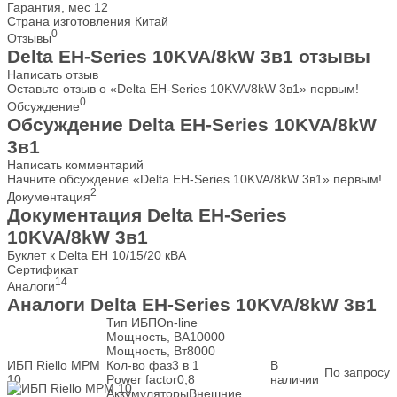
Гарантия, мес
12
Страна изготовления
Китай
0
Отзывы
Delta EH-Series 10KVA/8kW 3в1 отзывы
Написать отзыв
Оставьте отзыв о «Delta EH-Series 10KVA/8kW 3в1» первым!
0
Обсуждение
Обсуждение Delta EH-Series 10KVA/8kW
3в1
Написать комментарий
Начните обсуждение «Delta EH-Series 10KVA/8kW 3в1» первым!
2
Документация
Документация Delta EH-Series
10KVA/8kW 3в1
Буклет к Delta EH 10/15/20 кВА
Сертификат
14
Аналоги
Аналоги Delta EH-Series 10KVA/8kW 3в1
Тип ИБП
On-line
Мощность, ВА
10000
Мощность, Вт
8000
ИБП Riello MPM
Кол-во фаз
3 в 1
В
По запросу
10
Power factor
0,8
наличии
Аккумуляторы
Внешние