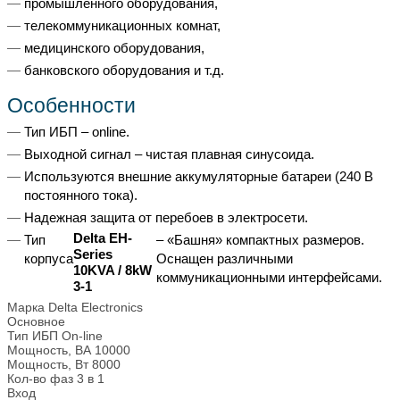
промышленного оборудования,
телекоммуникационных комнат,
медицинского оборудования,
банковского оборудования и т.д.
Особенности
Тип ИБП – online.
Выходной сигнал – чистая плавная синусоида.
Используются внешние аккумуляторные батареи (240 В
постоянного тока).
Надежная защита от перебоев в электросети.
Delta EH-
Тип
– «Башня» компактных размеров.
Series
корпуса
Оснащен различными
10KVA / 8kW
коммуникационными интерфейсами.
3-1
Марка
Delta Electronics
Основное
Тип ИБП
On-line
Мощность, ВА
10000
Мощность, Вт
8000
Кол-во фаз
3 в 1
Вход