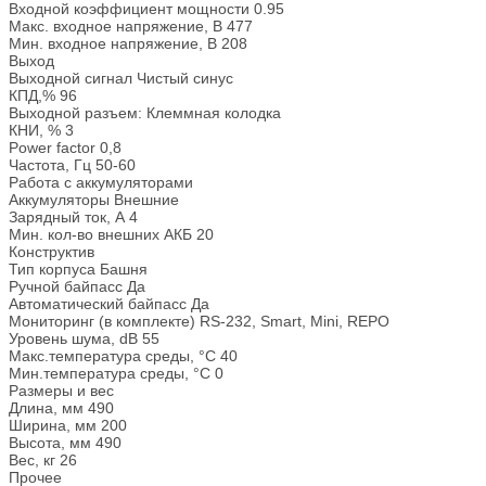
Входной коэффициент мощности
0.95
Макс. входное напряжение, В
477
Мин. входное напряжение, В
208
Выход
Выходной сигнал
Чистый синус
КПД,%
96
Выходной разъем:
Клеммная колодка
КНИ, %
3
Power factor
0,8
Частота, Гц
50-60
Работа с аккумуляторами
Аккумуляторы
Внешние
Зарядный ток, А
4
Мин. кол-во внешних АКБ
20
Конструктив
Тип корпуса
Башня
Ручной байпасс
Да
Автоматический байпасс
Да
Мониторинг (в комплекте)
RS-232, Smart, Mini, REPO
Уровень шума, dB
55
Макс.температура среды, °С
40
Мин.температура среды, °С
0
Размеры и вес
Длина, мм
490
Ширина, мм
200
Высота, мм
490
Вес, кг
26
Прочее