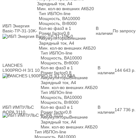
Зарядный ток, А
4
Мин. кол-во внешних АКБ
20
Тип ИБП
On-line
Мощность, ВА
10000
Мощность, Вт
8000
ИБП Энергия
Кол-во фаз
3 в 1
В
Basic-ТР-31-10K-
По запросу
Power factor
0,8
наличии
0
Аккумуляторы
Внешние
Зарядный ток, А
4
Мин. кол-во внешних АКБ
20
Тип ИБП
On-line
Мощность, ВА
10000
Мощность, Вт
8000
LANCHES
Кол-во фаз
3 в 1
В
L900PRO-H 3/1 10
144 643
р.
Power factor
0,8
наличии
КВА
Аккумуляторы
Внешние
Зарядный ток, А
4
Мин. кол-во внешних АКБ
20
Тип ИБП
On-line
Мощность, ВА
10000
Мощность, Вт
8000
ИБП ИМПУЛЬС
Кол-во фаз
3 в 1
В
147 736
р.
ФОРА 3110
Power factor
0,8
наличии
Аккумуляторы
Внешние
Зарядный ток, А
4
Мин. кол-во внешних АКБ
20
Тип ИБП
On-line
Мощность, ВА
10000