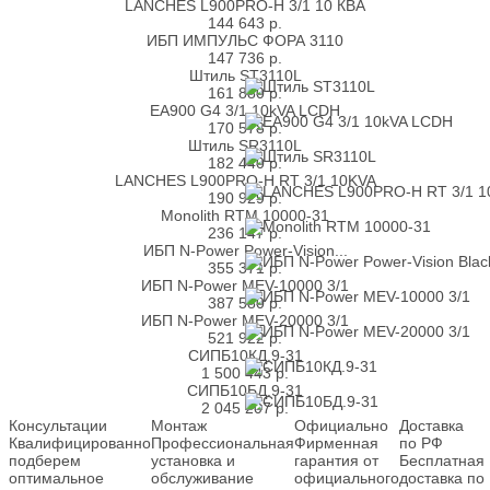
LANCHES L900PRO-H 3/1 10 КВА
144 643
р.
ИБП ИМПУЛЬС ФОРА 3110
147 736
р.
Штиль ST3110L
161 880
р.
EA900 G4 3/1 10kVA LCDH
170 578
р.
Штиль SR3110L
182 440
р.
LANCHES L900PRO-H RT 3/1 10KVA
190 929
р.
Monolith RTM 10000-31
236 147
р.
ИБП N-Power Power-Vision...
355 371
р.
ИБП N-Power MEV-10000 3/1
387 580
р.
ИБП N-Power MEV-20000 3/1
521 922
р.
СИПБ10КД.9-31
1 500 443
р.
СИПБ10БД.9-31
2 045 207
р.
Консультации
Монтаж
Официально
Доставка
Квалифицированно
Профессиональная
Фирменная
по РФ
подберем
установка и
гарантия от
Бесплатная
оптимальное
обслуживание
официального
доставка по