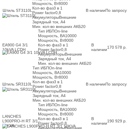
Мощность, Вт
8000
Кол-во фаз
3 в 1
Штиль ST3110L
В наличии
По запросу
Power factor
0,8
Аккумуляторы
Внешние
Зарядный ток, А
4
Мин. кол-во внешних АКБ
20
Тип ИБП
On-line
Мощность, ВА
10000
Мощность, Вт
8000
EA900 G4 3/1
Кол-во фаз
3 в 1
В
170 578
р.
10kVA LCDH
Power factor
0,8
наличии
Аккумуляторы
Внешние
Зарядный ток, А
4
Мин. кол-во внешних АКБ
20
Тип ИБП
On-line
Мощность, ВА
10000
Мощность, Вт
8000
Кол-во фаз
3 в 1
Штиль SR3110L
В наличии
По запросу
Power factor
0,8
Аккумуляторы
Внешние
Зарядный ток, А
4
Мин. кол-во внешних АКБ
20
Тип ИБП
On-line
Мощность, ВА
10000
Мощность, Вт
8000
LANCHES
Кол-во фаз
3 в 1
В
L900PRO-H RT 3/1
190 929
р.
Power factor
0,8
наличии
10KVA
Аккумуляторы
Внешние