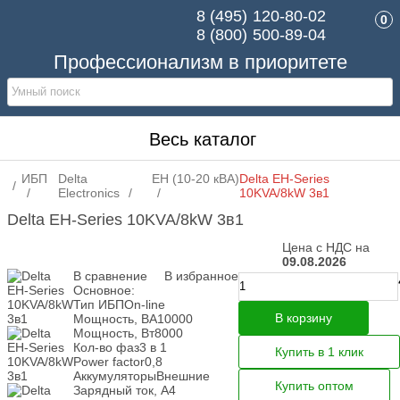
8 (495)
120-80-02
0
8 (800)
500-89-04
Профессионализм в приоритете
Весь каталог
ИБП
Delta
EH (10-20 кВА)
Delta EH-Series
Electronics
10KVA/8kW 3в1
Delta EH-Series 10KVA/8kW 3в1
Цена с НДС на
09.08.2026
В сравнение
В избранное
Основное:
Тип ИБП
On-line
В корзину
Мощность, ВА
10000
Мощность, Вт
8000
Кол-во фаз
3 в 1
Купить в 1 клик
Power factor
0,8
Аккумуляторы
Внешние
Купить оптом
Зарядный ток, А
4