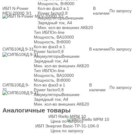
Мощность, Вт
8000
ИБП N-Power
Кол-во фаз
3 в 1
В
По запросу
MEV-20000 3/1
Power factor
0,8
наличии
Аккумуляторы
Внешние
Зарядный ток, А
4
Мин. кол-во внешних АКБ
20
Тип ИБП
On-line
Мощность, ВА
10000
Мощность, Вт
8000
Кол-во фаз
3 в 1
СИПБ10КД.9-31
В наличии
По запросу
Power factor
0,8
Аккумуляторы
Внешние
Зарядный ток, А
4
Мин. кол-во внешних АКБ
20
Тип ИБП
On-line
Мощность, ВА
10000
Мощность, Вт
8000
СИПБ10БД.9-
Кол-во фаз
3 в 1
В
По запросу
31
Power factor
0,8
наличии
Аккумуляторы
Внешние
Зарядный ток, А
4
Мин. кол-во внешних АКБ
20
Аналогичные товары
ИБП Riello MPM 10
Цена по запросу
ИБП Энергия Basic-ТР-31-10K-0
Цена по запросу