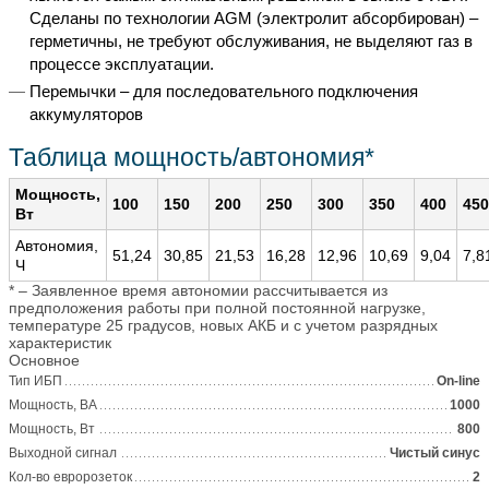
Сделаны по технологии AGM (электролит абсорбирован) –
герметичны, не требуют обслуживания, не выделяют газ в
процессе эксплуатации.
Перемычки – для последовательного подключения
аккумуляторов
Таблица мощность/автономия*
Мощность,
100
150
200
250
300
350
400
450
Вт
Автономия,
51,24
30,85
21,53
16,28
12,96
10,69
9,04
7,8
Ч
* – Заявленное время автономии рассчитывается из
предположения работы при полной постоянной нагрузке,
температуре 25 градусов, новых АКБ и с учетом разрядных
характеристик
Основное
Тип ИБП
On-line
Мощность, ВА
1000
Мощность, Вт
800
Выходной сигнал
Чистый синус
Кол-во евророзеток
2