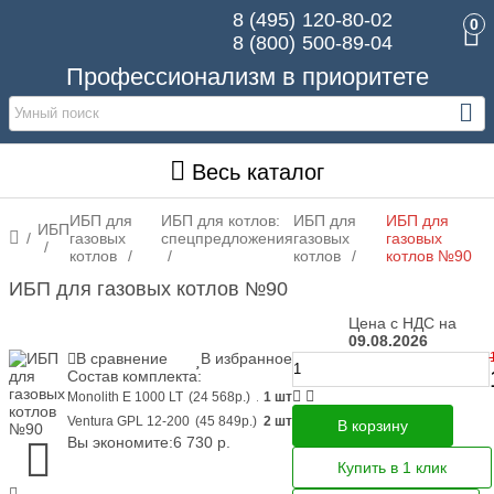
8 (495)
120-80-02
0
8 (800)
500-89-04
Профессионализм в приоритете
Весь каталог
ИБП для
ИБП для котлов:
ИБП для
ИБП для
ИБП
газовых
спецпредложения
газовых
газовых
котлов
котлов
котлов №90
ИБП для газовых котлов №90
Цена с НДС на
09.08.2026
В сравнение
В избранное
Состав комплекта:
Monolith E 1000 LT
(24 568
р.
)
1 шт
Ventura GPL 12-200
(45 849
р.
)
2 шт
В корзину
Вы экономите:
6 730
р.
Купить в 1 клик