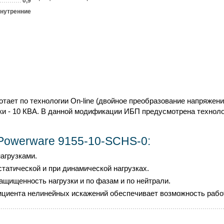
0,9
нутренние
тает по технологии On-line (двойное преобразование напряже
и - 10 КВА. В данной модификации ИБП предусмотрена техноло
Powerware 9155-10-SСHS-0:
агрузками.
атической и при динамической нагрузках.
щищенность нагрузки и по фазам и по нейтрали.
иента нелинейных искажений обеспечивает возможность работы 