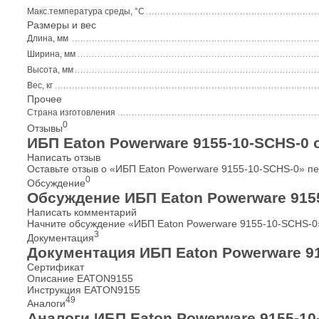
Макс.температура среды, °С
Размеры и вес
Длина, мм
Ширина, мм
Высота, мм
Вес, кг
Прочее
Страна изготовления
0
Отзывы
ИБП Eaton Powerware 9155-10-SСHS-0
Написать отзыв
Оставьте отзыв о «ИБП Eaton Powerware 9155-10-SСHS-0» п
0
Обсуждение
Обсуждение ИБП Eaton Powerware 915
Написать комментарий
Начните обсуждение «ИБП Eaton Powerware 9155-10-SСHS-0
3
Документация
Документация ИБП Eaton Powerware 9
Сертификат
Описание EATON9155
Инструкция EATON9155
49
Аналоги
Аналоги ИБП Eaton Powerware 9155-10