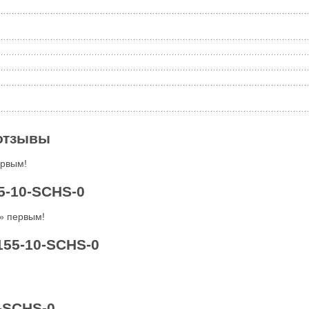
 отзывы
ервым!
5-10-SСHS-0
» первым!
155-10-SСHS-0
-SСHS-0