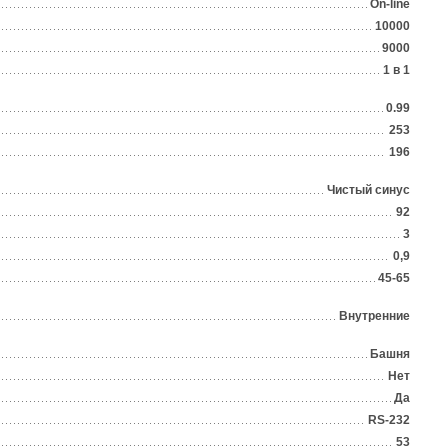
On-line
10000
9000
1 в 1
0.99
253
196
Чистый синус
92
3
0,9
45-65
Внутренние
Башня
Нет
Да
RS-232
53