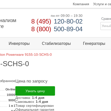
Компания
Услуги и с
пн-пт
09:00 – 19:30
Сравн
нализм
8 (495)
120-80-02
те
8 (800)
500-89-04
Инверторы
Стабилизаторы
Генераторы
ton Powerware 9155-10-SСHS-0
0-SСHS-0
избранное
Цена по запросу
On-line
Узнать цену
10000
Доставка:
1-4 дня
9000
Самовывоз:
1-4 дня
Товар сертифицирован
1 в 1
Официальная гарантия