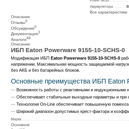
Power factor
Аккумуляторы
В
Все характеристики
Описание
0
Отзывы
0
Обсуждение
3
Документация
49
Аналоги
Описание
ИБП Eaton Powerware 9155-10-SСHS-0
Модификация ИБП
Eaton Powerware 9155-10-SСHS-0
рабо
напряжении. Максимальная мощность защищаемой нагрузк
без АКБ и без батарейных блоков.
Основные преимущества ИБП Eaton 
Возможность работы с реактивными и индукционными н
Обеспечивает стабильные выходные параметры и при ст
Технология On-Line обеспечивает повышенную помехоза
Широкий диапазон допустимых крест-фактора и коэффиц
Марка
Основное