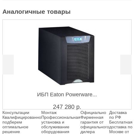
Аналогичные товары
ИБП Eaton Powerware...
247 280
р.
Консультации
Монтаж
Официально
Доставка
Квалифицированно
Профессиональная
Фирменная
по РФ
подберем
установка и
гарантия от
Бесплатная
оптимальное
обслуживание
официального
доставка по
решение
оборудования
дилера
Москве от