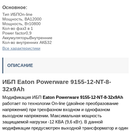
Основное:
Тип ИБП
On-line
Мощность, ВА
12000
Мощность, Вт
10800
Кол-во фаз
3 в 1
Power factor
0,9
Аккумуляторы
Внутренние
Кол-во внутренних АКБ
32
Все характеристики
ОПИСАНИЕ
ИБП Eaton Powerware 9155-12-NT-8-
32x9Ah
Модификация ИБП
Eaton Powerware 9155-12-NT-8-32x9Ah
работает по технологии On-line (двойное преобразование
напряжения) при трехфазном входном и однофазном
выходном напряжении. Максимальная мощность
защищаемой нагрузки -12 КВА (9,6 кВт). В данной
модификации предусмотрен выходной трансформатор и один