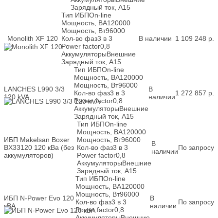
Зарядный ток, А
15
Тип ИБП
On-line
Мощность, ВА
120000
Мощность, Вт
96000
Monolith XF 120
Кол-во фаз
3 в 3
В наличии
1 109 248
р.
Power factor
0,8
Аккумуляторы
Внешние
Зарядный ток, А
15
Тип ИБП
On-line
Мощность, ВА
120000
Мощность, Вт
96000
LANCHES L990 3/3
В
Кол-во фаз
3 в 3
1 272 857
р.
120 kVA
наличии
Power factor
0,8
Аккумуляторы
Внешние
Зарядный ток, А
15
Тип ИБП
On-line
Мощность, ВА
120000
ИБП Makelsan Boxer
Мощность, Вт
96000
В
BX33120 120 кВа (без
Кол-во фаз
3 в 3
По запросу
наличии
аккумуляторов)
Power factor
0,8
Аккумуляторы
Внешние
Зарядный ток, А
15
Тип ИБП
On-line
Мощность, ВА
120000
Мощность, Вт
96000
ИБП N-Power Evo 120
В
Кол-во фаз
3 в 3
По запросу
кВА
наличии
Power factor
0,8
Аккумуляторы
Внешние