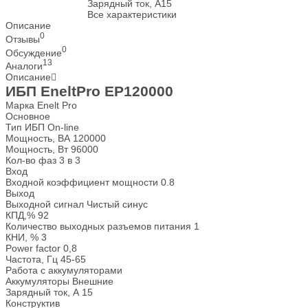
Зарядный ток, А
15
Все характеристики
Описание
0
Отзывы
0
Обсуждение
13
Аналоги
Описание
ИБП EneltPro EP120000
Марка
Enelt Pro
Основное
Тип ИБП
On-line
Мощность, ВА
120000
Мощность, Вт
96000
Кол-во фаз
3 в 3
Вход
Входной коэффициент мощности
0.8
Выход
Выходной сигнал
Чистый синус
КПД,%
92
Количество выходных разъемов питания
1
КНИ, %
3
Power factor
0,8
Частота, Гц
45-65
Работа с аккумуляторами
Аккумуляторы
Внешние
Зарядный ток, А
15
Конструктив