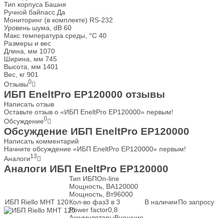
Тип корпуса
Башня
Ручной байпасс
Да
Мониторинг (в комплекте)
RS-232
Уровень шума, dB
60
Макс.температура среды, °С
40
Размеры и вес
Длина, мм
1070
Ширина, мм
745
Высота, мм
1401
Вес, кг
901
0
Отзывы
ИБП EneltPro EP120000 отзывы
Написать отзыв
Оставьте отзыв о «ИБП EneltPro EP120000» первым!
0
Обсуждение
Обсуждение ИБП EneltPro EP120000
Написать комментарий
Начните обсуждение «ИБП EneltPro EP120000» первым!
13
Аналоги
Аналоги ИБП EneltPro EP120000
Тип ИБП
On-line
Мощность, ВА
120000
Мощность, Вт
96000
ИБП Riello MHT 120
Кол-во фаз
3 в 3
В наличии
По запросу
Power factor
0,8
Аккумуляторы
Внешние