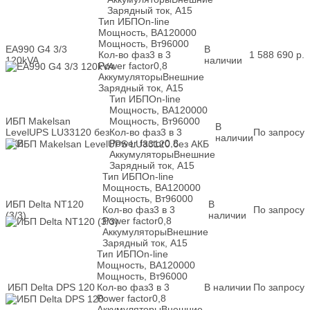
Зарядный ток, А
15
Тип ИБП
On-line
Мощность, ВА
120000
Мощность, Вт
96000
EA990 G4 3/3
В
Кол-во фаз
3 в 3
1 588 690
р.
120kVA
наличии
Power factor
0,8
Аккумуляторы
Внешние
Зарядный ток, А
15
Тип ИБП
On-line
Мощность, ВА
120000
ИБП Makelsan
Мощность, Вт
96000
В
LevelUPS LU33120 без
Кол-во фаз
3 в 3
По запросу
наличии
АКБ
Power factor
0,8
Аккумуляторы
Внешние
Зарядный ток, А
15
Тип ИБП
On-line
Мощность, ВА
120000
Мощность, Вт
96000
ИБП Delta NT120
В
Кол-во фаз
3 в 3
По запросу
(3/3)
наличии
Power factor
0,8
Аккумуляторы
Внешние
Зарядный ток, А
15
Тип ИБП
On-line
Мощность, ВА
120000
Мощность, Вт
96000
ИБП Delta DPS 120
Кол-во фаз
3 в 3
В наличии
По запросу
Power factor
0,8
Аккумуляторы
Внешние