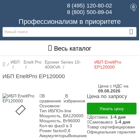
8 (495)
120-80-02
0
8 (800)
500-89-04
Профессионализм в приоритете
Весь каталог
ИБП
Enelt Pro
Epower Series 10-
ИБП EneltPro
400KVA
EP120000
ИБП EneltPro EP120000
Цена с НДС на
09.08.2026
В
В
Цена по запросу
сравнение
избранное
Основное:
Узнать цену
Тип ИБП
On-line
Мощность, ВА
120000
Доставка:
1-4 дня
Мощность, Вт
96000
Самовывоз:
1-4 дня
Кол-во фаз
3 в 3
Товар сертифицирован
Power factor
0,8
Официальная гарантия
Аккумуляторы
Внешние