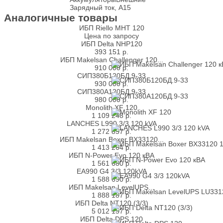
Зарядный ток, А
15
Аналогичные товары
ИБП Riello MHT 120
Цена по запросу
ИБП Delta NHP120
393 151
р.
ИБП Makelsan Challenger 120...
910 000
р.
СИП380Б120БД.9-33
930 000
р.
СИП380А120БД.9-33
980 000
р.
Monolith XF 120
1 109 248
р.
LANCHES L990 3/3 120 kVA
1 272 857
р.
ИБП Makelsan Boxer BX33120...
1 413 264
р.
ИБП N-Power Evo 120 кВА
1 561 680
р.
EA990 G4 3/3 120kVA
1 588 690
р.
ИБП Makelsan LevelUPS...
1 888 187
р.
ИБП Delta NT120 (3/3)
5 012 157
р.
ИБП Delta DPS 120