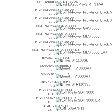
East EA900Pro-S RT 3 kVA
59 653
р.
ИБП N-Power Pro-Vision...
72 718
р.
ИБП N-Power Pro-Vision...
72 718
р.
ИБП N-Power GRV-3000
72 718
р.
ИБП N-Power MEV-3000
72 718
р.
ИБП N-Power Pro-Vision...
79 291
р.
ИБП N-Power MEV-3000 ERT
79 291
р.
Штиль ST1103SL
85 130
р.
Monolith IV 3000RT
92 356
р.
Monolith V 3000RT
92 356
р.
Штиль STR1103SL
92 460
р.
ИБП Riello SDH 3000
101 312
р.
ИБП Riello SDH 3000 ER
103 530
р.
СИПБ3БА.9-11
748 619
р.