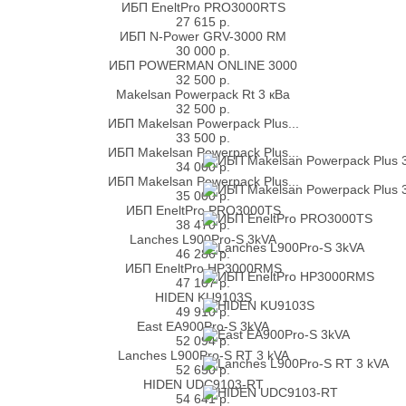
ИБП EneltPro PRO3000RTS
27 615
р.
ИБП N-Power GRV-3000 RM
30 000
р.
ИБП POWERMAN ONLINE 3000
32 500
р.
Makelsan Powerpack Rt 3 кВа
32 500
р.
ИБП Makelsan Powerpack Plus...
33 500
р.
ИБП Makelsan Powerpack Plus...
34 000
р.
ИБП Makelsan Powerpack Plus...
35 000
р.
ИБП EneltPro PRO3000TS
38 470
р.
Lanches L900Pro-S 3kVA
46 286
р.
ИБП EneltPro HP3000RMS
47 107
р.
HIDEN KU9103S
49 910
р.
East EA900Pro-S 3kVA
52 094
р.
Lanches L900Pro-S RT 3 kVA
52 650
р.
HIDEN UDC9103-RT
54 641
р.