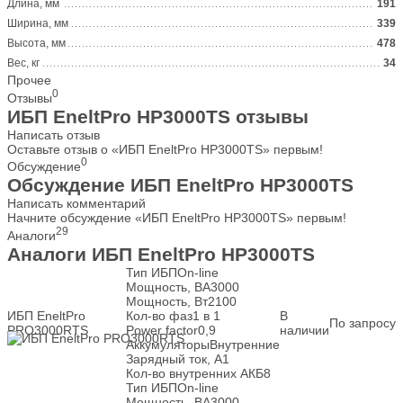
Длина, мм
191
Ширина, мм
339
Высота, мм
478
Вес, кг
34
Прочее
0
Отзывы
ИБП EneltPro HP3000TS отзывы
Написать отзыв
Оставьте отзыв о «ИБП EneltPro HP3000TS» первым!
0
Обсуждение
Обсуждение ИБП EneltPro HP3000TS
Написать комментарий
Начните обсуждение «ИБП EneltPro HP3000TS» первым!
29
Аналоги
Аналоги ИБП EneltPro HP3000TS
Тип ИБП
On-line
Мощность, ВА
3000
Мощность, Вт
2100
ИБП EneltPro
Кол-во фаз
1 в 1
В
По запросу
PRO3000RTS
Power factor
0,9
наличии
Аккумуляторы
Внутренние
Зарядный ток, А
1
Кол-во внутренних АКБ
8
Тип ИБП
On-line
Мощность, ВА
3000