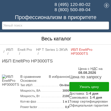
8 (495)
120-80-02
0
8 (800)
500-89-04
Профессионализм в приоритете
Весь каталог
ИБП
Enelt Pro
HP T Series 1-3KVA
ИБП EneltPro
HP3000TS
ИБП EneltPro HP3000TS
Цена с НДС на
08.08.2026
В сравнение
В избранное
Цена по запросу
Основное:
Тип ИБП
On-line
Узнать цену
Мощность, ВА
3000
Доставка:
1-4 дня
Мощность, Вт
2100
Самовывоз:
1-4 дня
Товар сертифицирован
Кол-во фаз
1 в 1
Официальная гарантия
Power factor
0,9