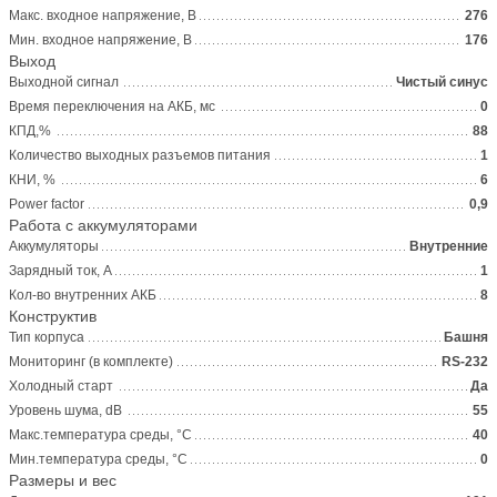
Макс. входное напряжение, В
276
Мин. входное напряжение, В
176
Выход
Выходной сигнал
Чистый синус
Время переключения на АКБ, мс
0
КПД,%
88
Количество выходных разъемов питания
1
КНИ, %
6
Power factor
0,9
Работа с аккумуляторами
Аккумуляторы
Внутренние
Зарядный ток, А
1
Кол-во внутренних АКБ
8
Конструктив
Тип корпуса
Башня
Мониторинг (в комплекте)
RS-232
Холодный старт
Да
Уровень шума, dB
55
Макс.температура среды, °С
40
Мин.температура среды, °С
0
Размеры и вес