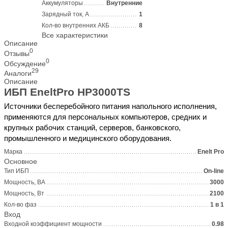
Аккумуляторы
Внутренние
Зарядный ток, А
1
Кол-во внутренних АКБ
8
Все характеристики
Описание
0
Отзывы
0
Обсуждение
29
Аналоги
Описание
ИБП EneltPro HP3000TS
Источники бесперебойного питания напольного исполнения,
применяются для персональных компьютеров, средних и
крупных рабочих станций, серверов, банковского,
промышленного и медицинского оборудования.
Марка
Enelt Pro
Основное
Тип ИБП
On-line
Мощность, ВА
3000
Мощность, Вт
2100
Кол-во фаз
1 в 1
Вход
Входной коэффициент мощности
0.98