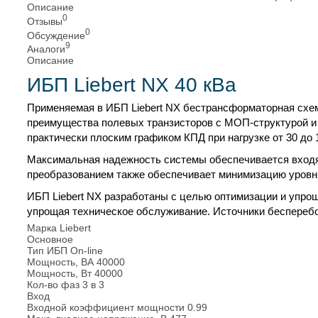
Описание
0
Отзывы
0
Обсуждение
9
Аналоги
Описание
ИБП Liebert NX 40 кВа
Применяемая в ИБП Liebert NX бестрансформаторная схе
преимущества полевых транзисторов с МОП-структурой и
практически плоским графиком КПД при нагрузке от 30 до 
Максимальная надежность системы обеспечивается входя
преобразованием также обеспечивает минимизацию уровня
ИБП Liebert NX разработаны с целью оптимизации и упрощ
упрощая техническое обслуживание. Источники бесперебо
Марка
Liebert
Основное
Тип ИБП
On-line
Мощность, ВА
40000
Мощность, Вт
40000
Кол-во фаз
3 в 3
Вход
Входной коэффициент мощности
0.99