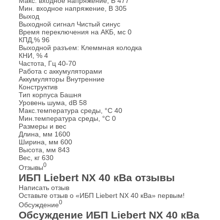
Макс. входное напряжение, В
477
Мин. входное напряжение, В
305
Выход
Выходной сигнал
Чистый синус
Время переключения на АКБ, мс
0
КПД,%
96
Выходной разъем:
Клеммная колодка
КНИ, %
4
Частота, Гц
40-70
Работа с аккумуляторами
Аккумуляторы
Внутренние
Конструктив
Тип корпуса
Башня
Уровень шума, dB
58
Макс.температура среды, °С
40
Мин.температура среды, °С
0
Размеры и вес
Длина, мм
1600
Ширина, мм
600
Высота, мм
843
Вес, кг
630
0
Отзывы
ИБП Liebert NX 40 кВа отзывы
Написать отзыв
Оставьте отзыв о «ИБП Liebert NX 40 кВа» первым!
0
Обсуждение
Обсуждение ИБП Liebert NX 40 кВа