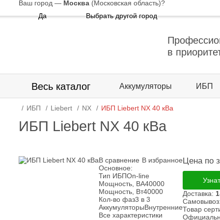
Ваш город —
Москва
(Московская область)
?
Да
Выбрать другой город
Профессио
в приорите
Весь каталог
Аккумуляторы
ИБП
ИБП
Liebert
NX
ИБП Liebert NX 40 кВа
ИБП Liebert NX 40 кВа
В сравнение
В избранное
Цена по 
Основное:
Тип ИБП
On-line
Узна
Мощность, ВА
40000
Мощность, Вт
40000
Доставка:
1
Кол-во фаз
3 в 3
Самовывоз
Аккумуляторы
Внутренние
Товар сер
Все характеристики
Официальн