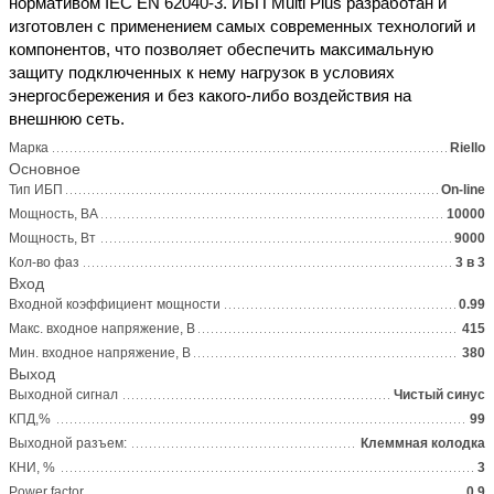
нормативом IEC EN 62040-3. ИБП Multi Plus разработан и
изготовлен с применением самых современных технологий и
компонентов, что позволяет обеспечить максимальную
защиту подключенных к нему нагрузок в условиях
энергосбережения и без какого-либо воздействия на
внешнюю сеть.
Марка
Riello
Основное
Тип ИБП
On-line
Мощность, ВА
10000
Мощность, Вт
9000
Кол-во фаз
3 в 3
Вход
Входной коэффициент мощности
0.99
Макс. входное напряжение, В
415
Мин. входное напряжение, В
380
Выход
Выходной сигнал
Чистый синус
КПД,%
99
Выходной разъем:
Клеммная колодка
КНИ, %
3
Power factor
0,9