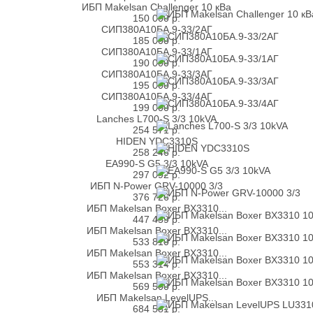
ИБП Makelsan Challenger 10 кВа
150 000
р.
СИП380А10БА.9-33/2АГ
185 000
р.
СИП380А10БА.9-33/1АГ
190 000
р.
СИП380А10БА.9-33/3АГ
195 000
р.
СИП380А10БА.9-33/4АГ
199 000
р.
Lanches L700-S 3/3 10kVA
254 571
р.
HIDEN YDC3310S
258 246
р.
EA990-S G5 3/3 10kVA
297 092
р.
ИБП N-Power GRV-10000 3/3
376 726
р.
ИБП Makelsan Boxer BX3310...
447 459
р.
ИБП Makelsan Boxer BX3310...
533 810
р.
ИБП Makelsan Boxer BX3310...
553 314
р.
ИБП Makelsan Boxer BX3310...
569 500
р.
ИБП Makelsan LevelUPS...
684 581
р.