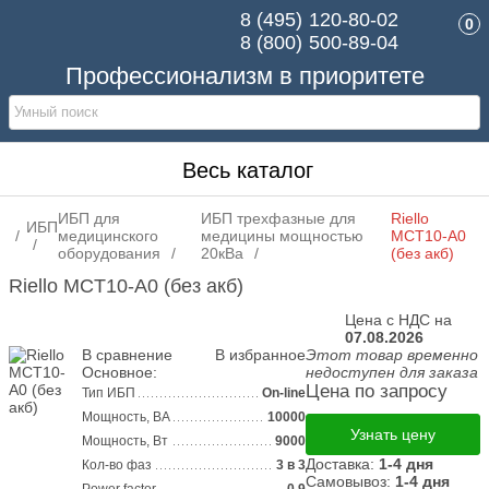
8 (495)
120-80-02
0
8 (800)
500-89-04
Профессионализм в приоритете
Весь каталог
ИБП для
ИБП трехфазные для
Riello
ИБП
медицинского
медицины мощностью
MCT10-A0
оборудования
20кВа
(без акб)
Riello MCT10-A0 (без акб)
Цена с НДС на
07.08.2026
В сравнение
В избранное
Этот товар временно
Основное:
недоступен для заказа
Цена по запросу
Тип ИБП
On-line
Мощность, ВА
10000
Узнать цену
Мощность, Вт
9000
Доставка:
1-4 дня
Кол-во фаз
3 в 3
Самовывоз:
1-4 дня