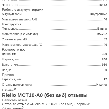
Частота, Гц
40-72
Работа с аккумуляторами
Аккумуляторы
Внутренние
Мин. кол-во внешних АКБ
40
Конструктив
Тип корпуса
Башня
Мониторинг (в комплекте)
RS-232
Уровень шума, dB
52
Макс.температура среды, °С
40
Размеры и вес
Длина, мм
320
Ширина, мм
840
Высота, мм
930
Вес, кг
80
Прочее
Гарантия, мес
12
Страна изготовления
Италия
0
Отзывы
Riello MCT10-A0 (без акб) отзывы
Написать отзыв
Оставьте отзыв о «Riello MCT10-A0 (без акб)» первым!
0
Обсуждение