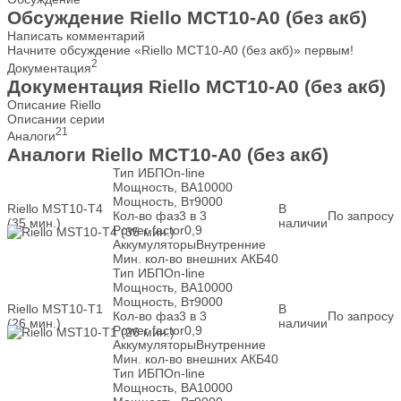
Обсуждение Riello MCT10-A0 (без акб)
Написать комментарий
Начните обсуждение «Riello MCT10-A0 (без акб)» первым!
2
Документация
Документация Riello MCT10-A0 (без акб)
Описание Riello
Описании серии
21
Аналоги
Аналоги Riello MCT10-A0 (без акб)
Тип ИБП
On-line
Мощность, ВА
10000
Мощность, Вт
9000
Riello MST10-T4
В
Кол-во фаз
3 в 3
По запросу
(35 мин.)
наличии
Power factor
0,9
Аккумуляторы
Внутренние
Мин. кол-во внешних АКБ
40
Тип ИБП
On-line
Мощность, ВА
10000
Мощность, Вт
9000
Riello MST10-T1
В
Кол-во фаз
3 в 3
По запросу
(26 мин.)
наличии
Power factor
0,9
Аккумуляторы
Внутренние
Мин. кол-во внешних АКБ
40
Тип ИБП
On-line
Мощность, ВА
10000