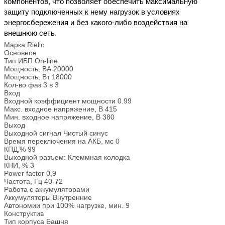
компонентов, что позволяет обеспечить максимальную
защиту подключенных к нему нагрузок в условиях
энергосбережения и без какого-либо воздействия на
внешнюю сеть.
Марка
Riello
Основное
Тип ИБП
On-line
Мощность, ВА
20000
Мощность, Вт
18000
Кол-во фаз
3 в 3
Вход
Входной коэффициент мощности
0.99
Макс. входное напряжение, В
415
Мин. входное напряжение, В
380
Выход
Выходной сигнал
Чистый синус
Время переключения на АКБ, мс
0
КПД,%
99
Выходной разъем:
Клеммная колодка
КНИ, %
3
Power factor
0,9
Частота, Гц
40-72
Работа с аккумуляторами
Аккумуляторы
Внутренние
Автономии при 100% нагрузке, мин.
9
Конструктив
Тип корпуса
Башня