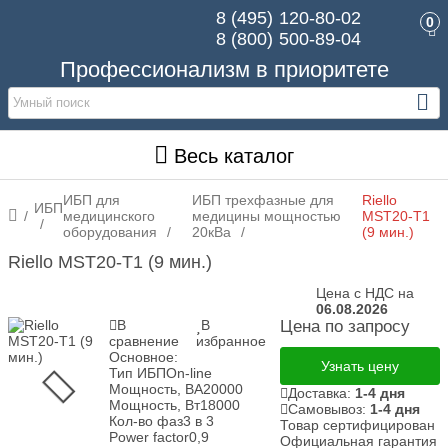
8 (495)
120-80-02
0
8 (800)
500-89-04
Профессионализм в приоритете
Весь каталог
ИБП для
ИБП трехфазные для
Riello
ИБП
медицинского
медицины мощностью
MST20-T1
оборудования
20кВа
(9 мин.)
Riello MST20-T1 (9 мин.)
Цена с НДС на
06.08.2026
В
В
Цена по запросу
сравнение
избранное
Основное:
Узнать цену
Тип ИБП
On-line
Мощность, ВА
20000
Доставка:
1-4 дня
Мощность, Вт
18000
Самовывоз:
1-4 дня
Кол-во фаз
3 в 3
Товар сертифицирован
Power factor
0,9
Официальная гарантия