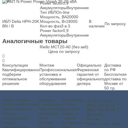
кВА
Power factor
0,9
Аккумуляторы
Внутренние
Тип ИБП
On-line
Мощность, ВА
20000
ИБП Delta HPH-20K
Мощность, Вт
18000
В
По запросу
BN / B
Кол-во фаз
3 в 3
наличии
Power factor
0,9
Аккумуляторы
Внутренние
Аналогичные товары
Riello MCT20-A0 (без акб)
Цена по запросу
Консультации
Монтаж
Официально
Доставка
Квалифицированно
Профессиональная
Фирменная
по РФ
подберем
установка и
гарантия от
Бесплатная
оптимальное
обслуживание
официального
доставка по
решение
оборудования
дилера
Москве от
50 т.р.
Услуги и сервис
Компания
Покупателю
info@tok-shop.ru
+7
Электроизмерения
О компании
Оплата
(495) 120-80-02
+7
Проектирование
Партнерская
Доставка
(800) 500-89-04
Монтаж
программа
Акции и
WhatsApp
оборудования
Наши
скидки
Москва,
Сборка
клиенты
Интересный
Ярославская, 15к3
электрощитов
Автоматы
блог