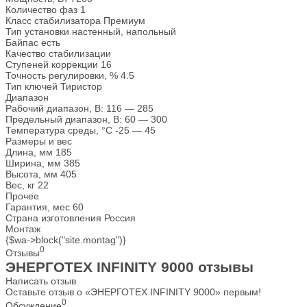
Количество фаз
1
Класс стабилизатора
Премиум
Тип установки
настенный, напольный
Байпас
есть
Качество стабилизации
Ступеней коррекции
16
Точность регулировки, %
4.5
Тип ключей
Тиристор
Диапазон
Рабочий диапазон, В:
116 — 285
Предельный диапазон, В:
60 — 300
Температура среды, °С
-25 — 45
Размеры и вес
Длина, мм
185
Ширина, мм
385
Высота, мм
405
Вес, кг
22
Прочее
Гарантия, мес
60
Страна изготовления
Россия
Монтаж
{$wa->block("site.montag")}
0
Отзывы
ЭНЕРГОТЕХ INFINITY 9000 отзывы
Написать отзыв
Оставьте отзыв о «ЭНЕРГОТЕХ INFINITY 9000» первым!
0
Обсуждение