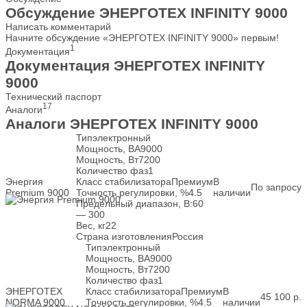
Обсуждение ЭНЕРГОТЕХ INFINITY 9000
Написать комментарий
Начните обсуждение «ЭНЕРГОТЕХ INFINITY 9000» первым!
1
Документация
Документация ЭНЕРГОТЕХ INFINITY
9000
Технический паспорт
17
Аналоги
Аналоги ЭНЕРГОТЕХ INFINITY 9000
Тип
электронный
Мощность, ВА
9000
Мощность, Вт
7200
Количество фаз
1
Энергия
Класс стабилизатора
Премиум
В
По запросу
Premium 9000
Точность регулировки, %
4.5
наличии
Предельный диапазон, В:
60
— 300
Вес, кг
22
Страна изготовления
Россия
Тип
электронный
Мощность, ВА
9000
Мощность, Вт
7200
Количество фаз
1
ЭНЕРГОТЕХ
Класс стабилизатора
Премиум
В
45 100
р.
NORMA 9000
Точность регулировки, %
4.5
наличии