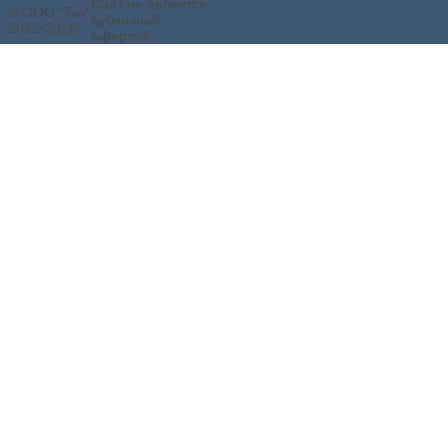
Сайт не является
© ООО "Ток"
публичной
2012-2026г.
офертой