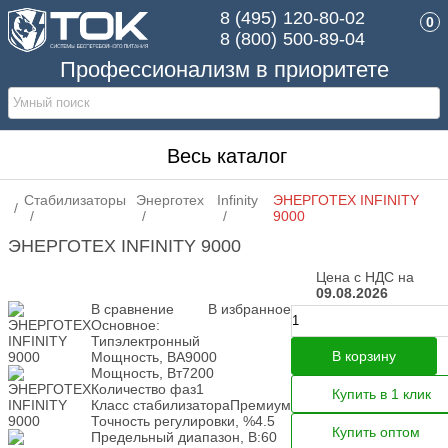
8 (495)
120-80-02
0
8 (800)
500-89-04
Профессионализм в приоритете
Весь каталог
Стабилизаторы
Энерготех
Infinity
ЭНЕРГОТЕХ INFINITY
9000
ЭНЕРГОТЕХ INFINITY 9000
Цена с НДС на
09.08.2026
В сравнение
В избранное
Основное:
Тип
электронный
В корзину
Мощность, ВА
9000
Мощность, Вт
7200
Количество фаз
1
Купить в 1 клик
Класс стабилизатора
Премиум
Точность регулировки, %
4.5
Купить оптом
Предельный диапазон, В:
60