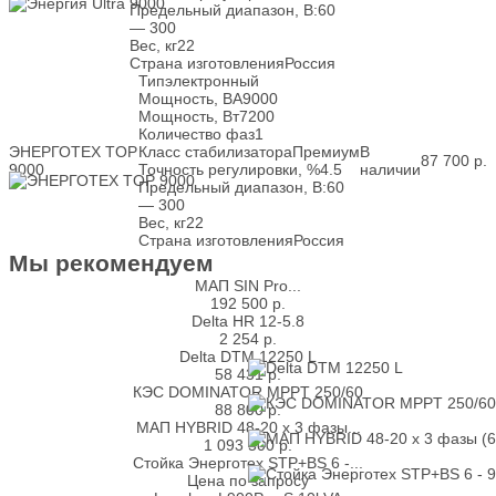
Предельный диапазон, В:
60
— 300
Вес, кг
22
Страна изготовления
Россия
Тип
электронный
Мощность, ВА
9000
Мощность, Вт
7200
Количество фаз
1
ЭНЕРГОТЕХ TOP
Класс стабилизатора
Премиум
В
87 700
р.
9000
Точность регулировки, %
4.5
наличии
Предельный диапазон, В:
60
— 300
Вес, кг
22
Страна изготовления
Россия
Мы рекомендуем
МАП SIN Pro...
192 500
р.
Delta HR 12-5.8
2 254
р.
Delta DTM 12250 L
58 431
р.
КЭС DOMINATOR MPPT 250/60
88 800
р.
МАП HYBRID 48-20 х 3 фазы...
1 093 500
р.
Стойка Энерготех STP+BS 6 -...
Цена по запросу