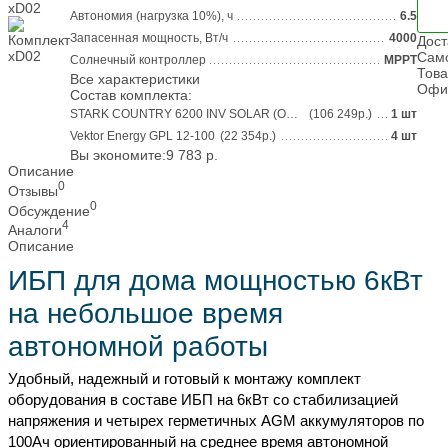
Автономия (нагрузка 10%), ч
6.5
Запасенная мощность, Вт/ч
4000
Дост
Сам
Солнечный контроллер
MPPT
Това
Все характеристики
Офи
Состав комплекта:
STARK COUNTRY 6200 INV SOLAR (Online)
(106 249
р.
)
1 шт
Vektor Energy GPL 12-100
(22 354
р.
)
4 шт
Вы экономите:
9 783
р.
Описание
0
Отзывы
0
Обсуждение
4
Аналоги
Описание
ИБП для дома мощностью 6кВт
на небольшое время
автономной работы
Удобный, надежный и готовый к монтажу комплект
оборудования в составе ИБП на 6кВт со стабилизацией
напряжения и четырех герметичных AGM аккумуляторов по
100Ач ориентированный на среднее время автономной