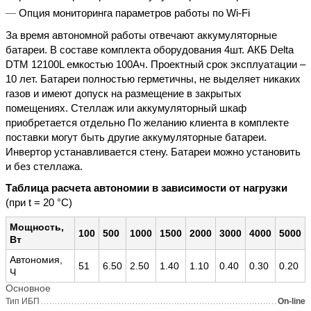
Опция мониторинга параметров работы по Wi-Fi
За время автономной работы отвечают аккумуляторные
батареи. В составе комплекта оборудования 4шт. АКБ Delta
DTM 12100L емкостью 100Ач. Проектный срок эксплуатации –
10 лет. Батареи полностью герметичны, не выделяет никаких
газов и имеют допуск на размещение в закрытых
помещениях. Стеллаж или аккумуляторный шкаф
приобретается отдельно По желанию клиента в комплекте
поставки могут быть другие аккумуляторные батареи.
Инвертор устанавливается стену. Батареи можно установить
и без стеллажа.
Таблица расчета автономии в зависимости от нагрузки
(при t = 20 °С)
Мощность,
100
500
1000
1500
2000
3000
4000
5000
Вт
Автономия,
51
6.50
2.50
1.40
1.10
0.40
0.30
0.20
Ч
Основное
Тип ИБП
On-line