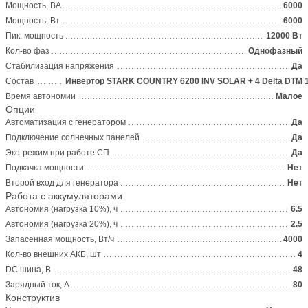
Мощность, ВА
6000
Мощность, Вт
6000
Пик. мощность
12000 Вт
Кол-во фаз
Однофазный
Стабилизация напряжения
Да
Состав
Инвертор STARK COUNTRY 6200 INV SOLAR + 4 Delta DTM 
Время автономии
Малое
Опции
Автоматизация с генератором
Да
Подключение солнечных панелей
Да
Эко-режим при работе СП
Да
Подкачка мощности
Нет
Второй вход для генератора
Нет
Работа с аккумуляторами
Автономия (нагрузка 10%), ч
6.5
Автономия (нагрузка 20%), ч
2.5
Запасенная мощность, Вт/ч
4000
Кол-во внешних АКБ, шт
4
DC шина, В
48
Зарядный ток, А
80
Конструктив