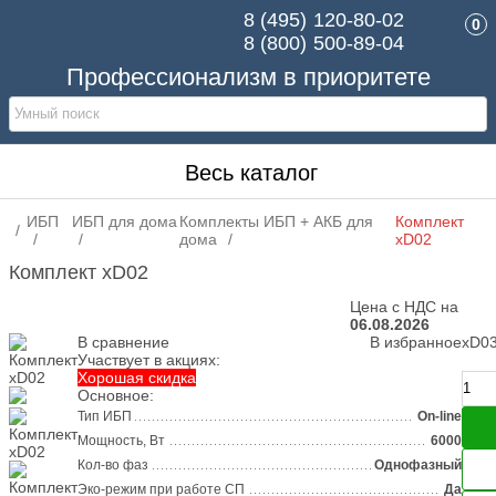
8 (495)
120-80-02
0
8 (800)
500-89-04
Профессионализм в приоритете
Весь каталог
ИБП
ИБП для дома
Комплекты ИБП + АКБ для
Комплект
дома
xD02
Комплект xD02
Цена с НДС на
06.08.2026
В сравнение
В избранное
xD0
Участвует в акциях:
Хорошая скидка
Основное:
Тип ИБП
On-line
Мощность, Вт
6000
Кол-во фаз
Однофазный
Эко-режим при работе СП
Да