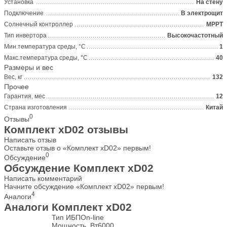
Установка
На стену
Подключение
В электрощит
Солнечный контроллер
MPPT
Тип инвертора
Высокочастотный
Мин.температура среды, °С
1
Макс.температура среды, °С
40
Размеры и вес
Вес, кг
132
Прочее
Гарантия, мес
12
Страна изготовления
Китай
0
Отзывы
Комплект xD02 отзывы
Написать отзыв
Оставьте отзыв о «Комплект xD02» первым!
0
Обсуждение
Обсуждение Комплект xD02
Написать комментарий
Начните обсуждение «Комплект xD02» первым!
4
Аналоги
Аналоги Комплект xD02
Тип ИБП
On-line
Мощность, Вт
6000