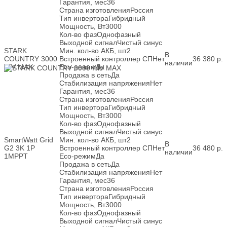
Гарантия, мес
36
Страна изготовления
Россия
Тип инвертора
Гибридный
Мощность, Вт
3000
Кол-во фаз
Однофазный
Выходной сигнал
Чистый синус
STARK
Мин. кол-во АКБ, шт
2
В
COUNTRY 3000
Встроенный контроллер СП
Нет
36 380
р.
наличии
INV MAX
Eco-режим
Да
Продажа в сеть
Да
Стабилизация напряжения
Нет
Гарантия, мес
36
Страна изготовления
Россия
Тип инвертора
Гибридный
Мощность, Вт
3000
Кол-во фаз
Однофазный
Выходной сигнал
Чистый синус
SmartWatt Grid
Мин. кол-во АКБ, шт
2
В
G2 3K 1P
Встроенный контроллер СП
Нет
36 480
р.
наличии
1MPPT
Eco-режим
Да
Продажа в сеть
Да
Стабилизация напряжения
Нет
Гарантия, мес
36
Страна изготовления
Россия
Тип инвертора
Гибридный
Мощность, Вт
3000
Кол-во фаз
Однофазный
Выходной сигнал
Чистый синус