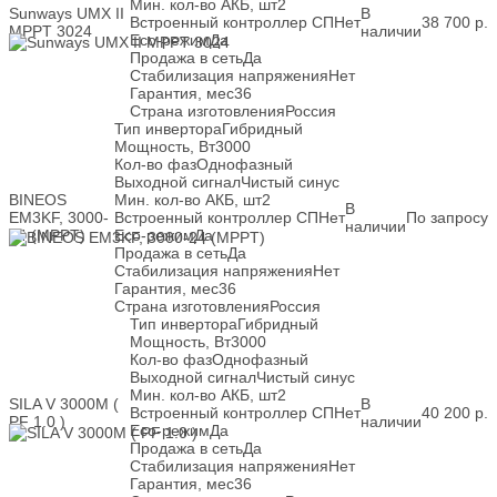
Мин. кол-во АКБ, шт
2
Sunways UMX II
В
Встроенный контроллер СП
Нет
38 700
р.
MPPT 3024
наличии
Eco-режим
Да
Продажа в сеть
Да
Стабилизация напряжения
Нет
Гарантия, мес
36
Страна изготовления
Россия
Тип инвертора
Гибридный
Мощность, Вт
3000
Кол-во фаз
Однофазный
Выходной сигнал
Чистый синус
BINEOS
Мин. кол-во АКБ, шт
2
В
EM3KF, 3000-
Встроенный контроллер СП
Нет
По запросу
наличии
24 (MPPT)
Eco-режим
Да
Продажа в сеть
Да
Стабилизация напряжения
Нет
Гарантия, мес
36
Страна изготовления
Россия
Тип инвертора
Гибридный
Мощность, Вт
3000
Кол-во фаз
Однофазный
Выходной сигнал
Чистый синус
Мин. кол-во АКБ, шт
2
SILA V 3000M (
В
Встроенный контроллер СП
Нет
40 200
р.
PF 1.0 )
наличии
Eco-режим
Да
Продажа в сеть
Да
Стабилизация напряжения
Нет
Гарантия, мес
36