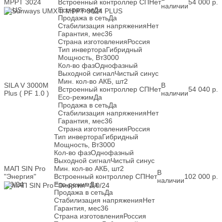
MPPT 3024
Встроенный контроллер СП
Нет
54 000
р.
наличии
PLUS
Eco-режим
Да
Продажа в сеть
Да
Стабилизация напряжения
Нет
Гарантия, мес
36
Страна изготовления
Россия
Тип инвертора
Гибридный
Мощность, Вт
3000
Кол-во фаз
Однофазный
Выходной сигнал
Чистый синус
Мин. кол-во АКБ, шт
2
SILA V 3000M
В
Встроенный контроллер СП
Нет
54 040
р.
Plus ( PF 1.0 )
наличии
Eco-режим
Да
Продажа в сеть
Да
Стабилизация напряжения
Нет
Гарантия, мес
36
Страна изготовления
Россия
Тип инвертора
Гибридный
Мощность, Вт
3000
Кол-во фаз
Однофазный
Выходной сигнал
Чистый синус
МАП SIN Pro
Мин. кол-во АКБ, шт
2
В
"Энергия"
Встроенный контроллер СП
Нет
102 000
р.
наличии
3.0/24
Eco-режим
Да
Продажа в сеть
Да
Стабилизация напряжения
Нет
Гарантия, мес
36
Страна изготовления
Россия