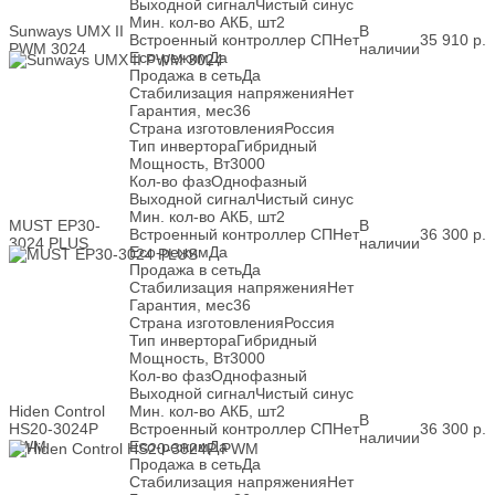
Выходной сигнал
Чистый синус
Мин. кол-во АКБ, шт
2
Sunways UMX II
В
Встроенный контроллер СП
Нет
35 910
р.
PWM 3024
наличии
Eco-режим
Да
Продажа в сеть
Да
Стабилизация напряжения
Нет
Гарантия, мес
36
Страна изготовления
Россия
Тип инвертора
Гибридный
Мощность, Вт
3000
Кол-во фаз
Однофазный
Выходной сигнал
Чистый синус
Мин. кол-во АКБ, шт
2
MUST EP30-
В
Встроенный контроллер СП
Нет
36 300
р.
3024 PLUS
наличии
Eco-режим
Да
Продажа в сеть
Да
Стабилизация напряжения
Нет
Гарантия, мес
36
Страна изготовления
Россия
Тип инвертора
Гибридный
Мощность, Вт
3000
Кол-во фаз
Однофазный
Выходной сигнал
Чистый синус
Hiden Control
Мин. кол-во АКБ, шт
2
В
HS20-3024P
Встроенный контроллер СП
Нет
36 300
р.
наличии
PWM
Eco-режим
Да
Продажа в сеть
Да
Стабилизация напряжения
Нет