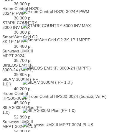
36 300
р.
Hiden Control HS20-
3024P PWM
36 300
р.
STARK COUNTRY
3000 INV MAX
36 380
р.
SmartWatt Grid G2
3K 1P 1MPPT
36 480
р.
Sunways UMX II
MPPT 3024
38 700
р.
BINEOS EM3KF,
3000-24 (MPPT)
39 805
р.
SILA V 3000M ( PF
1.0 )
40 200
р.
Hiden Control
HPS30-3024...
45 600
р.
SILA 3000M Plus (PF
1.0)
52 890
р.
Sunways UMX II
MPPT 3024 PLUS
54 000
р.