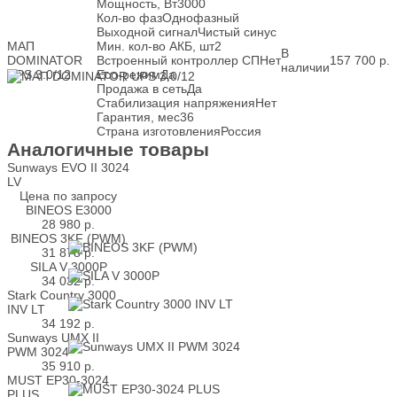
Мощность, Вт
3000
Кол-во фаз
Однофазный
Выходной сигнал
Чистый синус
МАП
Мин. кол-во АКБ, шт
2
В
DOMINATOR
Встроенный контроллер СП
Нет
157 700
р.
наличии
UPS 3.0/12
Eco-режим
Да
Продажа в сеть
Да
Стабилизация напряжения
Нет
Гарантия, мес
36
Страна изготовления
Россия
Аналогичные товары
Sunways EVO II 3024
LV
Цена по запросу
BINEOS E3000
28 980
р.
BINEOS 3KF (PWM)
31 878
р.
SILA V 3000P
34 032
р.
Stark Country 3000
INV LT
34 192
р.
Sunways UMX II
PWM 3024
35 910
р.
MUST EP30-3024
PLUS