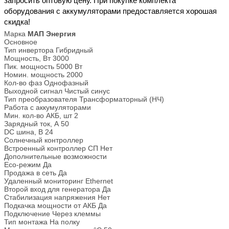
запросить оптовую цену. При покупке комплекта
оборудования с аккумуляторами предоставляется хорошая
скидка!
Марка
МАП Энергия
Основное
Тип инвертора
Гибридный
Мощность, Вт
3000
Пик. мощность
5000 Вт
Номин. мощность
2000
Кол-во фаз
Однофазный
Выходной сигнал
Чистый синус
Тип преобразователя
Трансформаторный (НЧ)
Работа с аккумуляторами
Мин. кол-во АКБ, шт
2
Зарядный ток, А
50
DC шина, В
24
Солнечный контроллер
Встроенный контроллер СП
Нет
Дополнительные возможности
Eco-режим
Да
Продажа в сеть
Да
Удаленный мониторинг
Ethernet
Второй вход для генератора
Да
Стабилизация напряжения
Нет
Подкачка мощности от АКБ
Да
Подключение
Через клеммы
Тип монтажа
На полку