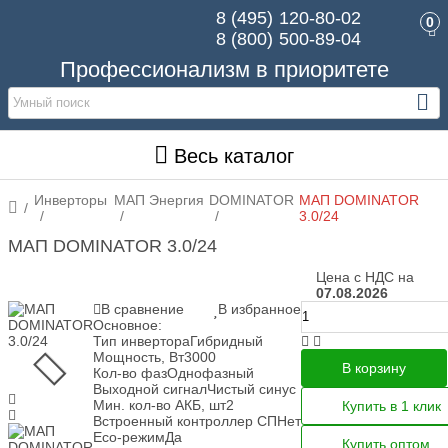
8 (495)
120-80-02
0
8 (800)
500-89-04
Профессионализм в приоритете
Весь каталог
Инверторы
МАП Энергия
DOMINATOR
МАП DOMINATOR
3.0/24
МАП DOMINATOR 3.0/24
Цена с НДС на
07.08.2026
В сравнение
В избранное
Основное:
Тип инвертора
Гибридный
Мощность, Вт
3000
В корзину
Кол-во фаз
Однофазный
Выходной сигнал
Чистый синус
Мин. кол-во АКБ, шт
2
Купить в 1 клик
Встроенный контроллер СП
Нет
Eco-режим
Да
Купить оптом