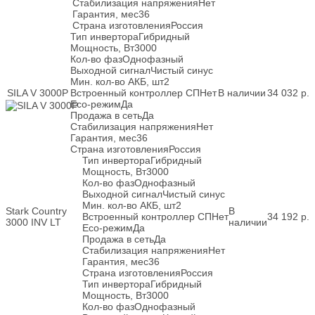
Стабилизация напряжения
Нет
Гарантия, мес
36
Страна изготовления
Россия
Тип инвертора
Гибридный
Мощность, Вт
3000
Кол-во фаз
Однофазный
Выходной сигнал
Чистый синус
Мин. кол-во АКБ, шт
2
SILA V 3000P
Встроенный контроллер СП
Нет
В наличии
34 032
р.
Eco-режим
Да
Продажа в сеть
Да
Стабилизация напряжения
Нет
Гарантия, мес
36
Страна изготовления
Россия
Тип инвертора
Гибридный
Мощность, Вт
3000
Кол-во фаз
Однофазный
Выходной сигнал
Чистый синус
Мин. кол-во АКБ, шт
2
Stark Country
В
Встроенный контроллер СП
Нет
34 192
р.
3000 INV LT
наличии
Eco-режим
Да
Продажа в сеть
Да
Стабилизация напряжения
Нет
Гарантия, мес
36
Страна изготовления
Россия
Тип инвертора
Гибридный
Мощность, Вт
3000
Кол-во фаз
Однофазный