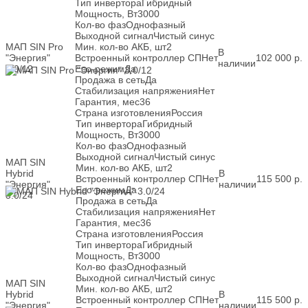
Тип инвертора
Гибридный
Мощность, Вт
3000
Кол-во фаз
Однофазный
Выходной сигнал
Чистый синус
МАП SIN Pro
Мин. кол-во АКБ, шт
2
В
"Энергия"
Встроенный контроллер СП
Нет
102 000
р.
наличии
3.0/12
Eco-режим
Да
Продажа в сеть
Да
Стабилизация напряжения
Нет
Гарантия, мес
36
Страна изготовления
Россия
Тип инвертора
Гибридный
Мощность, Вт
3000
Кол-во фаз
Однофазный
Выходной сигнал
Чистый синус
МАП SIN
Мин. кол-во АКБ, шт
2
Hybrid
В
Встроенный контроллер СП
Нет
115 500
р.
"Энергия"
наличии
Eco-режим
Да
3.0/24
Продажа в сеть
Да
Стабилизация напряжения
Нет
Гарантия, мес
36
Страна изготовления
Россия
Тип инвертора
Гибридный
Мощность, Вт
3000
Кол-во фаз
Однофазный
Выходной сигнал
Чистый синус
МАП SIN
Мин. кол-во АКБ, шт
2
Hybrid
В
Встроенный контроллер СП
Нет
115 500
р.
"Энергия"
наличии