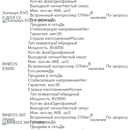
Кол-во фаз
Однофазный
Выходной сигнал
Чистый синус
Мин. кол-во АКБ, шт
2
Sunways EVO
В
Встроенный контроллер СП
Нет
По запросу
II 3024 LV
наличии
Eco-режим
Да
Продажа в сеть
Да
Стабилизация напряжения
Нет
Гарантия, мес
36
Страна изготовления
Россия
Тип инвертора
Гибридный
Мощность, Вт
3000
Кол-во фаз
Однофазный
Выходной сигнал
Чистый синус
Мин. кол-во АКБ, шт
2
BINEOS
В
Встроенный контроллер СП
Нет
По запросу
E3000
наличии
Eco-режим
Да
Продажа в сеть
Да
Стабилизация напряжения
Нет
Гарантия, мес
36
Страна изготовления
Россия
Тип инвертора
Гибридный
Мощность, Вт
3000
Кол-во фаз
Однофазный
Выходной сигнал
Чистый синус
Мин. кол-во АКБ, шт
2
BINEOS 3KF
В
Встроенный контроллер СП
Нет
По запросу
(PWM)
наличии
Eco-режим
Да
Продажа в сеть
Да