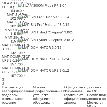
SILA V 3000M Plus (
PF 1.0 )
54 040
р.
МАП SIN Pro...
102 000
р.
МАП SIN Pro...
102 000
р.
МАП SIN Hybrid...
115 500
р.
МАП SIN Hybrid...
115 500
р.
МАП DOMINATOR
3.0/12
142 100
р.
МАП DOMINATOR
UPS 3.0/24
157 700
р.
МАП DOMINATOR
UPS 3.0/12
157 700
р.
Консультации
Монтаж
Официально
Доставка
Квалифицированно
Профессиональная
Фирменная
по РФ
подберем
установка и
гарантия от
Бесплатная
оптимальное
обслуживание
официального
доставка по
решение
оборудования
дилера
Москве от
50 т.р.