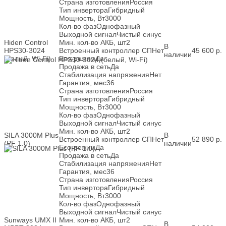
Страна изготовления
Россия
Тип инвертора
Гибридный
Мощность, Вт
3000
Кол-во фаз
Однофазный
Выходной сигнал
Чистый синус
Hiden Control
Мин. кол-во АКБ, шт
2
В
HPS30-3024
Встроенный контроллер СП
Нет
45 600
р.
наличии
(белый, Wi-Fi)
Eco-режим
Да
Продажа в сеть
Да
Стабилизация напряжения
Нет
Гарантия, мес
36
Страна изготовления
Россия
Тип инвертора
Гибридный
Мощность, Вт
3000
Кол-во фаз
Однофазный
Выходной сигнал
Чистый синус
Мин. кол-во АКБ, шт
2
SILA 3000M Plus
В
Встроенный контроллер СП
Нет
52 890
р.
(PF 1.0)
наличии
Eco-режим
Да
Продажа в сеть
Да
Стабилизация напряжения
Нет
Гарантия, мес
36
Страна изготовления
Россия
Тип инвертора
Гибридный
Мощность, Вт
3000
Кол-во фаз
Однофазный
Выходной сигнал
Чистый синус
Sunways UMX II
Мин. кол-во АКБ, шт
2
В