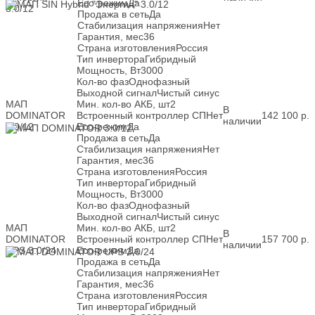
Eco-режим
Да
3.0/12
Продажа в сеть
Да
Стабилизация напряжения
Нет
Гарантия, мес
36
Страна изготовления
Россия
Тип инвертора
Гибридный
Мощность, Вт
3000
Кол-во фаз
Однофазный
Выходной сигнал
Чистый синус
МАП
Мин. кол-во АКБ, шт
2
В
DOMINATOR
Встроенный контроллер СП
Нет
142 100
р.
наличии
3.0/12
Eco-режим
Да
Продажа в сеть
Да
Стабилизация напряжения
Нет
Гарантия, мес
36
Страна изготовления
Россия
Тип инвертора
Гибридный
Мощность, Вт
3000
Кол-во фаз
Однофазный
Выходной сигнал
Чистый синус
МАП
Мин. кол-во АКБ, шт
2
В
DOMINATOR
Встроенный контроллер СП
Нет
157 700
р.
наличии
UPS 3.0/24
Eco-режим
Да
Продажа в сеть
Да
Стабилизация напряжения
Нет
Гарантия, мес
36
Страна изготовления
Россия
Тип инвертора
Гибридный