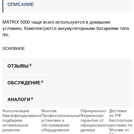
ОПИСАНИЕ
MATRIX 5000 чаще всего используются в домашних
условиях. Комплектуются аккумуляторными батареями типа
rbc.
ОСНОВНОЕ
0
ОТЗЫВЫ
0
ОБСУЖДЕНИЕ
0
АНАЛОГИ
Консультации
Монтаж
Официально
Доставка
Квалифицированно
Профессиональная
Фирменная
по РФ
подберем
установка и
гарантия от
Бесплатная
оптимальное
обслуживание
официального
доставка по
решение
оборудования
дилера
Москве от