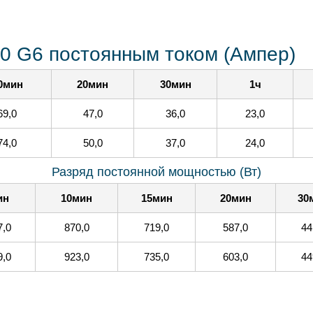
.0 G6 постоянным током (Ампер)
0мин
20мин
30мин
1ч
69,0
47,0
36,0
23,0
74,0
50,0
37,0
24,0
Разряд постоянной мощностью (Вт)
ин
10мин
15мин
20мин
30
7,0
870,0
719,0
587,0
44
9,0
923,0
735,0
603,0
44