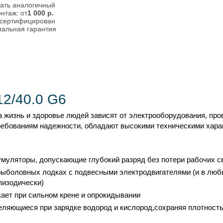
ать аналогичный
нтаж: от
1 000
р.
 сертифицирован
альная гарантия
12/40.0 G6
а жизнь и здоровье людей зависят от электрооборудования, пр
ребованиям надежности, обладают высокими техническими хара
уляторы, допускающие глубокий разряд без потери рабочих св
рыболовных лодках с подвесными электродвигателями (и в люб
пизодически)
екает при сильном крене и опрокидывании
ляющиеся при зарядке водород и кислород,сохраняя плотность