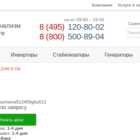
Компания
Услуги и с
пн-пт
09:00 – 19:30
Сравн
нализм
8 (495)
120-80-02
те
8 (800)
500-89-04
Инверторы
Стабилизаторы
Генераторы
12/40.0 G6
nscheina512400g6a512
по запросу
Узнать цену
вка:
1-4 дня
ывоз:
1-4 дня
бнее