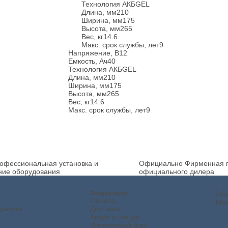
Технология АКБ
GEL
Длина, мм
210
Ширина, мм
175
Высота, мм
265
Вес, кг
14.6
Макс. срок службы, лет
9
Напряжение, В
12
Емкость, Ач
40
Технология АКБ
GEL
Длина, мм
210
Ширина, мм
175
Высота, мм
265
Вес, кг
14.6
Макс. срок службы, лет
9
офессиональная установка и
Официально
Фирменная г
ние оборудования
официального дилера
Покупателю
inf
Оплата
Мос
грамма
Доставка
Акции и скидки
Интересный блог