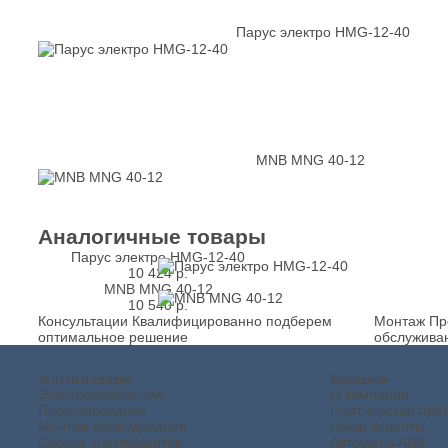
Парус электро HMG-12-40
MNB MNG 40-12
Аналогичные товары
Парус электро HMG-12-40
10 424
р.
MNB MNG 40-12
10 540
р.
Консультации
Квалифицированно подберем
Монтаж
Пр
оптимальное решение
обслужива
Услуги и сервис
Компания
Электроизмерения
О компании
Проектирование
Партнерская про
Монтаж оборудования
Наши клиенты
Сборка электрощитов
Автоматы ABB