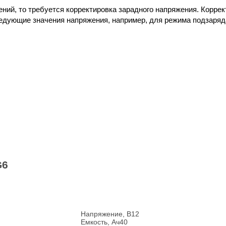
ений, то требуется корректировка зарадного напряжения. Корре
едующие значения напряжения, например, для режима подзаряд
G6
Напряжение, В
12
Емкость, Ач
40