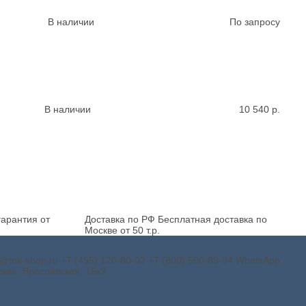
В наличии
По запросу
В наличии
10 540
р.
арантия от
Доставка по РФ
Бесплатная доставка по
Москве от 50 т.р.
o@tok-shop.ru
+7 (495) 120-80-02
+7 (800) 500-89-04
WhatsApp
ква, Ярославская, 15к3