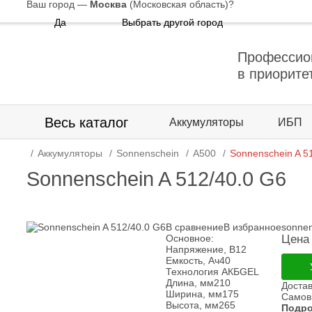
Ваш город —
Москва
(Московская область)
?
Да
Выбрать другой город
Профессио
в приорите
Весь каталог
Аккумуляторы
ИБП
Аккумуляторы
Sonnenschein
A500
Sonnenschein A 5
Sonnenschein A 512/40.0 G6
В сравнение
В избранное
sonne
Основное:
Цена 
Напряжение, В
12
Емкость, Ач
40
Технология АКБ
GEL
Длина, мм
210
Доста
Ширина, мм
175
Самов
Высота, мм
265
Подро