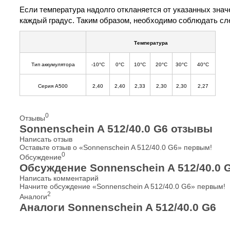
Если температура надолго откланяется от указанных знач
каждый градус. Таким образом, необходимо соблюдать сл
Температура
Тип аккумулятора
-10°С
0°С
10°С
20°С
30°С
40°С
Серия A500
2,40
2,40
2,33
2,30
2,30
2,27
0
Отзывы
Sonnenschein A 512/40.0 G6 отзывы
Написать отзыв
Оставьте отзыв о «Sonnenschein A 512/40.0 G6» первым!
0
Обсуждение
Обсуждение Sonnenschein A 512/40.0 
Написать комментарий
Начните обсуждение «Sonnenschein A 512/40.0 G6» первым!
2
Аналоги
Аналоги Sonnenschein A 512/40.0 G6