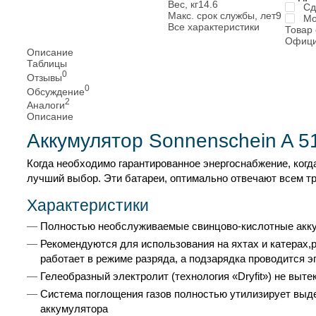
Вес, кг
14.6
Сд
Макс. срок службы, лет
9
Мо
Все характеристики
Товар
Офици
Описание
Таблицы
0
Отзывы
0
Обсуждение
2
Аналоги
Описание
Аккумулятор Sonnenschein A 5
Когда необходимо гарантированное энергоснабжение, когд
лучший выбор. Эти батареи, оптимально отвечают всем т
Характеристики
Полностью необслуживаемые свинцово-кислотные аккум
Рекомендуются для использования на яхтах и катерах,
работает в режиме разряда, а подзарядка проводится э
Гелеобразный электролит (технология «Dryfit») не выт
Система поглощения газов полностью утилизирует выде
аккумулятора