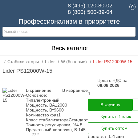
8 (495)
120-80-02
0
8 (800)
500-89-04
Профессионализм в приоритете
Весь каталог
Стабилизаторы
Lider
W (бытовые)
Lider PS12000W-15
Lider PS12000W-15
Цена с НДС на
06.08.2026
В сравнение
В избранное
Основное:
Тип
электронный
В корзину
Мощность, ВА
12000
Мощность, Вт
9600
Количество фаз
1
Купить в 1 клик
Класс стабилизатора
Стандарт
Точность регулировки, %
4.5
Купить оптом
Предельный диапазон, В:
145
— 272
Доставка:
1-4 дня