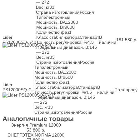
— 272
Вес, кг
33
Страна изготовления
Россия
Тип
электронный
Мощность, ВА
12000
Мощность, Вт
9600
Количество фаз
1
Lider
Класс стабилизатора
Стандарт
В
181 580
р.
PS12000SQ-I-40
Точность регулировки, %
4.5
наличии
Предельный диапазон, В:
145
— 272
Вес, кг
33
Страна изготовления
Россия
Тип
электронный
Мощность, ВА
12000
Мощность, Вт
9600
Количество фаз
1
Lider
Класс стабилизатора
Стандарт
В
PS12000SQ-C-
По запросу
Точность регулировки, %
4.5
наличии
40
Предельный диапазон, В:
145
— 272
Вес, кг
33
Страна изготовления
Россия
Аналогичные товары
Энергия Premium 12000
53 800
р.
ЭНЕРГОТЕХ NORMA 12000
57 800
р.