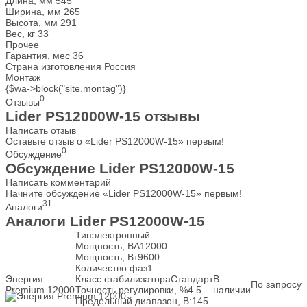
Длина, мм
545
Ширина, мм
265
Высота, мм
291
Вес, кг
33
Прочее
Гарантия, мес
36
Страна изготовления
Россия
Монтаж
{$wa->block("site.montag")}
0
Отзывы
Lider PS12000W-15 отзывы
Написать отзыв
Оставьте отзыв о «Lider PS12000W-15» первым!
0
Обсуждение
Обсуждение Lider PS12000W-15
Написать комментарий
Начните обсуждение «Lider PS12000W-15» первым!
31
Аналоги
Аналоги Lider PS12000W-15
Тип
электронный
Мощность, ВА
12000
Мощность, Вт
9600
Количество фаз
1
Энергия
Класс стабилизатора
Стандарт
В
По запросу
Premium 12000
Точность регулировки, %
4.5
наличии
Предельный диапазон, В:
145