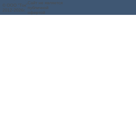
Сайт не является
© ООО "Ток"
публичной
2012-2026г.
офертой