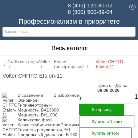
8 (495)
120-80-02
0
8 (800)
500-89-04
Профессионализм в приоритете
Весь каталог
Стабилизаторы
Volter
Etalon
Volter СНПТО
(инверторные)
Etalon-11
Volter СНПТО Etalon-11
Цена с НДС на
06.08.2026
В сравнение
В избранное
1
Основное:
Тип
инверторный
В корзину
Мощность, ВА
13800
Мощность, Вт
11000
Количество фаз
1
Купить в 1 клик
Класс стабилизатора
Премиум
Точность регулировки, %
1
Купить оптом
Предельный диапазон, В:
130