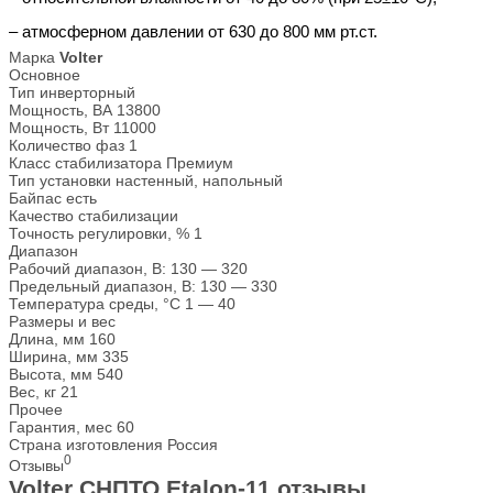
– атмосферном давлении от 630 до 800 мм рт.ст.
Марка
Volter
Основное
Тип
инверторный
Мощность, ВА
13800
Мощность, Вт
11000
Количество фаз
1
Класс стабилизатора
Премиум
Тип установки
настенный, напольный
Байпас
есть
Качество стабилизации
Точность регулировки, %
1
Диапазон
Рабочий диапазон, В:
130 — 320
Предельный диапазон, В:
130 — 330
Температура среды, °С
1 — 40
Размеры и вес
Длина, мм
160
Ширина, мм
335
Высота, мм
540
Вес, кг
21
Прочее
Гарантия, мес
60
Страна изготовления
Россия
0
Отзывы
Volter СНПТО Etalon-11 отзывы