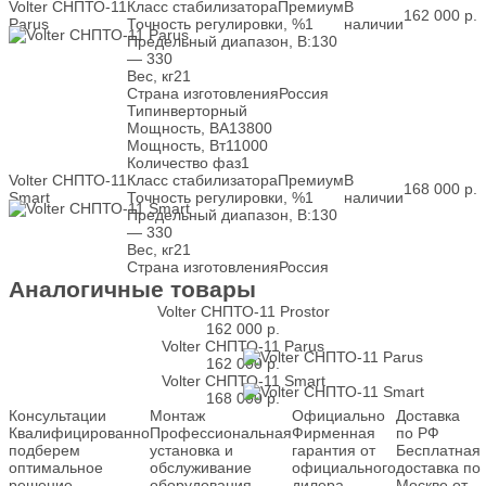
Volter СНПТО-11
Класс стабилизатора
Премиум
В
162 000
р.
Parus
Точность регулировки, %
1
наличии
Предельный диапазон, В:
130
— 330
Вес, кг
21
Страна изготовления
Россия
Тип
инверторный
Мощность, ВА
13800
Мощность, Вт
11000
Количество фаз
1
Volter СНПТО-11
Класс стабилизатора
Премиум
В
168 000
р.
Smart
Точность регулировки, %
1
наличии
Предельный диапазон, В:
130
— 330
Вес, кг
21
Страна изготовления
Россия
Аналогичные товары
Volter СНПТО-11 Prostor
162 000
р.
Volter СНПТО-11 Parus
162 000
р.
Volter СНПТО-11 Smart
168 000
р.
Консультации
Монтаж
Официально
Доставка
Квалифицированно
Профессиональная
Фирменная
по РФ
подберем
установка и
гарантия от
Бесплатная
оптимальное
обслуживание
официального
доставка по
решение
оборудования
дилера
Москве от