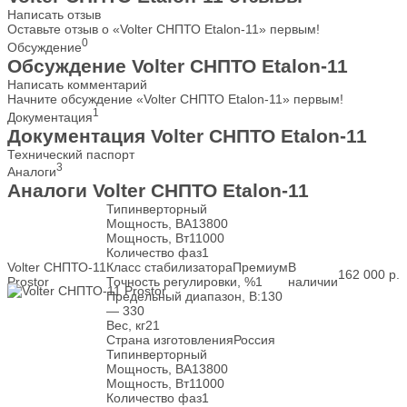
Написать отзыв
Оставьте отзыв о «Volter СНПТО Etalon-11» первым!
0
Обсуждение
Обсуждение Volter СНПТО Etalon-11
Написать комментарий
Начните обсуждение «Volter СНПТО Etalon-11» первым!
1
Документация
Документация Volter СНПТО Etalon-11
Технический паспорт
3
Аналоги
Аналоги Volter СНПТО Etalon-11
Тип
инверторный
Мощность, ВА
13800
Мощность, Вт
11000
Количество фаз
1
Volter СНПТО-11
Класс стабилизатора
Премиум
В
162 000
р.
Prostor
Точность регулировки, %
1
наличии
Предельный диапазон, В:
130
— 330
Вес, кг
21
Страна изготовления
Россия
Тип
инверторный
Мощность, ВА
13800
Мощность, Вт
11000
Количество фаз
1