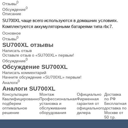
0
Отзывы
0
Обсуждение
Описание
SU700XL чаще всего используются в домашних условиях.
Комплектуются аккумуляторными батареями типа rbc7.
Основное
0
Отзывы
SU700XL отзывы
Написать отзыв
Оставьте отзыв о «SU700XL» первым!
0
Обсуждение
Обсуждение SU700XL
Написать комментарий
Начните обсуждение «SU700XL» первым!
0
Аналоги
Аналоги SU700XL
Консультации
Монтаж
Официально
Доставка
Квалифицированно
Профессиональная
Фирменная
по РФ
подберем
установка и
гарантия от
Бесплатная
оптимальное
обслуживание
официального
доставка по
решение
оборудования
дилера
Москве от
50 т.р.