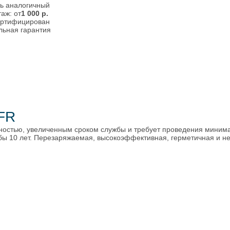
ь аналогичный
аж: от
1 000
р.
ертифицирован
ьная гарантия
 FR
остью, увеличенным сроком службы и требует проведения минима
жбы 10 лет. Перезаряжаемая, высокоэффективная, герметичная и 