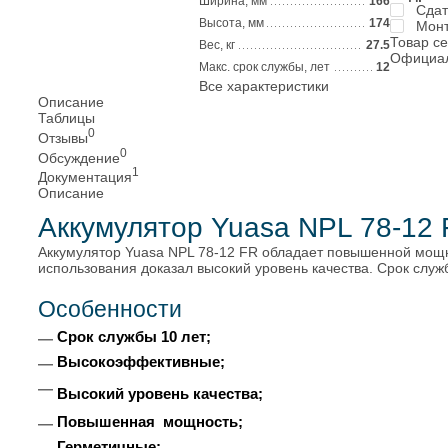
Ширина, мм
166
Сдат
Высота, мм
174
Монт
Товар с
Вес, кг
27.5
Официал
Макс. срок службы, лет
12
Все характеристики
Описание
Таблицы
0
Отзывы
0
Обсуждение
1
Документация
Описание
Аккумулятор Yuasa NPL 78-12
Аккумулятор Yuasa NPL 78-12 FR обладает повышенной мощн
использования доказал высокий уровень качества. Срок слу
Особенности
Срок службы 10 лет;
Высокоэффективные;
Высокий уровень качества;
Повышенная мощность;
Герметичные;