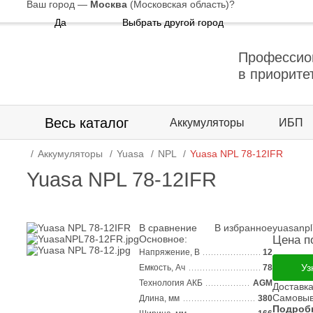
Ваш город —
Москва
(Московская область)
?
Да
Выбрать другой город
Профессио
в приорите
Весь каталог
Аккумуляторы
ИБП
Аккумуляторы
Yuasa
NPL
Yuasa NPL 78-12IFR
Yuasa NPL 78-12IFR
В сравнение
В избранное
yuasanpl
Основное:
Цена п
Напряжение, В
12
Уз
Емкость, Ач
78
Технология АКБ
AGM
Доставк
Самовыв
Длина, мм
380
Подроб