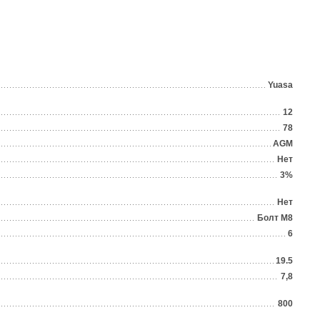
Yuasa
12
78
AGM
Нет
3%
Нет
Болт М8
6
19.5
7,8
800