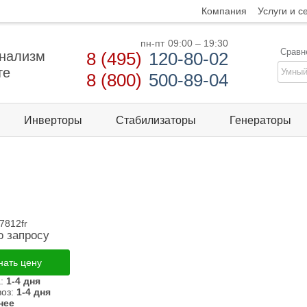
Компания
Услуги и с
пн-пт
09:00 – 19:30
Сравн
нализм
8 (495)
120-80-02
те
8 (800)
500-89-04
Инверторы
Стабилизаторы
Генераторы
7812fr
о запросу
нать цену
а:
1-4 дня
оз:
1-4 дня
нее