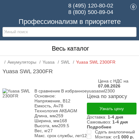
8 (495)
120-80-02
0
8 (800)
500-89-04
Профессионализм в приоритете
Весь каталог
Аккумуляторы
Yuasa
SWL
Yuasa SWL 2300FR
Yuasa SWL 2300FR
Цена с НДС на
07.08.2026
В сравнение
В избранное
yuasaswl2300
Основное:
Цена по запросу
Напряжение, В
12
Емкость, Ач
78
Узнать цену
Технология АКБ
AGM
Длина, мм
259
Доставка:
1-4 дня
Ширина, мм
168
Самовывоз:
1-4 дня
Высота, мм
209.5
Подробнее
Вес, кг
27
Сдать аналогичный
Макс. срок службы, лет
12
Монтаж: от
1 000
р.