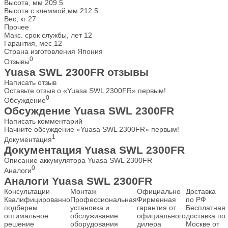
Высота, мм
209.5
Высота с клеммой,мм
212.5
Вес, кг
27
Прочее
Макс. срок службы, лет
12
Гарантия, мес
12
Страна изготовления
Япония
0
Отзывы
Yuasa SWL 2300FR отзывы
Написать отзыв
Оставьте отзыв о «Yuasa SWL 2300FR» первым!
0
Обсуждение
Обсуждение Yuasa SWL 2300FR
Написать комментарий
Начните обсуждение «Yuasa SWL 2300FR» первым!
1
Документация
Документация Yuasa SWL 2300FR
Описание аккумулятора Yuasa SWL 2300FR
0
Аналоги
Аналоги Yuasa SWL 2300FR
Консультации
Монтаж
Официально
Доставка
Квалифицированно
Профессиональная
Фирменная
по РФ
подберем
установка и
гарантия от
Бесплатная
оптимальное
обслуживание
официального
доставка по
решение
оборудования
дилера
Москве от