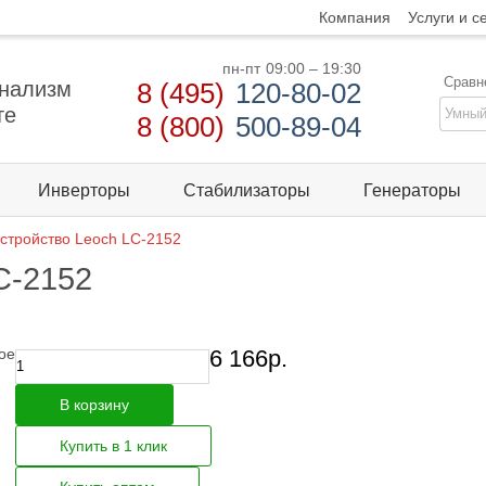
Компания
Услуги и с
пн-пт
09:00 – 19:30
Сравн
нализм
8 (495)
120-80-02
те
8 (800)
500-89-04
Инверторы
Стабилизаторы
Генераторы
стройство Leoch LC-2152
C-2152
ое
6 166
р.
В корзину
Купить в 1 клик