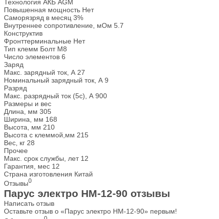
Технология АКБ
AGM
Повышенная мощность
Нет
Саморязряд в месяц
3%
Внутреннее сопротивление, мОм
5.7
Конструктив
Фронттерминальные
Нет
Тип клемм
Болт М8
Число элементов
6
Заряд
Макс. зарядный ток, А
27
Номинальный зарядный ток, А
9
Разряд
Макс. разрядный ток (5с), А
900
Размеры и вес
Длина, мм
305
Ширина, мм
168
Высота, мм
210
Высота с клеммой,мм
215
Вес, кг
28
Прочее
Макс. срок службы, лет
12
Гарантия, мес
12
Страна изготовления
Китай
0
Отзывы
Парус электро HM-12-90 отзывы
Написать отзыв
Оставьте отзыв о «Парус электро HM-12-90» первым!
0