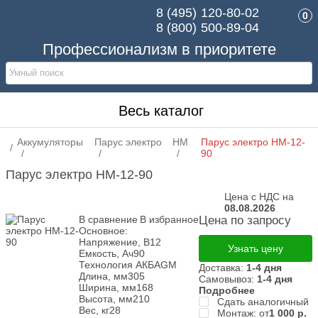
8 (495)
120-80-02
0
8 (800)
500-89-04
Профессионализм в приоритете
Весь каталог
Аккумуляторы
Парус электро
HM
Парус электро HM-12-
90
Парус электро HM-12-90
Цена с НДС на
08.08.2026
В сравнение
В избранное
Цена по запросу
Основное:
Напряжение, В
12
Узнать цену
Емкость, Ач
90
Технология АКБ
AGM
Доставка:
1-4 дня
Длина, мм
305
Самовывоз:
1-4 дня
Ширина, мм
168
Подробнее
Высота, мм
210
Сдать аналогичный
Вес, кг
28
Монтаж: от
1 000
р.