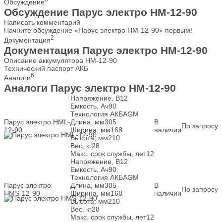
Обсуждение
Обсуждение Парус электро HM-12-90
Написать комментарий
Начните обсуждение «Парус электро HM-12-90» первым!
2
Документация
Документация Парус электро HM-12-90
Описание аккумулятора HM-12-90
Технический паспорт АКБ
6
Аналоги
Аналоги Парус электро HM-12-90
Напряжение, В
12
Емкость, Ач
90
Технология АКБ
AGM
Парус электро HML-
Длина, мм
305
В
По запросу
12-90
Ширина, мм
168
наличии
Высота, мм
210
Вес, кг
28
Макс. срок службы, лет
12
Напряжение, В
12
Емкость, Ач
90
Технология АКБ
AGM
Парус электро
Длина, мм
305
В
По запросу
HMS-12-90
Ширина, мм
168
наличии
Высота, мм
210
Вес, кг
28
Макс. срок службы, лет
12