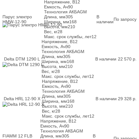
Напряжение, В
12
Емкость, Ач
90
Технология АКБ
AGM
Парус электро
Длина, мм
305
В
По запросу
HMW-12-90
Ширина, мм
168
наличии
Высота, мм
210
Вес, кг
28
Макс. срок службы, лет
12
Напряжение, В
12
Емкость, Ач
90
Технология АКБ
AGM
Длина, мм
305
Delta DTM 1290 L
В наличии
22 570
р.
Ширина, мм
168
Высота, мм
210
Вес, кг
28
Макс. срок службы, лет
12
Напряжение, В
12
Емкость, Ач
90
Технология АКБ
AGM
Длина, мм
305
Delta HRL 12-90 X
В наличии
29 328
р.
Ширина, мм
168
Высота, мм
210
Вес, кг
28
Макс. срок службы, лет
12
Напряжение, В
12
Емкость, Ач
90
Технология АКБ
AGM
FIAMM 12 FLB
Длина, мм
305
В
По запросу