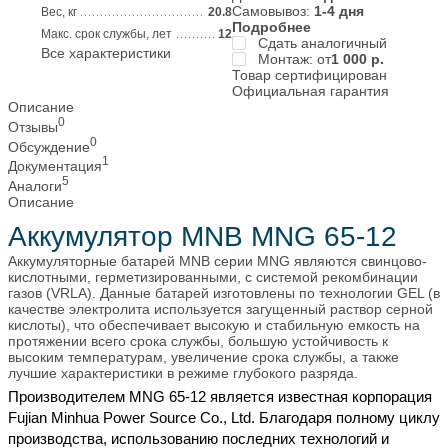
Самовывоз:
1-4 дня
Вес, кг
20.8
Подробнее
Макс. срок службы, лет
12
Сдать аналогичный
Все характеристики
Монтаж: от
1 000
р.
Товар сертифицирован
Официальная гарантия
Описание
0
Отзывы
0
Обсуждение
1
Документация
5
Аналоги
Описание
Аккумулятор MNB MNG 65-12
Аккумуляторные батарей MNB серии MNG являются свинцово-
кислотными, герметизированными, с системой рекомбинации
газов (VRLA). Данные батарей изготовлены по технологии GEL (в
качестве электролита используется загущенный раствор серной
кислоты), что обеспечивает высокую и стабильную емкость на
протяжении всего срока службы, большую устойчивость к
высоким температурам, увеличение срока службы, а также
лучшие характеристики в режиме глубокого разряда.
Производителем MNG 65-12 является известная корпорация
Fujian Minhua Power Source Co., Ltd. Благодаря полному циклу
производства, использованию последних технологий и