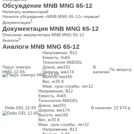
Обсуждение MNB MNG 65-12
Написать комментарий
Начните обсуждение «MNB MNG 65-12» первым!
1
Документация
Документация MNB MNG 65-12
Описание аккумулятора MNB MNG 65-12
5
Аналоги
Аналоги MNB MNG 65-12
Напряжение, В
12
Емкость, Ач
65
Технология АКБ
GEL
Парус электро
Длина, мм
331
В
По запросу
HMG-12-65
Ширина, мм
174
наличии
Высота, мм
165
Вес, кг
20.8
Макс. срок службы, лет
12
Напряжение, В
12
Емкость, Ач
65
Технология АКБ
GEL
Длина, мм
331
Delta GEL 12-65
В наличии
22 674
р.
Ширина, мм
174
Высота, мм
165
Вес, кг
20.8
Макс. срок службы, лет
12
Напряжение, В
12