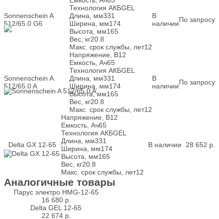
Емкость, Ач
65
Технология АКБ
GEL
Sonnenschein A
Длина, мм
331
В
По запросу
512/65.0 G6
Ширина, мм
174
наличии
Высота, мм
165
Вес, кг
20.8
Макс. срок службы, лет
12
Напряжение, В
12
Емкость, Ач
65
Технология АКБ
GEL
Sonnenschein A
Длина, мм
331
В
По запросу
512/65.0 A
Ширина, мм
174
наличии
Высота, мм
165
Вес, кг
20.8
Макс. срок службы, лет
12
Напряжение, В
12
Емкость, Ач
65
Технология АКБ
GEL
Длина, мм
331
Delta GX 12-65
В наличии
28 652
р.
Ширина, мм
174
Высота, мм
165
Вес, кг
20.8
Макс. срок службы, лет
12
Аналогичные товары
Парус электро HMG-12-65
16 680
р.
Delta GEL 12-65
22 674
р.