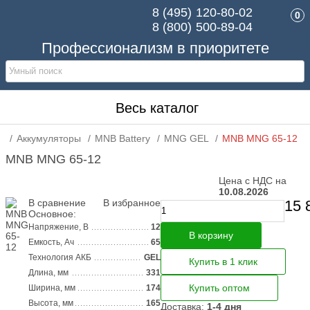
8 (495)
120-80-02
0
8 (800)
500-89-04
Профессионализм в приоритете
Весь каталог
Аккумуляторы
MNB Battery
MNG GEL
MNB MNG 65-12
MNB MNG 65-12
Цена с НДС на
10.08.2026
В сравнение
В избранное
15 
Основное:
Напряжение, В
12
В корзину
Емкость, Ач
65
Технология АКБ
GEL
Купить в 1 клик
Длина, мм
331
Купить оптом
Ширина, мм
174
Высота, мм
165
Доставка:
1-4 дня