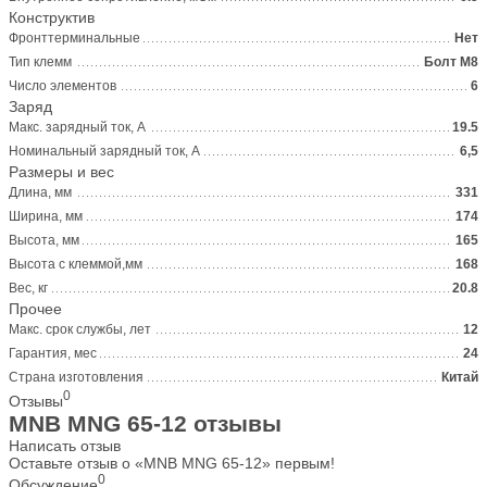
Конструктив
Фронттерминальные
Нет
Тип клемм
Болт М8
Число элементов
6
Заряд
Макс. зарядный ток, А
19.5
Номинальный зарядный ток, А
6,5
Размеры и вес
Длина, мм
331
Ширина, мм
174
Высота, мм
165
Высота с клеммой,мм
168
Вес, кг
20.8
Прочее
Макс. срок службы, лет
12
Гарантия, мес
24
Страна изготовления
Китай
0
Отзывы
MNB MNG 65-12 отзывы
Написать отзыв
Оставьте отзыв о «MNB MNG 65-12» первым!
0
Обсуждение