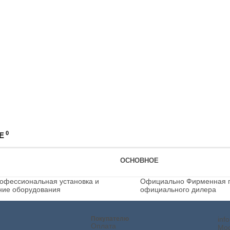
0
Е
ОСНОВНОЕ
офессиональная установка и
Официально
Фирменная г
ние оборудования
официального дилера
Покупателю
inf
Оплата
Мос