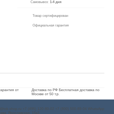
Самовывоз:
1-4 дня
Товар сертифицирован
Официальная гарантия
арантия от
Доставка по РФ
Бесплатная доставка по
Москве от 50 т.р.
o@tok-shop.ru
+7 (495) 120-80-02
+7 (800) 500-89-04
WhatsApp
ква, Ярославская, 15к3