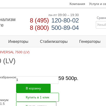
Компания
Услуги и с
пн-пт
09:00 – 19:30
Сравн
нализм
8 (495)
120-80-02
те
8 (800)
500-89-04
Инверторы
Стабилизаторы
Генераторы
VERSAL 7500 (LV)
 (LV)
 избранное
59 500
р.
В корзину
Купить в 1 клик
емиум
1.5