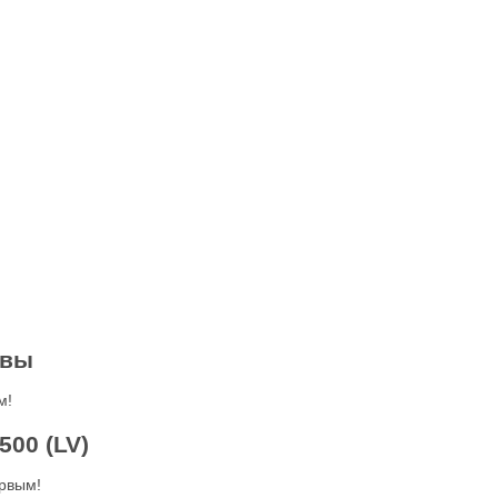
ывы
м!
00 (LV)
рвым!