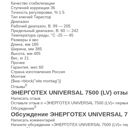
Качество стабилизации
Ступеней коррекции
36
Точность регулировки, %
1.5
Тип ключей
Тиристор
Диапазон
Рабочий диапазон, В:
99 — 205
Предельный диапазон, В:
60 — 242
Температура среды, °С
-25 — 45
Размеры и вес
Длина, мм
185
Ширина, мм
385
Высота, мм
405
Вес, кг
21
Прочее
Гарантия, мес
60
Страна изготовления
Россия
Монтаж
{$wa->block("site.montag")}
0
Отзывы
ЭНЕРГОТЕХ UNIVERSAL 7500 (LV) отз
Написать отзыв
Оставьте отзыв о «ЭНЕРГОТЕХ UNIVERSAL 7500 (LV)» первы
0
Обсуждение
Обсуждение ЭНЕРГОТЕХ UNIVERSAL 75
Написать комментарий
Начните обсуждение «ЭНЕРГОТЕХ UNIVERSAL 7500 (LV)» пе