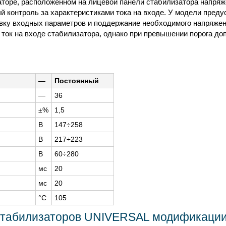
торе, расположенном на лицевой панели стабилизатора напряже
 контроль за характеристиками тока на входе. У модели преду
овку входных параметров и поддержание необходимого напряжен
ток на входе стабилизатора, однако при превышении порога до
—
Постоянный
—
36
±%
1,5
В
147÷258
В
217÷223
В
60÷280
мс
20
мс
20
°C
105
стабилизаторов UNIVERSAL модификации