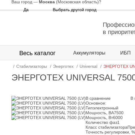
Ваш город —
Москва
(Московская область)
?
Да
Выбрать другой город
Профессио
в приорите
Весь каталог
Аккумуляторы
ИБП
Стабилизаторы
Энерготех
Universal
ЭНЕРГОТЕХ UNI
ЭНЕРГОТЕХ UNIVERSAL 7500
В сравнение
В
Основное:
Тип
электронный
Мощность, ВА
7500
Мощность, Вт
6000
Количество фаз
1
Класс стабилизатора
Пр
Точность регулировки, %