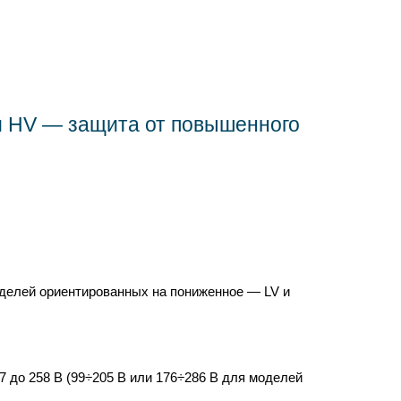
 HV — защита от повышенного
оделей ориентированных на пониженное — LV и
7 до 258 В (99÷205 В или 176÷286 В для моделей