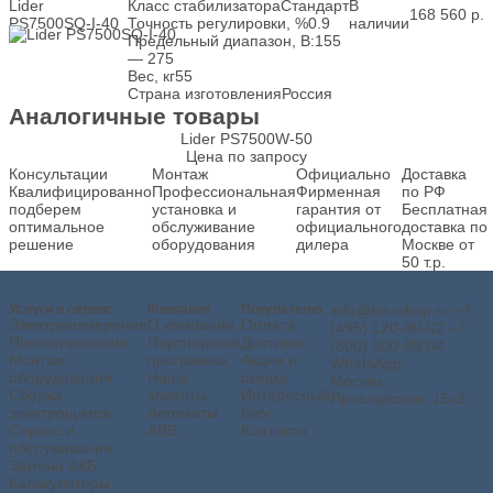
Lider
Класс стабилизатора
Стандарт
В
168 560
р.
PS7500SQ-I-40
Точность регулировки, %
0.9
наличии
Предельный диапазон, В:
155
— 275
Вес, кг
55
Страна изготовления
Россия
Аналогичные товары
Lider PS7500W-50
Цена по запросу
Консультации
Монтаж
Официально
Доставка
Квалифицированно
Профессиональная
Фирменная
по РФ
подберем
установка и
гарантия от
Бесплатная
оптимальное
обслуживание
официального
доставка по
решение
оборудования
дилера
Москве от
50 т.р.
Услуги и сервис
Компания
Покупателю
info@tok-shop.ru
+7
Электроизмерения
О компании
Оплата
(495) 120-80-02
+7
Проектирование
Партнерская
Доставка
(800) 500-89-04
Монтаж
программа
Акции и
WhatsApp
оборудования
Наши
скидки
Москва,
Сборка
клиенты
Интересный
Ярославская, 15к3
электрощитов
Автоматы
блог
Сервис и
ABB
Контакты
обслуживание
Замена АКБ
Калькуляторы