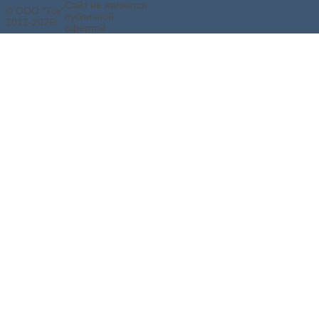
Сайт не является
© ООО "Ток"
публичной
2012-2026г.
офертой