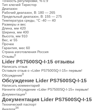
Точность регулировки, %
0.9
Тип ключей
Тиристор
Диапазон
Рабочий диапазон, В:
180 — 265
Предельный диапазон, В:
155 — 275
Температура среды, °С
-40 — 40
Размеры и вес
Длина, мм
420
Ширина, мм
400
Высота, мм
910
Вес, кг
55
Прочее
Гарантия, мес
60
Страна изготовления
Россия
0
Отзывы
Lider PS7500SQ-I-15 отзывы
Написать отзыв
Оставьте отзыв о «Lider PS7500SQ-I-15» первым!
0
Обсуждение
Обсуждение Lider PS7500SQ-I-15
Написать комментарий
Начните обсуждение «Lider PS7500SQ-I-15» первым!
1
Документация
Документация Lider PS7500SQ-I-15
Технический паспорт
34
Аналоги