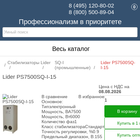
8 (495)
120-80-02
0
8 (800)
500-89-04
Профессионализм в приоритете
Весь каталог
Стабилизаторы
Lider
SQ-I
Lider PS7500SQ-
(промышленные)
I-15
Lider PS7500SQ-I-15
Цена с НДС на
08.08.2026
В сравнение
В избранное
Основное:
Тип
электронный
В корзину
Мощность, ВА
7500
Мощность, Вт
6000
Количество фаз
1
Купить в 1 
Класс стабилизатора
Стандарт
Точность регулировки, %
0.9
Купить оп
Предельный диапазон, В:
155