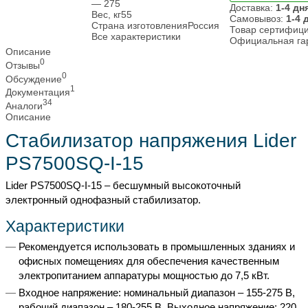
— 275
Доставка:
1-4 дн
Вес, кг
55
Самовывоз:
1-4 
Страна изготовления
Россия
Товар сертифиц
Все характеристики
Официальная га
Описание
0
Отзывы
0
Обсуждение
1
Документация
34
Аналоги
Описание
Стабилизатор напряжения Lider
PS7500SQ-I-15
Lider PS7500SQ-I-15 – бесшумный высокоточный
электронный однофазный стабилизатор.
Характеристики
Рекомендуется использовать в промышленных зданиях и
офисных помещениях для обеспечения качественным
электропитанием аппаратуры мощностью до 7,5 кВт.
Входное напряжение: номинальный диапазон – 155-275 В,
рабочий диапазон – 180-255 В. Выходное напряжение: 220