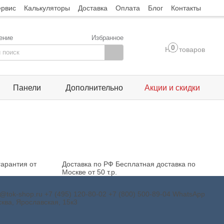
ервис
Калькуляторы
Доставка
Оплата
Блог
Контакты
ение
Избранное
0
Нет товаров
Панели
Дополнительно
Акции и скидки
арантия от
Доставка по РФ
Бесплатная доставка по
Москве от 50 т.р.
o@tok-shop.ru
+7 (495) 120-80-02
+7 (800) 500-89-04
WhatsApp
ква, Ярославская, 15к3