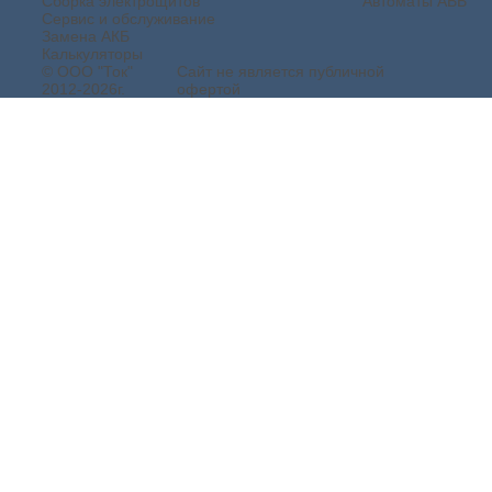
Сборка электрощитов
Автоматы ABB
Сервис и обслуживание
Замена АКБ
Калькуляторы
© ООО "Ток"
Сайт не является публичной
2012-2026г.
офертой