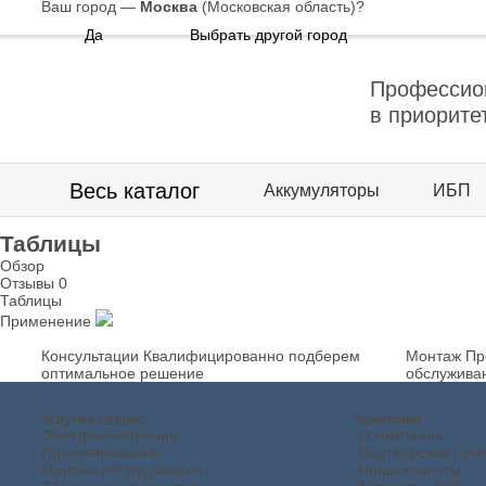
Ваш город —
Москва
(Московская область)
?
Да
Выбрать другой город
Профессио
в приорите
Весь каталог
Аккумуляторы
ИБП
Таблицы
Обзор
Отзывы
0
Таблицы
Применение
Консультации
Квалифицированно подберем
Монтаж
Пр
оптимальное решение
обслужива
Услуги и сервис
Компания
Электроизмерения
О компании
Проектирование
Партнерская про
Монтаж оборудования
Наши клиенты