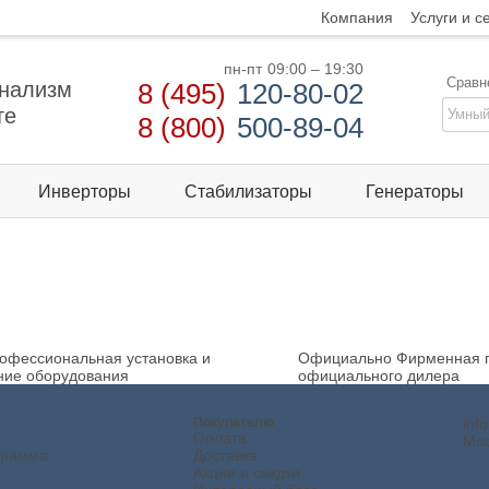
Компания
Услуги и с
пн-пт
09:00 – 19:30
Сравн
нализм
8 (495)
120-80-02
те
8 (800)
500-89-04
Инверторы
Стабилизаторы
Генераторы
офессиональная установка и
Официально
Фирменная г
ние оборудования
официального дилера
Покупателю
inf
Оплата
Мос
грамма
Доставка
Акции и скидки