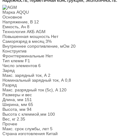
надежность, герметичная конструкция, экологичность.
Марка
AQQU
Основное
Напряжение, В
12
Емкость, Ач
8
Технология АКБ
AGM
Повышенная мощность
Нет
Саморязряд в месяц
3%
Внутреннее сопротивление, мОм
20
Конструктив
Фронттерминальные
Нет
Тип клемм
F1
Число элементов
6
Заряд
Макс. зарядный ток, А
2
Номинальный зарядный ток, А
0,8
Разряд
Макс. разрядный ток (5с), А
120
Размеры и вес
Длина, мм
151
Ширина, мм
65
Высота, мм
94
Высота с клеммой,мм
100
Вес, кг
2.35
Прочее
Макс. срок службы, лет
5
Страна изготовления
Китай