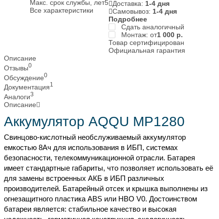
Макс. срок службы, лет
5
Доставка:
1-4 дня
Все характеристики
Самовывоз:
1-4 дня
Подробнее
Сдать аналогичный
Монтаж: от
1 000
р.
Товар сертифицирован
Официальная гарантия
Описание
0
Отзывы
0
Обсуждение
1
Документация
3
Аналоги
Описание
Аккумулятор AQQU MP1280
Свинцово-кислотный необслуживаемый аккумулятор
емкостью 8Ач для использования в ИБП, системах
безопасности, телекоммуникационной отрасли. Батарея
имеет стандартные габариты, что позволяет использовать её
для замены встроенных АКБ в ИБП различных
производителей. Батарейный отсек и крышка выполнены из
огнезащитного пластика ABS или HBO V0. Достоинством
батареи является: стабильное качество и высокая