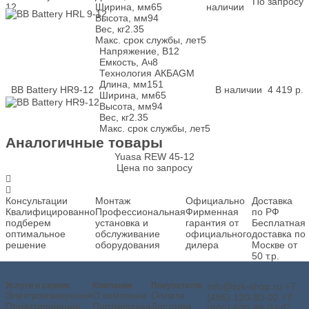
По запросу
12
Ширина, мм
65
наличии
Высота, мм
94
Вес, кг
2.35
Макс. срок службы, лет
5
Напряжение, В
12
Емкость, Ач
8
Технология АКБ
AGM
Длина, мм
151
BB Battery HR9-12
В наличии
4 419
р.
Ширина, мм
65
Высота, мм
94
Вес, кг
2.35
Макс. срок службы, лет
5
Аналогичные товары
Yuasa REW 45-12
Цена по запросу
Консультации
Монтаж
Официально
Доставка
Квалифицированно
Профессиональная
Фирменная
по РФ
подберем
установка и
гарантия от
Бесплатная
оптимальное
обслуживание
официального
доставка по
решение
оборудования
дилера
Москве от
50 т.р.
Услуги и сервис
Компания
Покупателю
info@tok-shop.ru
+7
Электроизмерения
О компании
Оплата
(495) 120-80-02
+7
Проектирование
Партнерская
Доставка
(800) 500-89-04