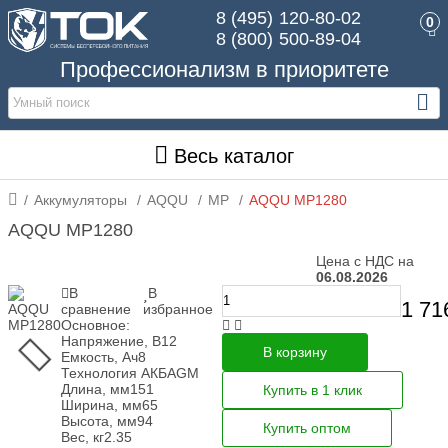
8 (495)
120-80-02
0
8 (800)
500-89-04
Профессионализм в приоритете
Весь каталог
Аккумуляторы
AQQU
MP
AQQU MP1280
AQQU MP1280
Цена с НДС на
06.08.2026
В
В
1 71
сравнение
избранное
Основное:
Напряжение, В
12
В корзину
Емкость, Ач
8
Технология АКБ
AGM
Длина, мм
151
Купить в 1 клик
Ширина, мм
65
Высота, мм
94
Купить оптом
Вес, кг
2.35