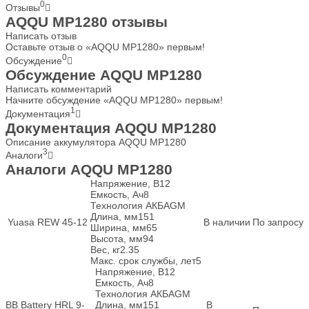
0
Отзывы
AQQU MP1280 отзывы
Написать отзыв
Оставьте отзыв о «AQQU MP1280» первым!
0
Обсуждение
Обсуждение AQQU MP1280
Написать комментарий
Начните обсуждение «AQQU MP1280» первым!
1
Документация
Документация AQQU MP1280
Описание аккумулятора AQQU MP1280
3
Аналоги
Аналоги AQQU MP1280
Напряжение, В
12
Емкость, Ач
8
Технология АКБ
AGM
Длина, мм
151
Yuasa REW 45-12
В наличии
По запросу
Ширина, мм
65
Высота, мм
94
Вес, кг
2.35
Макс. срок службы, лет
5
Напряжение, В
12
Емкость, Ач
8
Технология АКБ
AGM
BB Battery HRL 9-
Длина, мм
151
В