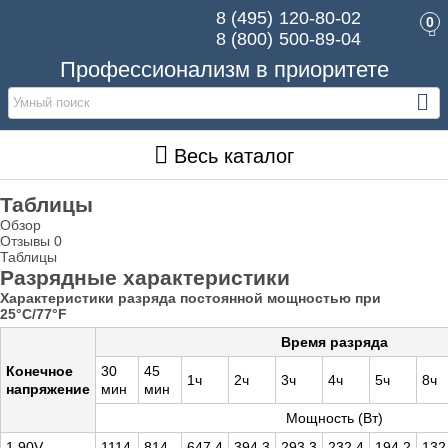
8 (495)
120-80-02
0
8 (800)
500-89-04
Профессионализм в приоритете
Весь каталог
Таблицы
Обзор
Отзывы
0
Таблицы
Разрядные характеристики
Характеристики разряда постоянной мощностью при
25°C/77°F
Время разряда
Конечное
30
45
1ч
2ч
3ч
4ч
5ч
8ч
напряжение
мин
мин
Мощность (Вт)
1.90V
1114
814
647.4
394.3
293.3
232.4
194.2
132