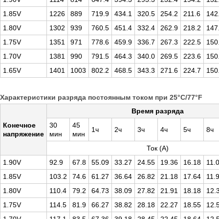
1.85V
1226
889
719.9
434.1
320.5
254.2
211.6
142
1.80V
1302
939
760.5
451.4
332.4
262.9
218.2
147
1.75V
1351
971
778.6
459.9
336.7
267.3
222.5
150
1.70V
1381
990
791.5
464.3
340.0
269.5
223.6
150
1.65V
1401
1003
802.2
468.5
343.3
271.6
224.7
150
Характеристики разряда постоянным током при 25°C/77°F
Время разряда
Конечное
30
45
1ч
2ч
3ч
4ч
5ч
8ч
напряжение
мин
мин
Ток (A)
1.90V
92.9
67.8
55.09
33.27
24.55
19.36
16.18
11.
1.85V
103.2
74.6
61.27
36.64
26.82
21.18
17.64
11.
1.80V
110.4
79.2
64.73
38.09
27.82
21.91
18.18
12.
1.75V
114.5
81.9
66.27
38.82
28.18
22.27
18.55
12.