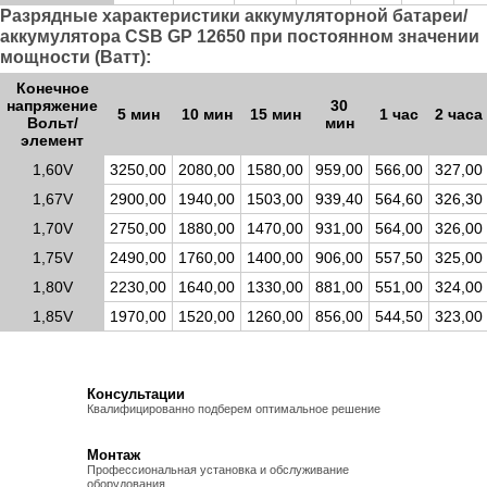
Разрядные характеристики аккумуляторной батареи/
аккумулятора CSB GP 12650 при постоянном значении
мощности (Ватт):
Конечное
напряжение
30
5 мин
10 мин
15 мин
1 час
2 часа
Вольт/
мин
элемент
1,60V
3250,00
2080,00
1580,00
959,00
566,00
327,00
1,67V
2900,00
1940,00
1503,00
939,40
564,60
326,30
1,70V
2750,00
1880,00
1470,00
931,00
564,00
326,00
1,75V
2490,00
1760,00
1400,00
906,00
557,50
325,00
1,80V
2230,00
1640,00
1330,00
881,00
551,00
324,00
1,85V
1970,00
1520,00
1260,00
856,00
544,50
323,00
Консультации
Квалифицированно подберем оптимальное решение
Монтаж
Профессиональная установка и обслуживание
оборудования