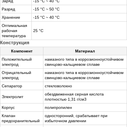
Заряд
-15 °С ~ 40 °С
Разряд
-15 °С ~ 50 °С
Хранение
-15 °С ~ 40 °С
Оптимальная
рабочая
25 °С
температура
Конструкция
Компонент
Материал
Положительный
намазного типа в коррозионноустойчивом
электрод
свинцово-кальциевом сплаве
Отрицательный
намазного типа в коррозионноустойчивом
электрод
свинцово-кальциевом сплаве
Сепаратор
стекловолокно
обездвиженная серная кислота
Электролит
плотностью 1,31 г/см3
Корпус
полипропилен
Клапан
односторонний, срабатывает при
предохранительный
избыточном давлении