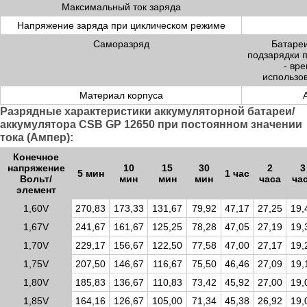
Максимальный ток заряда
Напряжение заряда при циклическом режиме
Саморазряд
Батареи
подзарядки 
- вр
использо
Материал корпуса
Разрядные характеристики аккумуляторной батареи/
аккумулятора CSB GP 12650 при постоянном значении
тока (Ампер):
Конечное
напряжение
10
15
30
2
3
5 мин
1 час
Вольт/
мин
мин
мин
часа
ча
элемент
1,60V
270,83
173,33
131,67
79,92
47,17
27,25
19,
1,67V
241,67
161,67
125,25
78,28
47,05
27,19
19,
1,70V
229,17
156,67
122,50
77,58
47,00
27,17
19,
1,75V
207,50
146,67
116,67
75,50
46,46
27,09
19,
1,80V
185,83
136,67
110,83
73,42
45,92
27,00
19,
1,85V
164,16
126,67
105,00
71,34
45,38
26,92
19,