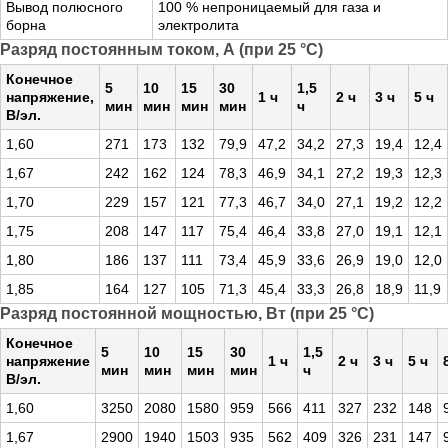
Вывод полюсного
100 % непроницаемый для газа и
борна
электролита
Разряд постоянным током, А (при 25 °С)
Конечное
5
10
15
30
1,5
напряжение,
1 ч
2 ч
3 ч
5 ч
мин
мин
мин
мин
ч
В/эл.
1,60
271
173
132
79,9
47,2
34,2
27,3
19,4
12,4
1,67
242
162
124
78,3
46,9
34,1
27,2
19,3
12,3
1,70
229
157
121
77,3
46,7
34,0
27,1
19,2
12,2
1,75
208
147
117
75,4
46,4
33,8
27,0
19,1
12,1
1,80
186
137
111
73,4
45,9
33,6
26,9
19,0
12,0
1,85
164
127
105
71,3
45,4
33,3
26,8
18,9
11,9
Разряд постоянной мощностью, Вт (при 25 °С)
Конечное
5
10
15
30
1,5
напряжение
1 ч
2 ч
3 ч
5 ч
мин
мин
мин
мин
ч
В/эл.
1,60
3250
2080
1580
959
566
411
327
232
148
1,67
2900
1940
1503
935
562
409
326
231
147