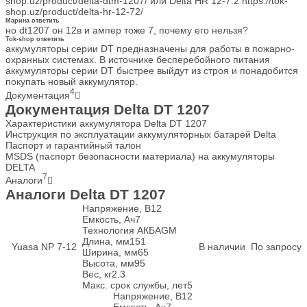
shop.uz/product/delta-dtm-1207/ или Delta HR 12-7.2 https://tok-
shop.uz/product/delta-hr-12-72/
Марина
ответить
но dt1207 он 12в и ампер тоже 7, почему его нельзя?
Tok-shop
ответить
аккумуляторы серии DT предназначены для работы в пожарно-
охранных системах. В источнике бесперебойного питания
аккумуляторы серии DT быстрее выйдут из строя и понадобится
покупать новый аккумулятор.
4
Документация
Документация Delta DT 1207
Характеристики аккумулятора Delta DT 1207
Инструкция по эксплуатации аккумуляторных батарей Delta
Паспорт и гарантийный талон
MSDS (паспорт безопасности материала) на аккумуляторы
DELTA
7
Аналоги
Аналоги Delta DT 1207
Напряжение, В
12
Емкость, Ач
7
Технология АКБ
AGM
Длина, мм
151
Yuasa NP 7-12
В наличии
По запросу
Ширина, мм
65
Высота, мм
95
Вес, кг
2.3
Макс. срок службы, лет
5
Напряжение, В
12