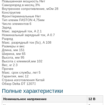
Повышенная мощность
Нет
Саморязряд в месяц
3%
Внутреннее сопротивление, мОм
28
Конструктив
Фронттерминальные
Нет
Тип клемм
FASTON 4,75мм
Число элементов
6
Заряд
Макс. зарядный ток, А
2.1
Номинальный зарядный ток, А
0.7
Разряд
Макс. разрядный ток (5с), А
108
Размеры и вес
Длина, мм
151
Ширина, мм
65
Высота, мм
95
Высота с клеммой,мм
102
Вес, кг
2.3
Прочее
Макс. срок службы, лет
5
Гарантия, мес
12
Страна изготовления
Китай
Обзор Delta DT 1207
Полные характеристики
Номинальное напряжение
12 B