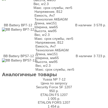
Высота, мм
95
Вес, кг
2.3
Макс. срок службы, лет
5
Напряжение, В
12
Емкость, Ач
7
Технология АКБ
AGM
Длина, мм
151
BB Battery BP7-12
В наличии
3 578
р.
Ширина, мм
65
Высота, мм
95
Вес, кг
2.3
Макс. срок службы, лет
5
Напряжение, В
12
Емкость, Ач
7
Технология АКБ
AGM
Длина, мм
151
BB Battery BPS7-12
В наличии
3 723
р.
Ширина, мм
65
Высота, мм
95
Вес, кг
2.3
Макс. срок службы, лет
5
Аналогичные товары
Yuasa NP 7-12
Цена по запросу
Security Force SF 1207
950
р.
ETALON FS 1207
1 005
р.
ETALON FORS 1207
1 454
р.