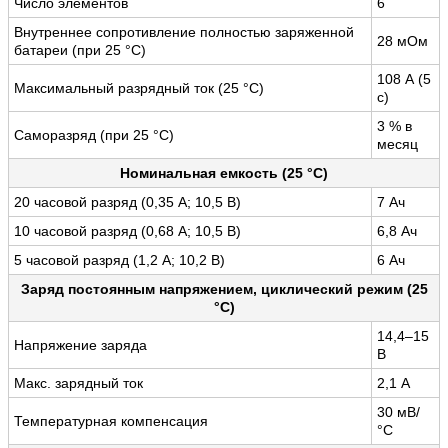
Число элементов
6
Внутреннее сопротивление полностью заряженной
28 мОм
батареи (при 25 °С)
108 А (5
Максимальный разрядный ток (25 °С)
с)
3 % в
Саморазряд (при 25 °С)
месяц
Номинальная емкость (25 °С)
20 часовой разряд (0,35 А; 10,5 В)
7 Ач
10 часовой разряд (0,68 А; 10,5 В)
6,8 Ач
5 часовой разряд (1,2 А; 10,2 В)
6 Ач
Заряд постоянным напряжением, циклический режим (25
°С)
14,4–15
Напряжение заряда
В
Макс. зарядный ток
2,1 А
30 мВ/
Температурная компенсация
°С