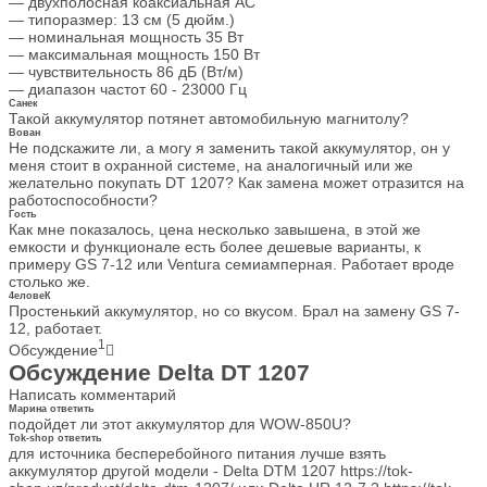
— двухполосная коаксиальная АС
— типоразмер: 13 см (5 дюйм.)
— номинальная мощность 35 Вт
— максимальная мощность 150 Вт
— чувствительность 86 дБ (Вт/м)
— диапазон частот 60 - 23000 Гц
Санек
Такой аккумулятор потянет автомобильную магнитолу?
Вован
Не подскажите ли, а могу я заменить такой аккумулятор, он у
меня стоит в охранной системе, на аналогичный или же
желательно покупать DT 1207? Как замена может отразится на
работоспособности?
Гость
Как мне показалось, цена несколько завышена, в этой же
емкости и функционале есть более дешевые варианты, к
примеру GS 7-12 или Ventura семиамперная. Работает вроде
столько же.
4еловеК
Простенький аккумулятор, но со вкусом. Брал на замену GS 7-
12, работает.
1
Обсуждение
Обсуждение Delta DT 1207
Написать комментарий
Марина
ответить
подойдет ли этот аккумулятор для WOW-850U?
Tok-shop
ответить
для источника бесперебойного питания лучше взять
аккумулятор другой модели - Delta DTM 1207 https://tok-