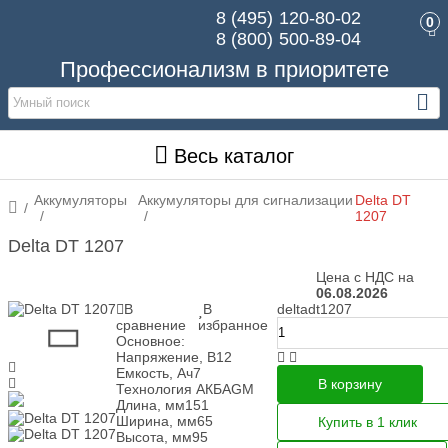
8 (495)
120-80-02
0
8 (800)
500-89-04
Профессионализм в приоритете
Весь каталог
Аккумуляторы
Аккумуляторы для сигнализации
Delta DT
1207
Delta DT 1207
Цена с НДС на
06.08.2026
В
В
deltadt1207
сравнение
избранное
Основное:
Напряжение, В
12
Емкость, Ач
7
В корзину
Технология АКБ
AGM
Длина, мм
151
Ширина, мм
65
Купить в 1 клик
Высота, мм
95