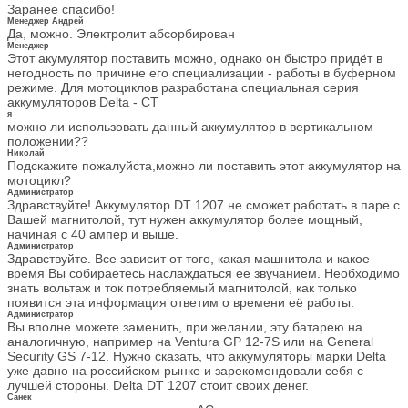
Заранее спасибо!
Менеджер Андрей
Да, можно. Электролит абсорбирован
Менеджер
Этот акумулятор поставить можно, однако он быстро придёт в
негодность по причине его специализации - работы в буферном
режиме. Для мотоциклов разработана специальная серия
аккумуляторов Delta - CT
я
можно ли использовать данный аккумулятор в вертикальном
положении??
Николай
Подскажите пожалуйста,можно ли поставить этот аккумулятор на
мотоцикл?
Администратор
Здравствуйте! Аккумулятор DT 1207 не сможет работать в паре с
Вашей магнитолой, тут нужен аккумулятор более мощный,
начиная с 40 ампер и выше.
Администратор
Здравствуйте. Все зависит от того, какая машнитола и какое
время Вы собираетесь наслаждаться ее звучанием. Необходимо
знать вольтаж и ток потребляемый магнитолой, как только
появится эта информация ответим о времени её работы.
Администратор
Вы вполне можете заменить, при желании, эту батарею на
аналогичную, например на Ventura GP 12-7S или на General
Security GS 7-12. Нужно сказать, что аккумуляторы марки Delta
уже давно на российском рынке и зарекомендовали себя с
лучшей стороны. Delta DT 1207 стоит своих денег.
Санек