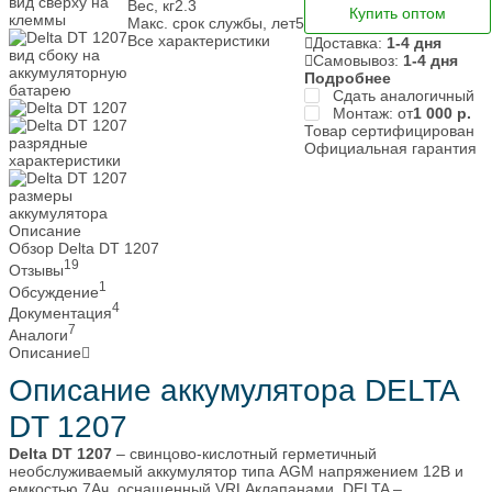
Вес, кг
2.3
Купить оптом
Макс. срок службы, лет
5
Все характеристики
Доставка:
1-4 дня
Самовывоз:
1-4 дня
Подробнее
Сдать аналогичный
Монтаж: от
1 000
р.
Товар сертифицирован
Официальная гарантия
Описание
Обзор Delta DT 1207
19
Отзывы
1
Обсуждение
4
Документация
7
Аналоги
Описание
Описание аккумулятора DELTA
DT 1207
Delta DT 1207
– свинцово-кислотный герметичный
необслуживаемый аккумулятор типа AGM напряжением 12В и
емкостью 7Ач, оснащенный VRLAклапанами. DELTA –