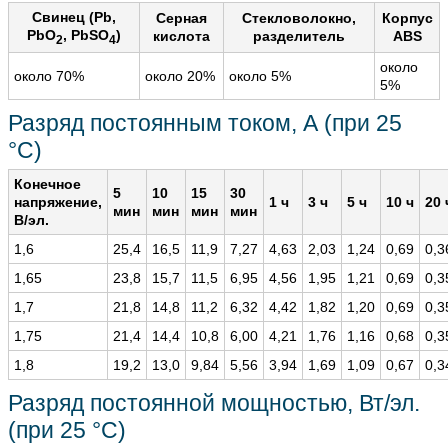
Свинец (Pb,
Серная
Стекловолокно,
Корпус
PbO
, PbSO
)
кислота
разделитель
ABS
2
4
около
около 70%
около 20%
около 5%
5%
Разряд постоянным током, А (при 25
°С)
Конечное
5
10
15
30
напряжение,
1 ч
3 ч
5 ч
10 ч
20 
мин
мин
мин
мин
В/эл.
1,6
25,4
16,5
11,9
7,27
4,63
2,03
1,24
0,69
0,3
1,65
23,8
15,7
11,5
6,95
4,56
1,95
1,21
0,69
0,3
1,7
21,8
14,8
11,2
6,32
4,42
1,82
1,20
0,69
0,3
1,75
21,4
14,4
10,8
6,00
4,21
1,76
1,16
0,68
0,3
1,8
19,2
13,0
9,84
5,56
3,94
1,69
1,09
0,67
0,3
Разряд постоянной мощностью, Вт/эл.
(при 25 °С)