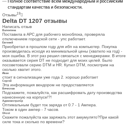
Полное соответствие всем международным и российским
стандартам качества и безопасности.
19
Отзывы
Delta DT 1207 отзывы
Написать отзыв
Валентина
Поставила в АРС для рабочего моноблока, проверяла
отключением городской сети - упс работает.
Евгений
Приобретал в прошлом году для ибп на компьютер. Покупка
производилась исходя из минимальной цены (хватило на год) -
моя ошибка. В этот раз решил связаться с менеджерами. В итоге
оказывается серия DT не подходит для моих целей. Было
посоветовали серию DTM и HR. Купил DTM, посмотрим на
сколько хватит этого.
Иван
стоит в сигнализации уже года 2. хорошо работает
Сергей
Эта информация вендором не предоставляется
Вячеслав
Подскажите, пожалуйста, как расшифровать дату производства
нанесенную на корпусе!?!
Администратор
Оптимальным будет ток заряда от 0.7 - 1 Ампера.
Током в один ампер - 7 часов.
Ghost
Скажите пожалуйста как заряжать этот аккумулято?При какой
силе тока и сколько по времени?