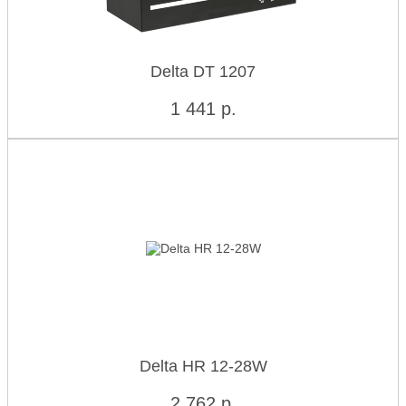
Delta DT 1207
1 441
р.
Delta HR 12-28W
2 762
р.