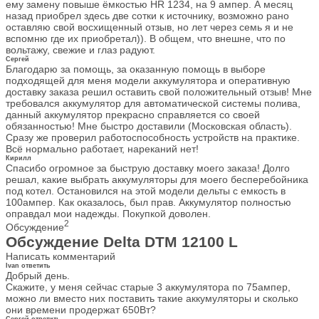
ему замену повыше ёмкостью HR 1234, на 9 ампер. А месяц
назад приобрел здесь две сотки к источнику, возможно рано
оставляю свой восхищенный отзыв, но лет через семь я и не
вспомню где их приобретал)). В общем, что внешне, что по
вольтажу, свежие и глаз радуют.
Сергей
Благодарю за помощь, за оказанную помощь в выборе
подходящей для меня модели аккумулятора и оперативную
доставку заказа решил оставить свой положительный отзыв! Мне
требовался аккумулятор для автоматической системы полива,
данный аккумулятор прекрасно справляется со своей
обязанностью! Мне быстро доставили (Московская область).
Сразу же проверил работоспособность устройств на практике.
Всё нормально работает, нареканий нет!
Кирилл
Спасибо огромное за быструю доставку моего заказа! Долго
решал, какие выбрать аккумуляторы для моего бесперебойника
под котел. Остановился на этой модели дельты с емкость в
100ампер. Как оказалось, был прав. Аккумулятор полностью
оправдал мои надежды. Покупкой доволен.
2
Обсуждение
Обсуждение Delta DTM 12100 L
Написать комментарий
Ivan
ответить
Добрый день.
Скажите, у меня сейчас старые 3 аккумулятора по 75ампер,
можно ли вместо них поставить такие аккумуляторы и сколько
они времени продержат 650Вт?