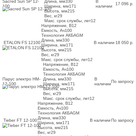
Sacred Sun SP 12-
Длина, мм
330
В
17 096
р.
100
Ширина, мм
171
наличии
Высота, мм
215
Вес, кг
29
Макс. срок службы, лет
12
Напряжение, В
12
Емкость, Ач
100
Технология АКБ
AGM
Длина, мм
330
ETALON FS 12100
В наличии
18 050
р.
Ширина, мм
171
Высота, мм
215
Вес, кг
29
Макс. срок службы, лет
12
Напряжение, В
12
Емкость, Ач
100
Технология АКБ
AGM
Парус электро HM-
Длина, мм
330
В
По запросу
12-100
Ширина, мм
171
наличии
Высота, мм
215
Вес, кг
29
Макс. срок службы, лет
12
Напряжение, В
12
Емкость, Ач
100
Технология АКБ
AGM
Длина, мм
330
Tieber FT 12-100
В наличии
По запросу
Ширина, мм
171
Высота, мм
215
Вес, кг
29