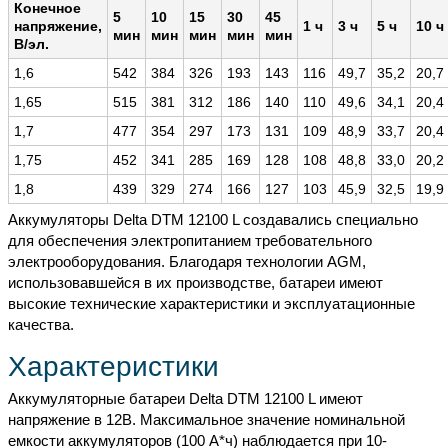
Конечное
5
10
15
30
45
напряжение,
1 ч
3 ч
5 ч
10 ч
мин
мин
мин
мин
мин
В/эл.
1,6
542
384
326
193
143
116
49,7
35,2
20,7
1,65
515
381
312
186
140
110
49,6
34,1
20,4
1,7
477
354
297
173
131
109
48,9
33,7
20,4
1,75
452
341
285
169
128
108
48,8
33,0
20,2
1,8
439
329
274
166
127
103
45,9
32,5
19,9
Аккумуляторы Delta DTM 12100 L создавались специально
для обеспечения электропитанием требовательного
электрооборудования. Благодаря технологии AGM,
использовавшейся в их производстве, батареи имеют
высокие технические характеристики и эксплуатационные
качества.
Характеристики
Аккумуляторные батареи Delta DTM 12100 L имеют
напряжение в 12В. Максимальное значение номинальной
емкости аккумуляторов (100 А*ч) наблюдается при 10-