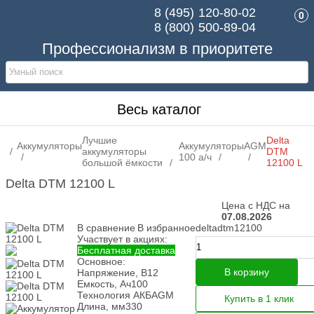
8 (495)
120-80-02
0
8 (800)
500-89-04
Профессионализм в приоритете
Весь каталог
Лучшие
Delta
Аккумуляторы
Аккумуляторы
AGM
аккумуляторы
DTM
100 а/ч
большой ёмкости
12100 L
Delta DTM 12100 L
Цена с НДС на
07.08.2026
В сравнение
В избранное
deltadtm12100
Участвует в акциях:
Бесплатная доставка
Основное:
В корзину
Напряжение, В
12
Емкость, Ач
100
Технология АКБ
AGM
Купить в 1 клик
Длина, мм
330