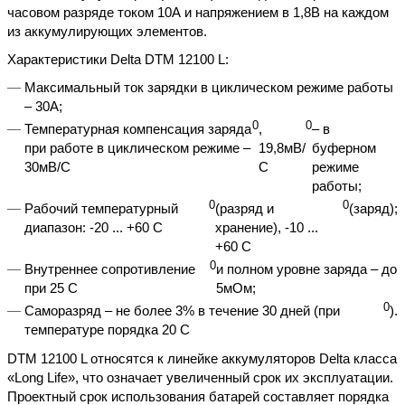
часовом разряде током 10А и напряжением в 1,8В на каждом
из аккумулирующих элементов.
Характеристики Delta DTM 12100 L:
Максимальный ток зарядки в циклическом режиме работы
– 30А;
0
0
Температурная компенсация заряда
,
– в
при работе в циклическом режиме –
19,8мВ/
буферном
30мВ/С
С
режиме
работы;
0
0
Рабочий температурный
(разряд и
(заряд);
диапазон: -20 ... +60 С
хранение), -10 ...
+60 С
0
Внутреннее сопротивление
и полном уровне заряда – до
при 25 С
5мОм;
0
Саморазряд – не более 3% в течение 30 дней (при
).
температуре порядка 20 С
DTM 12100 L относятся к линейке аккумуляторов Delta класса
«Long Life», что означает увеличенный срок их эксплуатации.
Проектный срок использования батарей составляет порядка