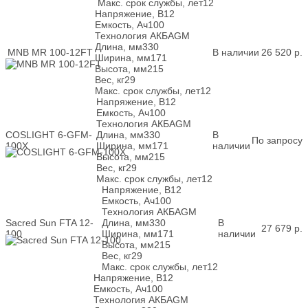
Макс. срок службы, лет
12
Напряжение, В
12
Емкость, Ач
100
Технология АКБ
AGM
Длина, мм
330
MNB MR 100-12FT
В наличии
26 520
р.
Ширина, мм
171
Высота, мм
215
Вес, кг
29
Макс. срок службы, лет
12
Напряжение, В
12
Емкость, Ач
100
Технология АКБ
AGM
COSLIGHT 6-GFM-
Длина, мм
330
В
По запросу
100X
Ширина, мм
171
наличии
Высота, мм
215
Вес, кг
29
Макс. срок службы, лет
12
Напряжение, В
12
Емкость, Ач
100
Технология АКБ
AGM
Sacred Sun FTA 12-
Длина, мм
330
В
27 679
р.
100
Ширина, мм
171
наличии
Высота, мм
215
Вес, кг
29
Макс. срок службы, лет
12
Напряжение, В
12
Емкость, Ач
100
Технология АКБ
AGM