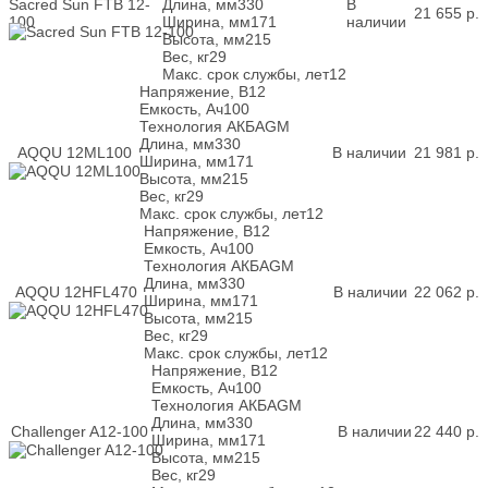
Sacred Sun FTB 12-
Длина, мм
330
В
21 655
р.
100
Ширина, мм
171
наличии
Высота, мм
215
Вес, кг
29
Макс. срок службы, лет
12
Напряжение, В
12
Емкость, Ач
100
Технология АКБ
AGM
Длина, мм
330
AQQU 12ML100
В наличии
21 981
р.
Ширина, мм
171
Высота, мм
215
Вес, кг
29
Макс. срок службы, лет
12
Напряжение, В
12
Емкость, Ач
100
Технология АКБ
AGM
Длина, мм
330
AQQU 12HFL470
В наличии
22 062
р.
Ширина, мм
171
Высота, мм
215
Вес, кг
29
Макс. срок службы, лет
12
Напряжение, В
12
Емкость, Ач
100
Технология АКБ
AGM
Длина, мм
330
Challenger A12-100
В наличии
22 440
р.
Ширина, мм
171
Высота, мм
215
Вес, кг
29