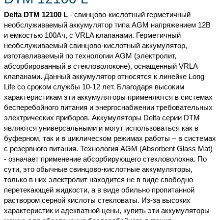
Delta DTM 12100 L
- свинцово-кислотный герметичный
необслуживаемый аккумулятор типа AGM напряжением 12В
и емкостью 100Ач, c VRLA клапанами. Герметичный
необслуживаемый свинцово-кислотный аккумулятор,
изготавливаемый по технологии AGM (электролит,
абсорбированный в стекловолоконе), оснащенный VRLA
клапанами. Данный аккумулятор относятся к линейке Long
Life со сроком службы 10-12 лет. Благодаря высоким
характеристикам эти аккумуляторы применяются в системах
бесперебойного питания и энергоснабжении требовательных
электрических приборов. Аккумуляторы Delta серии DTM
являются универсальными и могут использоваться как в
буферном, так и в циклическом режимах работы − в системах
с резервного питания. Технология AGM (Absorbent Glass Mat)
- означает применение абсорбирующего стекловолокна. По
сути, это обычные свинцово-кислотные аккумуляторы,
только в них электролит находится не в виде свободно
перетекающей жидкости, а в виде обильно пропитанной
раствором серной кислоты стекловаты. Из-за высоких
характеристик и адекватной цены, купить эти аккумуляторы