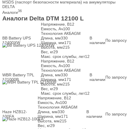
MSDS (паспорт безопасности материала) на аккумуляторы
DELTA
36
Аналоги
Аналоги Delta DTM 12100 L
Напряжение, В
12
Емкость, Ач
100
Технология АКБ
AGM
BB Battery UPS
Длина, мм
330
В
По запросу
12400XW
Ширина, мм
171
наличии
Высота, мм
215
Вес, кг
29
Макс. срок службы, лет
12
Напряжение, В
12
Емкость, Ач
100
Технология АКБ
AGM
WBR Battery TPL
Длина, мм
330
В
По запросу
121000B
Ширина, мм
171
наличии
Высота, мм
215
Вес, кг
29
Макс. срок службы, лет
12
Напряжение, В
12
Емкость, Ач
100
Технология АКБ
AGM
Haze HZB12-
Длина, мм
330
В
По запросу
100FA
Ширина, мм
171
наличии
Высота, мм
215
Вес, кг
29