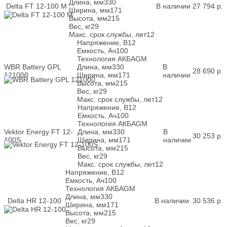
Длина, мм
330
Delta FT 12-100 M
В наличии
27 794
р.
Ширина, мм
171
Высота, мм
215
Вес, кг
29
Макс. срок службы, лет
12
Напряжение, В
12
Емкость, Ач
100
Технология АКБ
AGM
WBR Battery GPL
Длина, мм
330
В
28 690
р.
121000
Ширина, мм
171
наличии
Высота, мм
215
Вес, кг
29
Макс. срок службы, лет
12
Напряжение, В
12
Емкость, Ач
100
Технология АКБ
AGM
Vektor Energy FT 12-
Длина, мм
330
В
30 253
р.
100S
Ширина, мм
171
наличии
Высота, мм
215
Вес, кг
29
Макс. срок службы, лет
12
Напряжение, В
12
Емкость, Ач
100
Технология АКБ
AGM
Длина, мм
330
Delta HR 12-100
В наличии
30 536
р.
Ширина, мм
171
Высота, мм
215
Вес, кг
29