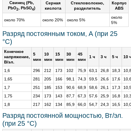
Свинец (Pb,
Серная
Стекловолокно,
Корпус
PbO
, PbSO
)
кислота
разделитель
ABS
2
4
около
около 70%
около 20%
около 5%
5%
Разряд постоянным током, А (при 25
°С)
Конечное
5
10
15
30
45
напряжение,
1 ч
3 ч
5 ч
10 
мин
мин
мин
мин
мин
В/эл.
1,6
296
212
173
102
75,9
63,1
26,8
18,3
10,
1,65
281
205
166
98,1
74,3
59,5
26,6
17,6
10,
1,7
251
185
153
90,6
68,9
58,6
26,1
17,3
10,
1,75
234
173
143
87,7
67,3
57,6
25,9
16,8
10,
1,8
217
162
134
85,9
66,0
54,7
24,3
16,5
10,
Разряд постоянной мощностью, Вт/эл.
(при 25 °С)