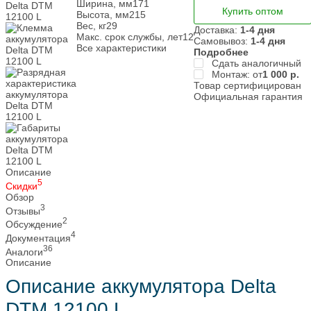
Ширина, мм
171
Купить оптом
Высота, мм
215
Вес, кг
29
Доставка:
1-4 дня
Макс. срок службы, лет
12
Самовывоз:
1-4 дня
Все характеристики
Подробнее
Сдать аналогичный
Монтаж: от
1 000
р.
Товар сертифицирован
Официальная гарантия
Описание
5
Скидки
Обзор
3
Отзывы
2
Обсуждение
4
Документация
36
Аналоги
Описание
Описание аккумулятора Delta
DTM 12100 L