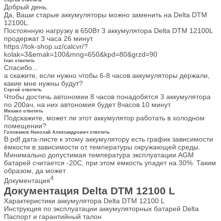
Сергей
ответить
Добрый день.
Да, Ваши старые аккумуляторы можно заменить на Delta DTM
12100L.
Постоянную нагрузку в 650Вт 3 аккумулятора Delta DTM 12100L
продержат 3 часа 26 минут.
https://tok-shop.uz/calcvr/?
kolak=3&emak=100&mng=650&kpd=80&grzd=90
Ivan
ответить
Спасибо...
а скажите, если нужно чтобы 6-8 часов аккумуляторы держали,
какие мне нужны будут?
Сергей
ответить
Чтобы достичь автономии 8 часов понадобятся 3 аккумулятора
по 200ач, на них автономия будет 8часов 10 минут.
Михаил
ответить
Подскажите, может ли этот аккумулятор работать в холодном
помещении?
Голованов Николай Александрович
ответить
В pdf дата-листе к этому аккумулятору есть график зависимости
ёмкости в зависимости от температуры окружающей среды.
Минимально допустимая температура эксплуатации AGM
батарей считается -20С, при этом емкость упадет на 30%. Таким
образом, да может
4
Документация
Документация Delta DTM 12100 L
Характеристики аккумулятора Delta DTM 12100 L
Инструкция по эксплуатации аккумуляторных батарей Delta
Паспорт и гарантийный талон