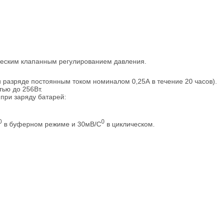
ческим клапанным регулированием давления.
разряде постоянным током номиналом 0,25А в течение 20 часов).
ью до 256Вт.
при заряду батарей:
0
0
в буферном режиме и 30мВ/С
в циклическом.