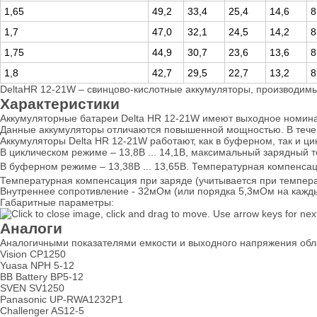
1,65
49,2
33,4
25,4
14,6
8
1,7
47,0
32,1
24,5
14,2
8
1,75
44,9
30,7
23,6
13,6
8
1,8
42,7
29,5
22,7
13,2
8
DeltaHR 12-21W – свинцово-кислотные аккумуляторы, производимы
Характеристики
Аккумуляторные батареи Delta HR 12-21W имеют выходное номинал
Данные аккумуляторы отличаются повышенной мощностью. В течен
Аккумуляторы Delta HR 12-21W работают, как в буферном, так и 
В циклическом режиме – 13,8В ... 14,1В, максимальный зарядный то
В буферном режиме – 13,38В ... 13,65В. Температурная компенса
Температурная компенсация при заряде (учитывается при темпер
Внутреннее сопротивление - 32мОм (или порядка 5,3мОм на кажды
Габаритные параметры:
Аналоги
Аналогичными показателями емкости и выходного напряжения об
Vision CP1250
Yuasa NPH 5-12
BB Battery BP5-12
SVEN SV1250
Panasonic UP-RWA1232P1
Challenger AS12-5