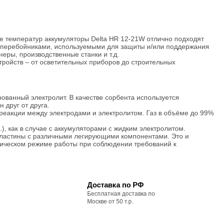
е температур аккумуляторы Delta HR 12-21W отлично подходят
есперебойниками, используемыми для защиты и/или поддержания
еры, производственные станки и т.д.
тройств – от осветительных приборов до строительных
ованный электролит. В качестве сорбента используется
друг от друга.
реакции между электродами и электролитом. Газ в объёме до 99%
, как в случае с аккумуляторами с жидким электролитом.
пластины с различными легирующими компонентами. Это и
лическом режиме работы при соблюдении требований к
Доставка по РФ
Бесплатная доставка по
Москве от 50 т.р.