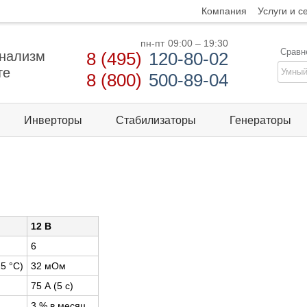
Компания
Услуги и с
пн-пт
09:00 – 19:30
Сравн
нализм
8 (495)
120-80-02
те
8 (800)
500-89-04
Инверторы
Стабилизаторы
Генераторы
12 B
6
5 °С)
32 мОм
75 А (5 с)
3 % в месяц