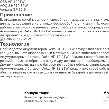
CSB HR 1221W
AQQU HP12-30W
Ventura GP 12-5
Применение
Благодаря высокой мощности, способности выдерживать значител
для использования в источниках бесперебойного питания. Их мо
работы в автономном режиме такого требовательного оборудования
Аккумуляторы Delta HR 12-21W можно также использовать в качест
инструментов, медицинского оборудования.
Технология
Производство аккумуляторов Delta HR 12-21W осуществляется по 
специальный стекловолоконный материал. Он же является сепарат
Аккумуляторные батареи Delta HR 12-21W обладают способностью 
рекомбинируется обратно в воду и другие жидкости, необходимые
Другими словами, данные батареи не требуют обслуживания (доливе
Аккумуляторные батареи Delta HR 12-21W также имеют своё собс
обеспечивает высокую выходную мощность батарей и длительный с
эксплуатации).
Консультации
Мо
Квалифицированно подберем
Про
оптимальное решение
и о