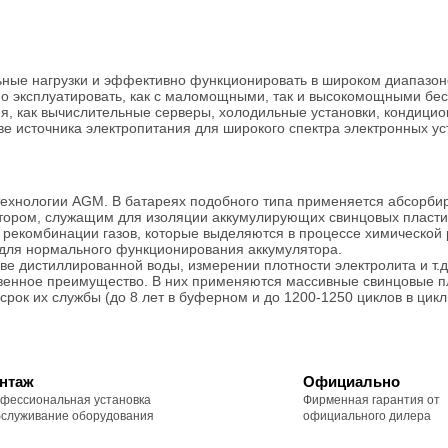
ьные нагрузки и эффективно функционировать в широком диапазон
жно эксплуатировать, как с маломощными, так и высокомощными б
, как вычислительные серверы, холодильные установки, кондицион
ве источника электропитания для широкого спектра электронных ус
технологии AGM. В батареях подобного типа применяется абсорбир
ором, служащим для изоляции аккумулирующих свинцовых пластин 
рекомбинации газов, которые выделяются в процессе химической 
 для нормального функционирования аккумулятора.
 дистиллированной воды, измерении плотности электролита и т.д.)
твенное преимущество. В них применяются массивные свинцовые 
рок их службы (до 8 лет в буферном и до 1200-1250 циклов в цик
нтаж
Официально
фессиональная установка
Фирменная гарантия от
бслуживание оборудования
официального дилера