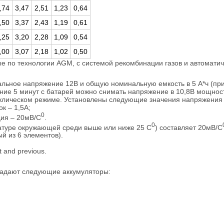
,74
3,47
2,51
1,23
0,64
,50
3,37
2,43
1,19
0,61
,25
3,20
2,28
1,09
0,54
,00
3,07
2,18
1,02
0,50
е по технологии AGM, с системой рекомбинации газов и автомати
ьное напряжение 12В и общую номинальную емкость в 5 А*ч (при 
ие 5 минут с батарей можно снимать напряжение в 10,8В мощност
циклическом режиме. Установлены следующие значения напряжения 
к – 1,5А;
0
ция – 20мВ/С
.
0
атуре окружающей среди выше или ниже 25 С
) составляет 20мВ/С
й из 6 элементов).
ладают следующие аккумуляторы: