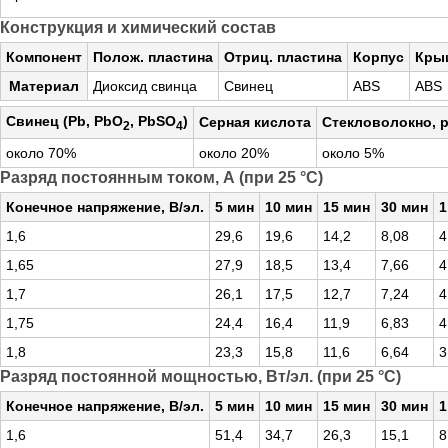
Конструкция и химический состав
Компонент
Полож. пластина
Отриц. пластина
Корпус
Кры
Материал
Диоксид свинца
Свинец
ABS
ABS
Свинец (Pb, PbO
, PbSO
)
Серная кислота
Стекловолокно, 
2
4
около 70%
около 20%
около 5%
Разряд постоянным током, А (при 25 °С)
Конечное напряжение, В/эл.
5 мин
10 мин
15 мин
30 мин
1
1,6
29,6
19,6
14,2
8,08
4
1,65
27,9
18,5
13,4
7,66
4
1,7
26,1
17,5
12,7
7,24
4
1,75
24,4
16,4
11,9
6,83
4
1,8
23,3
15,8
11,6
6,64
3
Разряд постоянной мощностью, Вт/эл. (при 25 °С)
Конечное напряжение, В/эл.
5 мин
10 мин
15 мин
30 мин
1
1,6
51,4
34,7
26,3
15,1
8