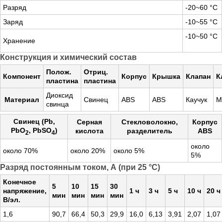
Разряд
-20~60 °С
Заряд
-10~55 °С
-10~50 °С
Хранение
Конструкция и химический состав
Полож.
Отриц.
Компонент
Корпус
Крышка
Клапан
К
пластина
пластина
Диоксид
Материал
Свинец
ABS
ABS
Каучук
М
свинца
Свинец (Pb,
Серная
Стекловолокно,
Корпус
PbO
, PbSO
)
кислота
разделитель
ABS
2
4
около
около 70%
около 20%
около 5%
5%
Разряд постоянным током, А (при 25 °С)
Конечное
5
10
15
30
напряжение,
1 ч
3 ч
5 ч
10 ч
20 ч
мин
мин
мин
мин
В/эл.
1,6
90,7
66,4
50,3
29,9
16,0
6,13
3,91
2,07
1,07