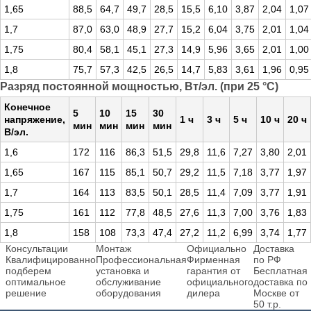
1,65
88,5
64,7
49,7
28,5
15,5
6,10
3,87
2,04
1,07
1,7
87,0
63,0
48,9
27,7
15,2
6,04
3,75
2,01
1,04
1,75
80,4
58,1
45,1
27,3
14,9
5,96
3,65
2,01
1,00
1,8
75,7
57,3
42,5
26,5
14,7
5,83
3,61
1,96
0,95
Разряд постоянной мощностью, Вт/эл. (при 25 °С)
Конечное
5
10
15
30
напряжение,
1 ч
3 ч
5 ч
10 ч
20 ч
мин
мин
мин
мин
В/эл.
1,6
172
116
86,3
51,5
29,8
11,6
7,27
3,80
2,01
1,65
167
115
85,1
50,7
29,2
11,5
7,18
3,77
1,97
1,7
164
113
83,5
50,1
28,5
11,4
7,09
3,77
1,91
1,75
161
112
77,8
48,5
27,6
11,3
7,00
3,76
1,83
1,8
158
108
73,3
47,4
27,2
11,2
6,99
3,74
1,77
Консультации
Монтаж
Официально
Доставка
Квалифицированно
Профессиональная
Фирменная
по РФ
подберем
установка и
гарантия от
Бесплатная
оптимальное
обслуживание
официального
доставка по
решение
оборудования
дилера
Москве от
50 т.р.