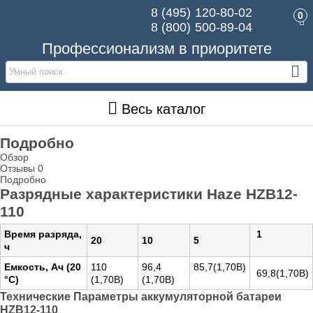
8 (495)
120-80-02
0
8 (800)
500-89-04
Профессионализм в приоритете
Весь каталог
Подробно
Обзор
Отзывы
0
Подробно
Разрядные характеристики Haze HZB12-
110
Время разряда,
1
20
10
5
ч
Емкость, Ач (20
110
96,4
85,7(1,70В)
69,8(1,70В)
°С)
(1,70В)
(1,70В)
Технические Параметры аккумуляторной батареи
HZB12-110