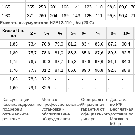
1,65
355
253
201
166
141
123
110
98,6
89,6
70
1,60
371
260
204
169
143
125
111
99,5
90,4
71
Емкость аккумулятора HZB12-110 , Ач (20 С)
Конеч.U,в/
2 ч
3ч
4ч
5ч
6ч
7ч
8ч
10ч
эл
1,85
73,4
76,8
79,0
81,2
83,4
85,6
87,2
90,4
1,80
75,7
78,6
81,0
83,3
85,6
87,6
89,3
92,5
1,75
76,7
80,0
82,7
85,2
87,6
89,6
91,1
94,3
1,70
77,7
81,2
84,2
86,6
89,0
90,8
92,5
95,8
1,65
78,5
82,2
-
-
-
-
-
-
1,60
79,1
82,9
-
-
-
-
-
-
Консультации
Монтаж
Официально
Доставка
Квалифицированно
Профессиональная
Фирменная
по РФ
подберем
установка и
гарантия от
Бесплатная
оптимальное
обслуживание
официального
доставка по
решение
оборудования
дилера
Москве от
50 т.р.