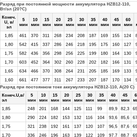
Разряд при постоянной мощности аккумулятора HZB12-110,
Вт/эл (20?С)
Конеч.
5
10
15
20
25
30
35
40
45
60
U, в/
мин
мин
мин
мин
мин
мин
мин
мин
мин
мин
эл
1,85
461
370
311
268
234
208
187
169
155
124
1,80
542
415
337
286
246
218
195
175
160
127
1,75
582
436
356
298
256
225
199
180
164
130
1,70
603
452
364
302
260
228
202
182
166
131
1,65
634
466
370
308
264
231
205
185
169
133
1,60
661
477
377
311
267
233
207
187
170
134
Разряд при постоянном токе аккумулятора HZB12-110, А(20 С)
Конеч.U,в/
5
10
15
20
25
30
35
40
45
6
эл
мин
мин
мин
мин
мин
мин
мин
мин
мин
м
1,85
248
201
168
144
125
111
99
89,9
82,3
65
1,80
290
224
182
153
132
116
104
93,6
85,6
67
1,75
321
238
192
161
137
120
107
96,5
87,6
69
1,70
336
246
196
163
139
122
109
97,7
88,7
69