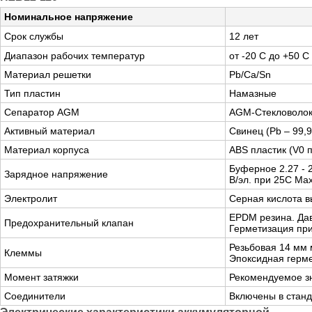
Номинальное напряжение
Срок службы
12 лет
Диапазон рабочих температур
от -20 C до +50 C
Материал решетки
Pb/Ca/Sn
Тип пластин
Намазные
Сепаратор AGM
AGM-Cтекловоло
Активный материал
Свинец (Pb – 99,
Материал корпуса
ABS пластик (V0 п
Буферное 2.27 - 
Зарядное напряжение
В/эл. при 25C Max
Электролит
Серная кислота в
EPDM резина. Дав
Предохранительный клапан
Герметизация при
Резьбовая 14 мм 
Клеммы
Эпоксидная герме
Момент затяжки
Рекомендуемое зн
Соединители
Включены в станд