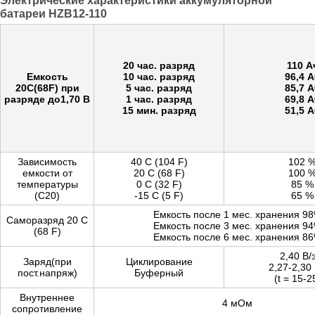
Электрические характеристики аккумуляторной
батареи HZB12-110
20 час. разряд
110 А
Емкость
10 час. разряд
96,4 А
20С(68F) при
5 час. разряд
85,7 А
разряде до1,70 В
1 час. разряд
69,8 А
15 мин. разряд
51,5 А
Зависимость
40 С (104 F)
102 
емкости от
20 C (68 F)
100 
температуры
0 C (32 F)
85 %
(С20)
-15 C (5 F)
65 %
Емкость после 1 мес. хранения 9
Саморазряд 20 С
Емкость после 3 мес. хранения 9
(68 F)
Емкость после 6 мес. хранения 8
2,40 В/
Заряд(при
Циклирование
2,27-2,30 
пост.напряж)
Буферный
(t = 15-2
Внутреннее
4 мОм
сопротивление