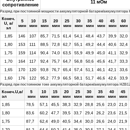
11 мОм
сопротивление
Разряд при постоянной мощности аккумуляторной батареи/аккумулятора H
Конеч.
5
10
15
20
25
30
35
40
45
60
U, в/
мин
мин
мин
мин
мин
мин
мин
мин
мин
мин
эл
1,85
146
107
85,7
71,5
61,4
54,1
48,4
43,7
39,9
32,0
1,80
153
111
88,5
72,8
62,7
55,1
49,2
44,4
40,6
32,4
1,75
159
114
90,4
74,0
63,5
55,9
49,9
45,0
41,1
32,9
1,70
164
117
92,4
75,7
64,7
56,8
50,6
45,6
41,7
33,3
1,65
170
120
93,8
76,7
65,4
57,4
51,1
46,1
42,1
33,6
1,60
176
122
95,2
77,9
66,5
58,1
51,7
46,6
42,6
33,9
Разряд при постоянном токе аккумуляторной батареи/аккумулятора HZB12-
Конеч.U,в/
5
10
15
20
25
30
35
40
45
эл
мин
мин
мин
мин
мин
мин
мин
мин
мин
1,85
78,5
57,1
45,5
38,3
32,9
28,8
25,6
23,0
21,0
1,80
83,6
60,2
47,7
39,5
33,7
29,4
26,2
23,6
21,5
1,75
87,7
62,4
49,0
40,5
34,4
30,0
26,6
24,0
21,9
1,70
91,2
64,4
50,2
41,4
35,0
30,5
27,1
24,4
22,1