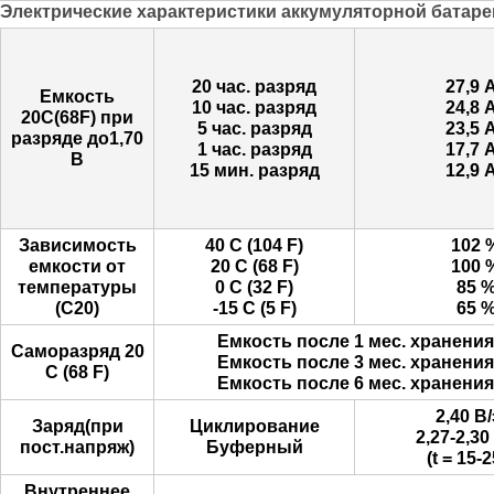
Электрические характеристики аккумуляторной батаре
20 час. разряд
27,9 
Емкость
10 час. разряд
24,8 
20С(68F) при
5 час. разряд
23,5 
разряде до1,70
1 час. разряд
17,7 
В
15 мин. разряд
12,9 
Зависимость
40 С (104 F)
102 
емкости от
20 C (68 F)
100 
температуры
0 C (32 F)
85 
(С20)
-15 C (5 F)
65 
Емкость после 1 мес. хранени
Саморазряд 20
Емкость после 3 мес. хранени
С (68 F)
Емкость после 6 мес. хранени
2,40 В/
Заряд(при
Циклирование
2,27-2,30
пост.напряж)
Буферный
(t = 15-
Внутреннее