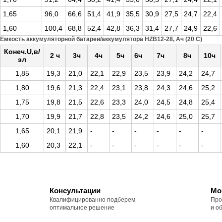
1,65
96,0
66,6
51,4
41,9
35,5
30,9
27,5
24,7
22,4
1,60
100,4
68,8
52,4
42,8
36,3
31,4
27,7
24,9
22,6
Емкость аккумуляторной батареи/аккумулятора HZB12-28, Ач (20 С)
Конеч.U,в/
2 ч
3ч
4ч
5ч
6ч
7ч
8ч
10ч
эл
1,85
19,3
21,0
22,1
22,9
23,5
23,9
24,2
24,7
1,80
19,6
21,3
22,4
23,1
23,8
24,3
24,6
25,2
1,75
19,8
21,5
22,6
23,3
24,0
24,5
24,8
25,4
1,70
19,9
21,7
22,8
23,5
24,2
24,6
25,0
25,7
1,65
20,1
21,9
-
-
-
-
-
-
1,60
20,3
22,1
-
-
-
-
-
-
Консультации
Мо
Квалифицированно подберем
Про
оптимальное решение
и о