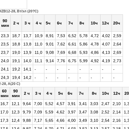
ZB12-28, Вт/эл (20?С)
90
2 ч
3 ч
4 ч
5ч
6ч
7ч
8ч
10ч
12ч
20ч
мин
23,3
18,7
13,7
10,9
8,91
7,53
6,52
5,78
4,72
4,02
2,59
23,5
18,8
13,8
11,0
9,01
7,62
6,61
5,86
4,78
4,07
2,64
23,7
19,0
13,9
11,0
9,08
7,69
6,68
5,93
4,86
4,13
2,69
24,0
19,1
14,0
11,1
9,14
7,76
6,75
5,99
4,92
4,19
2,73
24,1
19,2
14,1
-
-
-
-
-
-
-
-
24,3
19,4
14,2
-
-
-
-
-
-
-
-
28, А(20 С)
60
90
2 ч
3 ч
4 ч
5ч
6ч
7ч
8ч
10ч
12ч
20
мин
мин
16,7
12,1
9,64
7,00
5,52
4,57
3,91
3,41
3,03
2,47
2,10
1,
17,0
12,3
9,79
7,09
5,59
4,62
3,97
3,47
3,08
2,52
2,14
1,
17,3
12,4
9,88
7,17
5,65
4,66
4,00
3,49
3,10
2,54
2,16
1,
17,5
12,6
9,97
7,24
5,70
4,71
4,03
3,52
3,13
2,57
2,18
1,