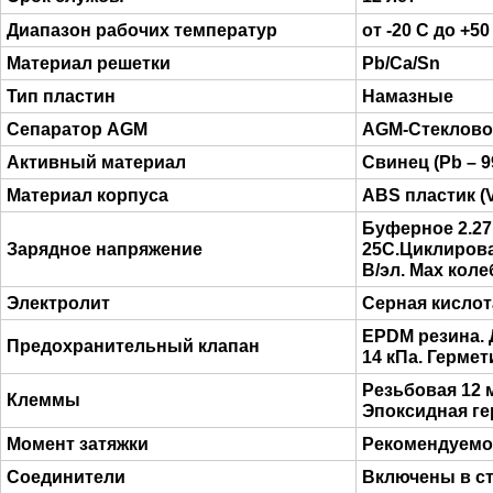
Диапазон рабочих температур
от -20 C до +50
Материал решетки
Pb/Ca/Sn
Тип пластин
Намазные
Сепаратор AGM
AGM-Cтеклово
Активный материал
Свинец (Pb – 9
Материал корпуса
ABS пластик (
Буферное 2.27 
Зарядное напряжение
25C.Циклирован
В/эл. Max коле
Электролит
Серная кислот
EPDM резина. 
Предохранительный клапан
14 кПa. Гермет
Резьбовая 12 
Клеммы
Эпоксидная ге
Момент затяжки
Рекомендуемое
Соединители
Включены в с