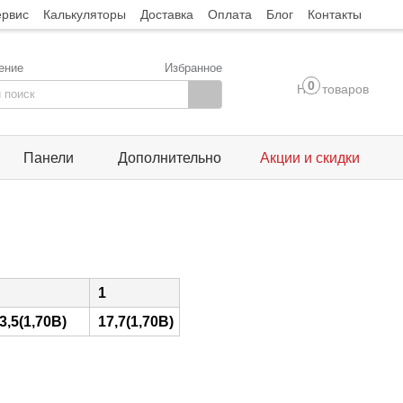
ервис
Калькуляторы
Доставка
Оплата
Блог
Контакты
ение
Избранное
0
Нет товаров
Панели
Дополнительно
Акции и скидки
1
3,5(1,70В)
17,7(1,70В)