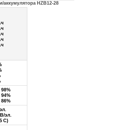
и/аккумулятора HZB12-28
Ач
Ач
Ач
Ач
Ач
%
%
%
%
я 98%
я 94%
я 86%
эл.
 В/эл.
25 С)