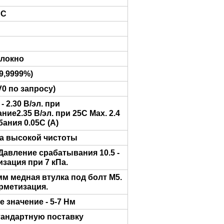
 C
локно
9,9999%)
V0 по запросу)
- 2.30 В/эл. при
ие2.35 В/эл. при 25C Max. 2.4
бания 0.05C (A)
а высокой чистоты
Давление срабатывания 10.5 -
изация при 7 кПa.
мм медная втулка под болт M5.
рметизация.
 значение - 5-7 Нм
тандартную поставку