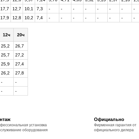
17,7
12,7
10,1
7,3
-
-
-
-
-
-
-
-
17,9
12,8
10,2
7,4
-
-
-
-
-
-
-
-
12ч
20ч
25,2
26,7
25,7
27,2
25,9
27,4
26,2
27,8
-
-
-
-
нтаж
Официально
фессиональная установка
Фирменная гарантия от
бслуживание оборудования
официального дилера