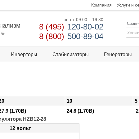
Компания
Услуги и с
пн-пт
09:00 – 19:30
Сравн
нализм
8 (495)
120-80-02
те
8 (800)
500-89-04
Инверторы
Стабилизаторы
Генераторы
20
10
5
27,9 (1,70В)
24,8 (1,70В)
2
мулятора HZB12-28
12 вольт