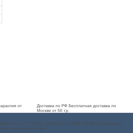
5
арантия от
Доставка по РФ
Бесплатная доставка по
Москве от 50 т.р.
o@tok-shop.ru
+7 (495) 120-80-02
+7 (800) 500-89-04
WhatsApp
ква, Ярославская, 15к3