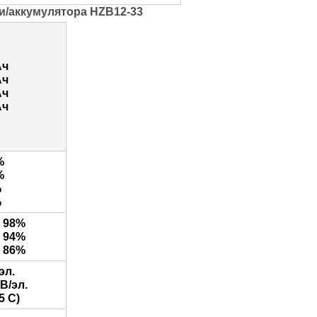
и/аккумулятора HZB12-33
Ач
Ач
Ач
Ач
%
%
%
%
я 98%
я 94%
я 86%
эл.
 В/эл.
25 С)