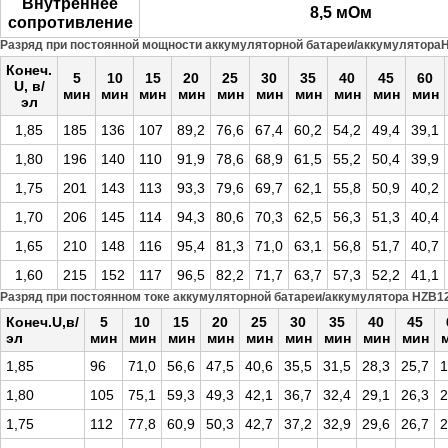
Внутреннее
8,5 мОм
сопротивление
Разряд при постоянной мощности аккумуляторной батареи/аккумулятораHZ
Конеч.
5
10
15
20
25
30
35
40
45
60
U, в/
мин
мин
мин
мин
мин
мин
мин
мин
мин
мин
эл
1,85
185
136
107
89,2
76,6
67,4
60,2
54,2
49,4
39,1
1,80
196
140
110
91,9
78,6
68,9
61,5
55,2
50,4
39,9
1,75
201
143
113
93,3
79,6
69,7
62,1
55,8
50,9
40,2
1,70
206
145
114
94,3
80,6
70,3
62,5
56,3
51,3
40,4
1,65
210
148
116
95,4
81,3
71,0
63,1
56,8
51,7
40,7
1,60
215
152
117
96,5
82,2
71,7
63,7
57,3
52,2
41,1
Разряд при постоянном токе аккумуляторной батареи/аккумулятора HZB12-
Конеч.U,в/
5
10
15
20
25
30
35
40
45
эл
мин
мин
мин
мин
мин
мин
мин
мин
мин
1,85
96
71,0
56,6
47,5
40,6
35,5
31,5
28,3
25,7
1
1,80
105
75,1
59,3
49,3
42,1
36,7
32,4
29,1
26,3
2
1,75
112
77,8
60,9
50,3
42,7
37,2
32,9
29,6
26,7
2