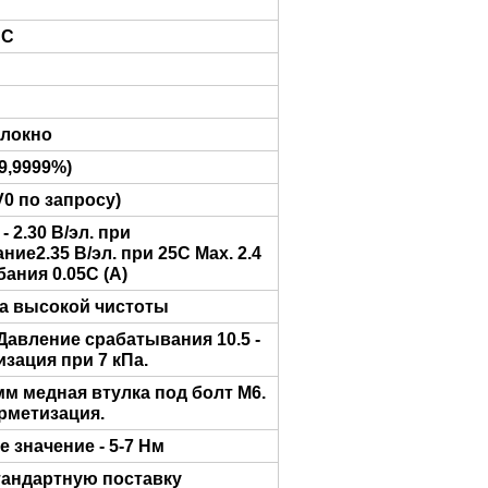
 C
локно
9,9999%)
V0 по запросу)
- 2.30 В/эл. при
ие2.35 В/эл. при 25C Max. 2.4
бания 0.05C (A)
а высокой чистоты
Давление срабатывания 10.5 -
изация при 7 кПa.
мм медная втулка под болт M6.
рметизация.
 значение - 5-7 Нм
тандартную поставку