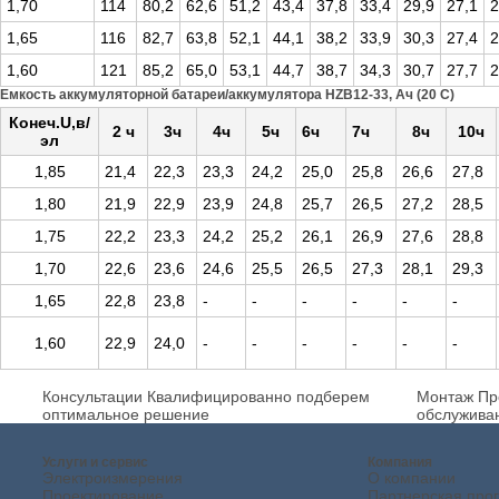
1,70
114
80,2
62,6
51,2
43,4
37,8
33,4
29,9
27,1
2
1,65
116
82,7
63,8
52,1
44,1
38,2
33,9
30,3
27,4
2
1,60
121
85,2
65,0
53,1
44,7
38,7
34,3
30,7
27,7
2
Емкость аккумуляторной батареи/аккумулятора HZB12-33, Ач (20 С)
Конеч.U,в/
2 ч
3ч
4ч
5ч
6ч
7ч
8ч
10ч
эл
1,85
21,4
22,3
23,3
24,2
25,0
25,8
26,6
27,8
1,80
21,9
22,9
23,9
24,8
25,7
26,5
27,2
28,5
1,75
22,2
23,3
24,2
25,2
26,1
26,9
27,6
28,8
1,70
22,6
23,6
24,6
25,5
26,5
27,3
28,1
29,3
1,65
22,8
23,8
-
-
-
-
-
-
1,60
22,9
24,0
-
-
-
-
-
-
Консультации
Квалифицированно подберем
Монтаж
Пр
оптимальное решение
обслужива
Услуги и сервис
Компания
Электроизмерения
О компании
Проектирование
Партнерская про