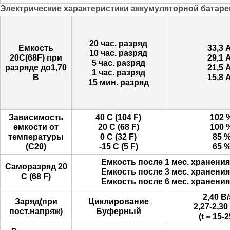
Электрические характеристики аккумуляторной батаре
20 час. разряд
Емкость
33,3 
10 час. разряд
20С(68F) при
29,1 
5 час. разряд
разряде до1,70
21,5 
1 час. разряд
В
15,8 
15 мин. разряд
Зависимость
40 С (104 F)
102 
емкости от
20 C (68 F)
100 
температуры
0 C (32 F)
85 
(С20)
-15 C (5 F)
65 
Емкость после 1 мес. хранени
Саморазряд 20
Емкость после 3 мес. хранени
С (68 F)
Емкость после 6 мес. хранени
2,40 В/
Заряд(при
Циклирование
2,27-2,30
пост.напряж)
Буферный
(t = 15-