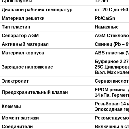
Срок службы
12 лет
Диапазон рабочих температур
от -20 C до +50
Материал решетки
Pb/Ca/Sn
Тип пластин
Намазные
Сепаратор AGM
AGM-Cтеклово
Активный материал
Свинец (Pb – 9
Материал корпуса
ABS пластик (
Буферное 2.27 
Зарядное напряжение
25C.Циклирован
В/эл. Max коле
Электролит
Серная кислот
EPDM резина. 
Предохранительный клапан
14 кПa. Гермет
Резьбовая 14 
Клеммы
Эпоксидная ге
Момент затяжки
Рекомендуемое
Соединители
Включены в с