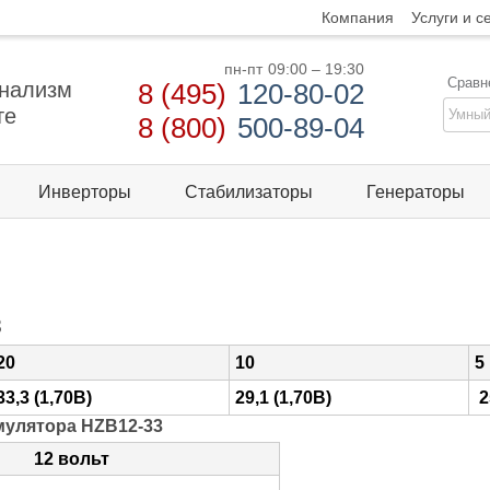
Компания
Услуги и с
пн-пт
09:00 – 19:30
Сравн
нализм
8 (495)
120-80-02
те
8 (800)
500-89-04
Инверторы
Стабилизаторы
Генераторы
3
20
10
5
33,3 (1,70В)
29,1 (1,70В)
2
мулятора HZB12-33
12 вольт