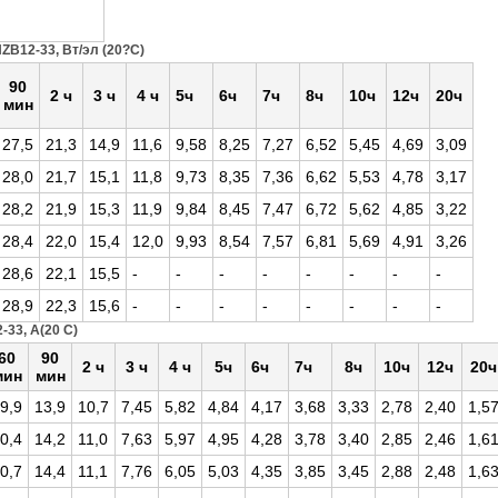
B12-33, Вт/эл (20?С)
90
2 ч
3 ч
4 ч
5ч
6ч
7ч
8ч
10ч
12ч
20ч
мин
27,5
21,3
14,9
11,6
9,58
8,25
7,27
6,52
5,45
4,69
3,09
28,0
21,7
15,1
11,8
9,73
8,35
7,36
6,62
5,53
4,78
3,17
28,2
21,9
15,3
11,9
9,84
8,45
7,47
6,72
5,62
4,85
3,22
28,4
22,0
15,4
12,0
9,93
8,54
7,57
6,81
5,69
4,91
3,26
28,6
22,1
15,5
-
-
-
-
-
-
-
-
28,9
22,3
15,6
-
-
-
-
-
-
-
-
33, А(20 С)
60
90
2 ч
3 ч
4 ч
5ч
6ч
7ч
8ч
10ч
12ч
20ч
мин
мин
9,9
13,9
10,7
7,45
5,82
4,84
4,17
3,68
3,33
2,78
2,40
1,5
0,4
14,2
11,0
7,63
5,97
4,95
4,28
3,78
3,40
2,85
2,46
1,6
0,7
14,4
11,1
7,76
6,05
5,03
4,35
3,85
3,45
2,88
2,48
1,6