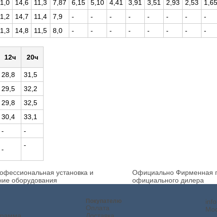
1,0
14,6
11,3
7,87
6,15
5,10
4,41
3,91
3,51
2,93
2,53
1,6
1,2
14,7
11,4
7,9
-
-
-
-
-
-
-
-
1,3
14,8
11,5
8,0
-
-
-
-
-
-
-
-
12ч
20ч
28,8
31,5
29,5
32,2
29,8
32,5
30,4
33,1
-
-
-
-
офессиональная установка и
Официально
Фирменная г
ние оборудования
официального дилера
Покупателю
inf
Оплата
Мос
грамма
Доставка