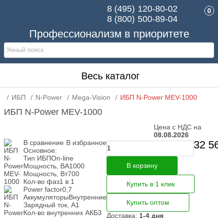
8 (495)
120-80-02
0
8 (800)
500-89-04
Профессионализм в приоритете
Весь каталог
ИБП
N-Power
Mega-Vision
ИБП N-Power MEV-1000
ИБП N-Power MEV-1000
Цена с НДС на
08.08.2026
В сравнение
В избранное
32 5
Основное:
Тип ИБП
On-line
В корзину
Мощность, ВА
1000
Мощность, Вт
700
Кол-во фаз
1 в 1
Купить в 1 клик
Power factor
0,7
Аккумуляторы
Внутренние
Купить оптом
Зарядный ток, А
1
Кол-во внутренних АКБ
3
Доставка:
1-4 дня