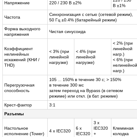
Напряжение
220 / 230 В ±2%
В ±1%
Синхронизация с сетью (сетевой режим),
Частота
50 Гц ±0.4% (батарейный режим)
Форма выходного
Чистая синусоида
напряжения
< 2% (при
Коэффициент
линейной
< 3% (при
< 4% (при
нелинейных
нагр.)
линейной
линейной
искажений (КНИ /
< 6% (при
нагрузке)
нагрузке)
THD)
нелинейно
нагр.)
105 ... 150% в течение 30 с; > 150%
Перегрузочная
в течение 300 мс
способность
затем переход на Bypass (в сетевом
режиме) или откл. (в бат. режиме)
Крест-фактор
3:1
Разъемы
3 x
Настольное
6 x
IEC320
Клеммная
4 x IEC320
исполнение (Tower)
IEC320
+
колодка