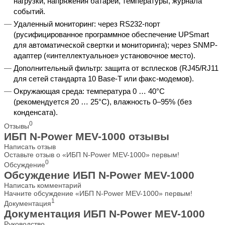
нагрузки, напряжения батарей, температуры, журнала
событий.
Удаленный мониторинг: через RS232-порт
(русифицированное программное обеспечение UPSmart
для автоматической свертки и мониторинга); через SNMP-
адаптер («интеллектуальное» установочное место).
Дополнительный фильтр: защита от всплесков (RJ45/RJ11
для сетей стандарта 10 Base-T или факс-модемов).
Окружающая среда: температура 0 … 40°C
(рекомендуется 20 … 25°C), влажность 0–95% (без
конденсата).
0
Отзывы
ИБП N-Power MEV-1000 отзывы
Написать отзыв
Оставьте отзыв о «ИБП N-Power MEV-1000» первым!
0
Обсуждение
Обсуждение ИБП N-Power MEV-1000
Написать комментарий
Начните обсуждение «ИБП N-Power MEV-1000» первым!
1
Документация
Документация ИБП N-Power MEV-1000
Руководство