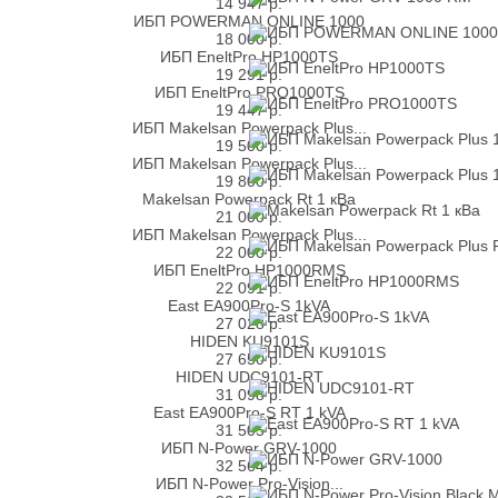
14 947
р.
ИБП POWERMAN ONLINE 1000
18 000
р.
ИБП EneltPro HP1000TS
19 291
р.
ИБП EneltPro PRO1000TS
19 447
р.
ИБП Makelsan Powerpack Plus...
19 500
р.
ИБП Makelsan Powerpack Plus...
19 800
р.
Makelsan Powerpack Rt 1 кВа
21 000
р.
ИБП Makelsan Powerpack Plus...
22 000
р.
ИБП EneltPro HP1000RMS
22 091
р.
East EA900Pro-S 1kVA
27 028
р.
HIDEN KU9101S
27 650
р.
HIDEN UDC9101-RT
31 098
р.
East EA900Pro-S RT 1 kVA
31 505
р.
ИБП N-Power GRV-1000
32 564
р.
ИБП N-Power Pro-Vision...