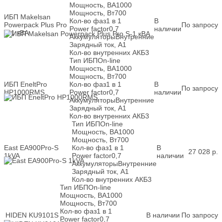
Мощность, ВА
1000
Мощность, Вт
700
ИБП Makelsan
Кол-во фаз
1 в 1
В
Powerpack Plus Pro
По запросу
Power factor
0,7
наличии
S-1 кВА
Аккумуляторы
Внутренние
Зарядный ток, А
1
Кол-во внутренних АКБ
3
Тип ИБП
On-line
Мощность, ВА
1000
Мощность, Вт
700
ИБП EneltPro
Кол-во фаз
1 в 1
В
По запросу
HP1000RMS
Power factor
0,7
наличии
Аккумуляторы
Внутренние
Зарядный ток, А
1
Кол-во внутренних АКБ
3
Тип ИБП
On-line
Мощность, ВА
1000
Мощность, Вт
700
East EA900Pro-S
Кол-во фаз
1 в 1
В
27 028
р.
1kVA
Power factor
0,7
наличии
Аккумуляторы
Внутренние
Зарядный ток, А
1
Кол-во внутренних АКБ
3
Тип ИБП
On-line
Мощность, ВА
1000
Мощность, Вт
700
Кол-во фаз
1 в 1
HIDEN KU9101S
В наличии
По запросу
Power factor
0,7