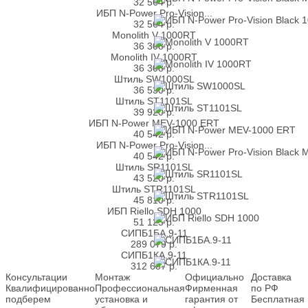
32 564
р.
ИБП N-Power Pro-Vision...
32 564
р.
Monolith V 1000RT
36 308
р.
Monolith IV 1000RT
36 308
р.
Штиль SW1000SL
36 530
р.
Штиль ST1101SL
39 920
р.
ИБП N-Power MEV-1000 ERT
40 542
р.
ИБП N-Power Pro-Vision...
40 542
р.
Штиль SR1101SL
43 520
р.
Штиль STR1101SL
45 810
р.
ИБП Riello SDH 1000
51 125
р.
СИПБ1БА.9-11
289 079
р.
СИПБ1КА.9-11
312 687
р.
Консультации
Монтаж
Официально
Доставка
Квалифицированно
Профессиональная
Фирменная
по РФ
подберем
установка и
гарантия от
Бесплатная