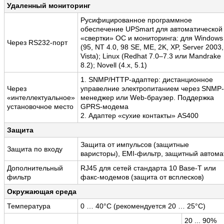
Удаленный мониторинг
Русифицированное программное
обеспечение UPSmart для автоматической
«свертки» ОС и мониторинга: для Windows
Через RS232-порт
(95, NT 4.0, 98 SE, ME, 2K, XP, Server 2003,
Vista); Linux (Redhat 7.0–7.3 или Mandrake
8.2); Novell (4.x, 5.1)
1. SNMP/HTTP-адаптер: дистанционное
Через
управелние электропитанием через SNMP-
«интеллектуальное»
менеджер или Web-браузер. Поддержка
установочное место
GPRS-модема
2. Адаптер «сухие контакты» AS400
Защита
Защита от импульсов (защитные
Защита по входу
варисторы), EMI-фильтр, защитный автома
Дополнительный
RJ45 для сетей стандарта 10 Base-T или
фильтр
факс-модемов (защита от всплесков)
Окружающая среда
Температура
0 … 40°C (рекомендуется 20 … 25°C)
20 ... 90%