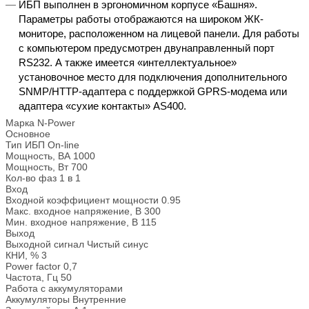
ИБП выполнен в эргономичном корпусе «Башня».
Параметры работы отображаются на широком ЖК-
мониторе, расположенном на лицевой панели. Для работы
с компьютером предусмотрен двунаправленный порт
RS232. А также имеется «интеллектуальное»
установочное место для подключения дополнительного
SNMP/HTTP-адаптера с поддержкой GPRS-модема или
адаптера «сухие контакты» AS400.
Марка
N-Power
Основное
Тип ИБП
On-line
Мощность, ВА
1000
Мощность, Вт
700
Кол-во фаз
1 в 1
Вход
Входной коэффициент мощности
0.95
Макс. входное напряжение, В
300
Мин. входное напряжение, В
115
Выход
Выходной сигнал
Чистый синус
КНИ, %
3
Power factor
0,7
Частота, Гц
50
Работа с аккумуляторами
Аккумуляторы
Внутренние