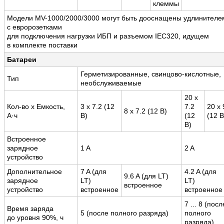
клеммы
Модели MV-1000/2000/3000 могут быть дооснащены удлинителе
с евророзетками
для подключения нагрузки ИБП и разъемом IEC320, идущем
в комплекте поставки
Батареи
Герметизированные, свинцово-кислотные,
Тип
необслуживаемые
20 x
Кол-во x Емкость,
3 x 7.2 (12
7.2
20 x 
8 x 7.2 (12 В)
А·ч
В)
(12
(12 В
В)
Встроенное
зарядное
1 A
2 A
устройство
Дополнительное
7 A (для
4.2 A (для
9.6 A (для LT)
зарядное
LT)
LT)
встроенное
устройство
встроенное
встроенное
7 ... 8 (посл
Время заряда
5 (после полного разряда)
полного
до уровня 90%, ч
разряда)