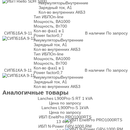
Аккумуляторы
Внутренние
Зарядный ток, А
1
Кол-во внутренних АКБ
3
Тип ИБП
On-line
Мощность, ВА
1000
Мощность, Вт
700
Кол-во фаз
1 в 1
СИПБ1БА.9-11
В наличии
По запросу
Power factor
0,7
Аккумуляторы
Внутренние
Зарядный ток, А
1
Кол-во внутренних АКБ
3
Тип ИБП
On-line
Мощность, ВА
1000
Мощность, Вт
700
Кол-во фаз
1 в 1
СИПБ1КА.9-11
В наличии
По запросу
Power factor
0,7
Аккумуляторы
Внутренние
Зарядный ток, А
1
Кол-во внутренних АКБ
3
Аналогичные товары
Lanches L900Pro-S RT 1 kVA
Цена по запросу
Lanches L900Pro-S 1kVA
Цена по запросу
ИБП EneltPro PRO1000RTS
13 405
р.
ИБП N-Power GRV-1000 RM