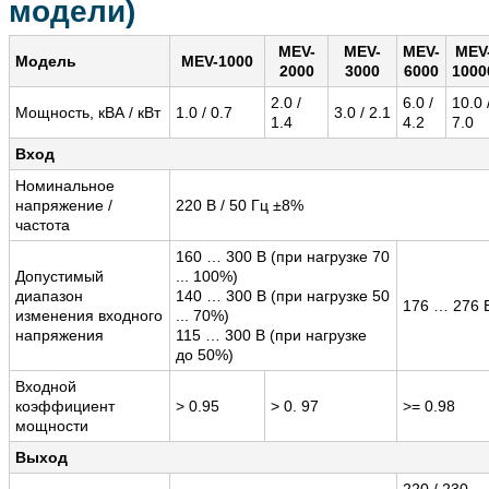
модели)
MEV-
MEV-
MEV-
MEV
Модель
MEV-1000
2000
3000
6000
1000
2.0 /
6.0 /
10.0 
Мощность, кВА / кВт
1.0 / 0.7
3.0 / 2.1
1.4
4.2
7.0
Вход
Номинальное
напряжение /
220 В / 50 Гц ±8%
частота
160 … 300 В (при нагрузке 70
Допустимый
... 100%)
диапазон
140 … 300 В (при нагрузке 50
176 … 276 
изменения входного
... 70%)
напряжения
115 … 300 В (при нагрузке
до 50%)
Входной
коэффициент
> 0.95
> 0. 97
>= 0.98
мощности
Выход
220 / 230