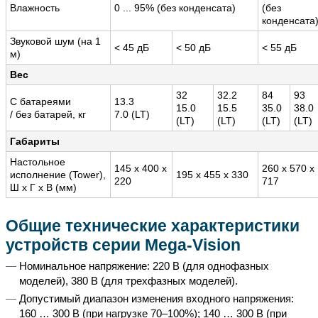
Влажность
0 ... 95% (без конденсата)
(без
конденсата
Звуковой шум (на 1
< 45 дБ
< 50 дБ
< 55 дБ
м)
Вес
32
32.2
84
93
С батареями
13.3
15.0
15.5
35.0
38.0
/ без батарей, кг
7.0 (LT)
(LT)
(LT)
(LT)
(LT)
Габариты
Настольное
145 x 400 x
260 x 570 x
исполнение (Tower),
195 x 455 x 330
220
717
Ш x Г x В (мм)
Общие технические характеристики
устройств серии Mega-Vision
Номинальное напряжение: 220 В (для однофазных
моделей), 380 В (для трехфазных моделей).
Допустимый диапазон изменения входного напряжения:
160 … 300 В (при нагрузке 70–100%); 140 … 300 В (при