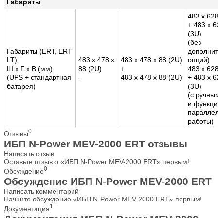
Габариты
483 x 628
+ 483 x 6
(3U)
(без
Габариты (ERT, ERT
дополни
LT),
483 x 478 x
483 x 478 x 88 (2U)
опций)
Ш x Г x В (мм)
88 (2U)
+
483 x 628
(UPS + стандартная
-
483 x 478 x 88 (2U)
+ 483 x 6
батарея)
(3U)
(с ручны
и функци
паралле
работы)
0
Отзывы
ИБП N-Power MEV-2000 ERT отзывы
Написать отзыв
Оставьте отзыв о «ИБП N-Power MEV-2000 ERT» первым!
0
Обсуждение
Обсуждение ИБП N-Power MEV-2000 ERT
Написать комментарий
Начните обсуждение «ИБП N-Power MEV-2000 ERT» первым!
1
Документация