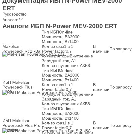
Документация ИБП N-Power MEV-2000
ERT
Руководство
25
Аналоги
Аналоги ИБП N-Power MEV-2000 ERT
Тип ИБП
On-line
Мощность, ВА
2000
Мощность, Вт
1400
Makelsan
Кол-во фаз
1 в 1
В
По запросу
Powerpack Rt 2 кВа
Power factor
0,7
наличии
Аккумуляторы
Внутренние
Зарядный ток, А
1
Кол-во внутренних АКБ
8
Тип ИБП
On-line
Мощность, ВА
2000
Мощность, Вт
1400
ИБП Makelsan
Кол-во фаз
1 в 1
В
Powerpack Plus
По запросу
Power factor
0,7
наличии
2000
Аккумуляторы
Внутренние
Зарядный ток, А
1
Кол-во внутренних АКБ
8
Тип ИБП
On-line
Мощность, ВА
2000
Мощность, Вт
1400
ИБП Makelsan
Кол-во фаз
1 в 1
В
Powerpack Plus Pro
По запросу
Power factor
0,7
наличии
S-2 кВА
Аккумуляторы
Внутренние