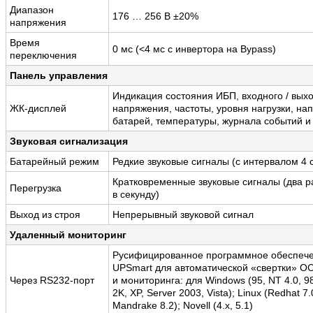
Диапазон
176 … 256 В ±20%
напряжения
Время
0 мс (<4 мс с инвертора на Bypass)
переключения
Панель управления
Индикация состояния ИБП, входного / вых
ЖК-дисплей
напряжения, частоты, уровня нагрузки, на
батарей, температуры, журнала событий и 
Звуковая сигнализация
Батарейный режим
Редкие звуковые сигналы (с интервалом 4 с
Кратковременные звуковые сигналы (два р
Перегрузка
в секунду)
Выход из строя
Непрерывный звуковой сигнал
Удаленный мониторинг
Русифицированное программное обеспеч
UPSmart для автоматической «свертки» О
Через RS232-порт
и мониторинга: для Windows (95, NT 4.0, 9
2K, XP, Server 2003, Vista); Linux (Redhat 7
Mandrake 8.2); Novell (4.x, 5.1)