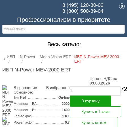
8 (495)
120-80-02
0
8 (800)
500-89-04
Профессионализм в приоритете
Весь каталог
ИБП
N-Power
Mega-Vision ERT
ИБП N-Power MEV-2000
ERT
ИБП N-Power MEV-2000 ERT
Цена с НДС на
09.08.2026
В сравнение
В избранное
72
Основное:
Тип ИБП
On-line
В корзину
Мощность, ВА
2000
Мощность, Вт
1400
Купить в 1 клик
Кол-во фаз
1 в 1
Купить оптом
Power factor
0,7