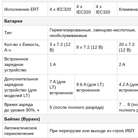
4 x
4 x
Исполнение ERT
4 x IEC320
Клеммная
IEC320
IEC320
Батареи
Герметизированные, свинцово-кислотные,
Тип
необслуживаемые
Кол-во x Емкость,
3 x 7.2 (12
20 x 7.2
8 x 7.2 (12 В)
А·ч
В)
(12 В)
Встроенное
зарядное
1 A
2 A
устройство
Дополнительное
7 A (для
зарядное
9.6 A (для LT)
4.2 A (дл
LT)
устройство (для
встроенное
встроенн
встроенное
моделей LT)
Время заряда
7 ... 8 (п
5 (после полного разряда)
до уровня 90%, ч
полного 
Байпас (Bypass)
Автоматическое
При перегрузке или выходе из строя ИБП
переключение