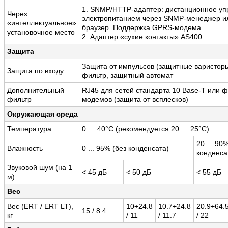
1. SNMP/HTTP-адаптер: дистанционное уп
Через
электропитанием через SNMP-менеджер и
«интеллектуальное»
браузер. Поддержка GPRS-модема
установочное место
2. Адаптер «сухие контакты» AS400
Защита
Защита от импульсов (защитные варисторы
Защита по входу
фильтр, защитный автомат
Дополнительный
RJ45 для сетей стандарта 10 Base-T или ф
фильтр
модемов (защита от всплесков)
Окружающая среда
Температура
0 … 40°C (рекомендуется 20 … 25°C)
20 ... 90
Влажность
0 ... 95% (без конденсата)
конденса
Звуковой шум (на 1
< 45 дБ
< 50 дБ
< 55 дБ
м)
Вес
Вес (ERT / ERT LT),
10+24.8
10.7+24.8
20.9+64.
15 / 8.4
кг
/ 11
/ 11.7
/ 22