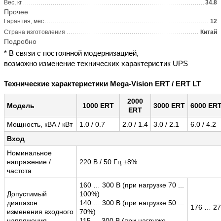
Вес, кг
34.8
Прочее
Гарантия, мес
12
Страна изготовления
Китай
Подробно
* В связи с постоянной модернизацией,
возможно изменение технических характеристик UPS
Технические характеристики Mega-Vision ERT / ERT LT
2000
Модель
1000 ERT
3000 ERT
6000 ER
ERT
Мощность, кВА / кВт
1.0 / 0.7
2.0 / 1.4
3.0 / 2.1
6.0 / 4.2
Вход
Номинальное
напряжение /
220 В / 50 Гц ±8%
частота
160 … 300 В (при нагрузке 70 ...
Допустимый
100%)
диапазон
140 … 300 В (при нагрузке 50 ...
176 … 27
изменения входного
70%)
напряжения
115 … 300 В (при нагрузке