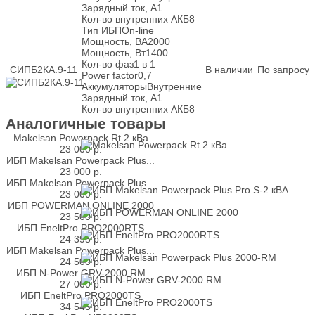
Зарядный ток, А
1
Кол-во внутренних АКБ
8
Тип ИБП
On-line
Мощность, ВА
2000
Мощность, Вт
1400
Кол-во фаз
1 в 1
СИПБ2КА.9-11
В наличии
По запросу
Power factor
0,7
Аккумуляторы
Внутренние
Зарядный ток, А
1
Кол-во внутренних АКБ
8
Аналогичные товары
Makelsan Powerpack Rt 2 кВа
23 000
р.
ИБП Makelsan Powerpack Plus...
23 000
р.
ИБП Makelsan Powerpack Plus...
23 000
р.
ИБП POWERMAN ONLINE 2000
23 500
р.
ИБП EneltPro PRO2000RTS
24 395
р.
ИБП Makelsan Powerpack Plus...
24 500
р.
ИБП N-Power GRV-2000 RM
27 000
р.
ИБП EneltPro PRO2000TS
34 545
р.