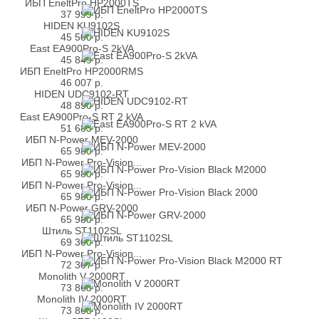
ИБП EneltPro HP2000TS
37 999
р.
HIDEN KU9102S
45 500
р.
East EA900Pro-S 2kVA
45 849
р.
ИБП EneltPro HP2000RMS
46 007
р.
HIDEN UDC9102-RT
48 890
р.
East EA900Pro-S RT 2 kVA
51 683
р.
ИБП N-Power MEV-2000
65 980
р.
ИБП N-Power Pro-Vision...
65 980
р.
ИБП N-Power Pro-Vision...
65 980
р.
ИБП N-Power GRV-2000
65 980
р.
Штиль ST1102SL
69 300
р.
ИБП N-Power Pro-Vision...
72 307
р.
Monolith V 2000RT
73 868
р.
Monolith IV 2000RT
73 868
р.