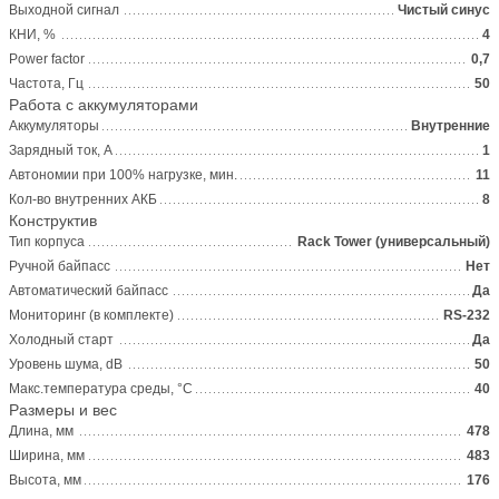
Выходной сигнал
Чистый синус
КНИ, %
4
Power factor
0,7
Частота, Гц
50
Работа с аккумуляторами
Аккумуляторы
Внутренние
Зарядный ток, А
1
Автономии при 100% нагрузке, мин.
11
Кол-во внутренних АКБ
8
Конструктив
Тип корпуса
Rack Tower (универсальный)
Ручной байпасс
Нет
Автоматический байпасс
Да
Мониторинг (в комплекте)
RS-232
Холодный старт
Да
Уровень шума, dB
50
Макс.температура среды, °С
40
Размеры и вес
Длина, мм
478
Ширина, мм
483
Высота, мм
176