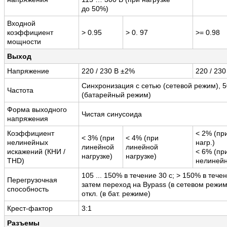
до 50%)
Входной
коэффициент
> 0.95
> 0. 97
>= 0.98
мощности
Выход
Напряжение
220 / 230 В ±2%
220 / 23
Синхронизация с сетью (сетевой режим), 5
Частота
(батарейный режим)
Форма выходного
Чистая синусоида
напряжения
Коэффициент
< 2% (пр
< 3% (при
< 4% (при
нелинейных
нагр.)
линейной
линейной
искажений (КНИ /
< 6% (пр
нагрузке)
нагрузке)
THD)
нелинейн
105 ... 150% в течение 30 с; > 150% в тече
Перегрузочная
затем переход на Bypass (в сетевом режим
способность
откл. (в бат. режиме)
Крест-фактор
3:1
Разъемы