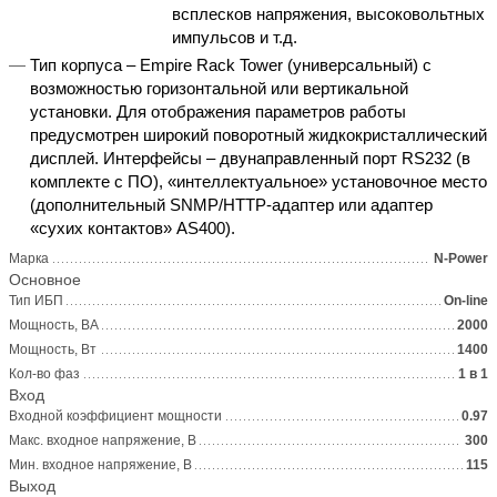
всплесков напряжения, высоковольтных
импульсов и т.д.
Тип корпуса – Empire Rack Tower (универсальный) с
возможностью горизонтальной или вертикальной
установки. Для отображения параметров работы
предусмотрен широкий поворотный жидкокристаллический
дисплей. Интерфейсы – двунаправленный порт RS232 (в
комплекте с ПО), «интеллектуальное» установочное место
(дополнительный SNMP/HTTP-адаптер или адаптер
«сухих контактов» AS400).
Марка
N-Power
Основное
Тип ИБП
On-line
Мощность, ВА
2000
Мощность, Вт
1400
Кол-во фаз
1 в 1
Вход
Входной коэффициент мощности
0.97
Макс. входное напряжение, В
300
Мин. входное напряжение, В
115
Выход