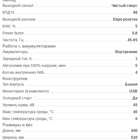
Выходной сигнал
Чистый синус
КПД,%
88
Выходной разъем:
Евро розетка
КНИ, %
5
Power factor
0,8
Частота, Гц
45-65
Работа с аккумуляторами
Аккумуляторы
Внутренние
Зарядный ток, А
1
Автономии при 100% нагрузке, мин.
5
Кол-во внутренних АКБ
4
Конструктив
Тип корпуса
Башня
Мониторинг (в комплекте)
USB
Холодный старт
Да
Уровень шума, dB
45
Макс.температура среды, °С
40
Мин.температура среды, °С
0
Размеры и вес
Длина, мм
440
Ширина, мм
520