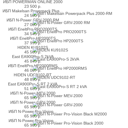
ИБП POWERMAN ONLINE 2000
23 500
р.
ИБП Makelsan Powerpack Plus...
24 500
р.
ИБП N-Power GRV-2000 RM
27 000
р.
ИБП EneltPro PRO2000TS
34 545
р.
ИБП EneltPro HP2000TS
37 999
р.
HIDEN KU9102S
45 500
р.
East EA900Pro-S 2kVA
45 849
р.
ИБП EneltPro HP2000RMS
46 007
р.
HIDEN UDC9102-RT
48 890
р.
East EA900Pro-S RT 2 kVA
51 683
р.
ИБП N-Power MEV-2000
65 980
р.
ИБП N-Power GRV-2000
65 980
р.
ИБП N-Power Pro-Vision...
65 980
р.
ИБП N-Power Pro-Vision...
65 980
р.