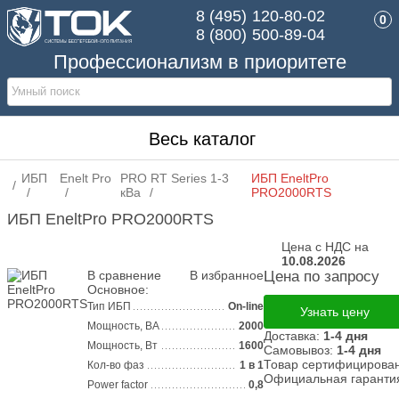
8 (495)
120-80-02
0
8 (800)
500-89-04
Профессионализм в приоритете
Весь каталог
ИБП
Enelt Pro
PRO RT Series 1-3
ИБП EneltPro
кВа
PRO2000RTS
ИБП EneltPro PRO2000RTS
Цена с НДС на
10.08.2026
В сравнение
В избранное
Цена по запросу
Основное:
Тип ИБП
On-line
Узнать цену
Мощность, ВА
2000
Доставка:
1-4 дня
Мощность, Вт
1600
Самовывоз:
1-4 дня
Товар сертифицирова
Кол-во фаз
1 в 1
Официальная гаранти
Power factor
0,8