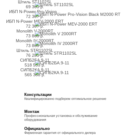
Штиль ST1102SL
69 300
р.
ИБП N-Power Pro-Vision...
72 307
р.
ИБП N-Power MEV-2000 ERT
72 307
р.
Monolith V 2000RT
73 868
р.
Monolith IV 2000RT
73 868
р.
Штиль STR1102SL
76 280
р.
СИПБ2БА.9-11
518 553
р.
СИПБ2КА.9-11
565 388
р.
Консультации
Квалифицированно подберем оптимальное решение
Монтаж
Профессиональная установка и обслуживание
оборудования
Официально
Фирменная гарантия от официального дилера