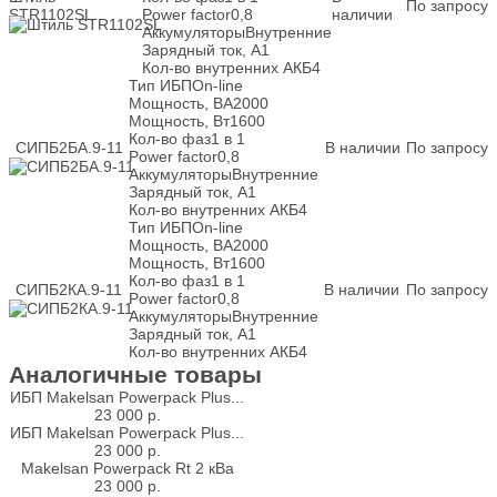
По запросу
STR1102SL
Power factor
0,8
наличии
Аккумуляторы
Внутренние
Зарядный ток, А
1
Кол-во внутренних АКБ
4
Тип ИБП
On-line
Мощность, ВА
2000
Мощность, Вт
1600
Кол-во фаз
1 в 1
СИПБ2БА.9-11
В наличии
По запросу
Power factor
0,8
Аккумуляторы
Внутренние
Зарядный ток, А
1
Кол-во внутренних АКБ
4
Тип ИБП
On-line
Мощность, ВА
2000
Мощность, Вт
1600
Кол-во фаз
1 в 1
СИПБ2КА.9-11
В наличии
По запросу
Power factor
0,8
Аккумуляторы
Внутренние
Зарядный ток, А
1
Кол-во внутренних АКБ
4
Аналогичные товары
ИБП Makelsan Powerpack Plus...
23 000
р.
ИБП Makelsan Powerpack Plus...
23 000
р.
Makelsan Powerpack Rt 2 кВа
23 000
р.