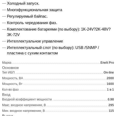
Холодный запуск.
Многофункциональная защита
Регулируемый байпас.
Контроль чередования фаз.
Комплектование батареями (по выбору): 1K-24V?2K-48V?
3K-72V
Интеллектуальное управление
Интеллектуальный слот (по выбору): USB /SNMP /
пластина с сухим контактом
Марка
Enelt Pro
Основное
Тип ИБП
On-line
Мощность, ВА
2000
Мощность, Вт
1600
Кол-во фаз
1 в 1
Вход
Входной коэффициент мощности
0.98
Макс. входное напряжение, В
295
Мин. входное напряжение, В
115
Выход