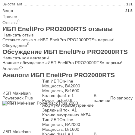
Высота, мм
131
Вес, кг
21.5
Прочее
0
Отзывы
ИБП EneltPro PRO2000RTS отзывы
Написать отзыв
Оставьте отзыв о «ИБП EneltPro PRO2000RTS» первым!
0
Обсуждение
Обсуждение ИБП EneltPro PRO2000RTS
Написать комментарий
Начните обсуждение «ИБП EneltPro PRO2000RTS» первым!
25
Аналоги
Аналоги ИБП EneltPro PRO2000RTS
Тип ИБП
On-line
Мощность, ВА
2000
Мощность, Вт
1600
ИБП Makelsan
Кол-во фаз
1 в 1
В
Powerpack Plus
По запросу
Power factor
0,8
наличии
2000
Аккумуляторы
Внутренние
Зарядный ток, А
1
Кол-во внутренних АКБ
4
Тип ИБП
On-line
Мощность, ВА
2000
Мощность, Вт
1600
ИБП Makelsan
Кол-во фаз
1 в 1
В