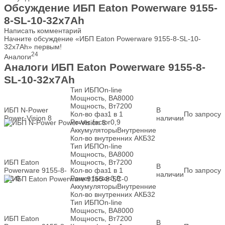
Обсуждение ИБП Eaton Powerware 9155-
8-SL-10-32x7Ah
Написать комментарий
Начните обсуждение «ИБП Eaton Powerware 9155-8-SL-10-
32x7Ah» первым!
24
Аналоги
Аналоги ИБП Eaton Powerware 9155-8-
SL-10-32x7Ah
Тип ИБП
On-line
Мощность, ВА
8000
Мощность, Вт
7200
ИБП N-Power
В
Кол-во фаз
1 в 1
По запросу
Power-Vision 8
наличии
Power factor
0,9
Аккумуляторы
Внутренние
Кол-во внутренних АКБ
32
Тип ИБП
On-line
Мощность, ВА
8000
ИБП Eaton
Мощность, Вт
7200
В
Powerware 9155-8-
Кол-во фаз
1 в 1
По запросу
наличии
SC-0
Power factor
0,9
Аккумуляторы
Внутренние
Кол-во внутренних АКБ
32
Тип ИБП
On-line
Мощность, ВА
8000
ИБП Eaton
Мощность, Вт
7200
В