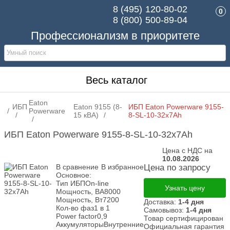
8 (495)
120-80-02
0
8 (800)
500-89-04
Профессионализм в приоритете
Весь каталог
Eaton
ИБП
Eaton 9155 (8-
ИБП Eaton Powerware 9155-
Powerware
15 кВА)
8-SL-10-32x7Ah
ИБП Eaton Powerware 9155-8-SL-10-32x7Ah
Цена с НДС на
10.08.2026
В сравнение
В избранное
Цена по запросу
Основное:
Тип ИБП
On-line
Узнать цену
Мощность, ВА
8000
Мощность, Вт
7200
Доставка:
1-4 дня
Кол-во фаз
1 в 1
Самовывоз:
1-4 дня
Power factor
0,9
Товар сертифицирован
Аккумуляторы
Внутренние
Официальная гарантия