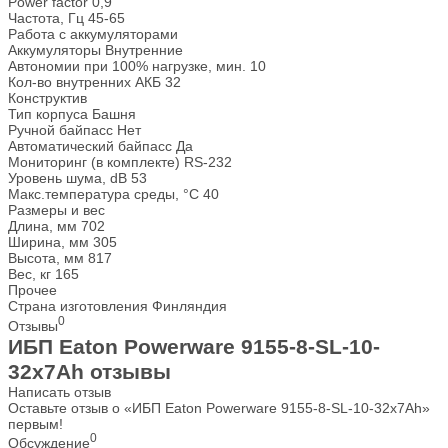
Power factor
0,9
Частота, Гц
45-65
Работа с аккумуляторами
Аккумуляторы
Внутренние
Автономии при 100% нагрузке, мин.
10
Кол-во внутренних АКБ
32
Конструктив
Тип корпуса
Башня
Ручной байпасс
Нет
Автоматический байпасс
Да
Мониторинг (в комплекте)
RS-232
Уровень шума, dB
53
Макс.температура среды, °С
40
Размеры и вес
Длина, мм
702
Ширина, мм
305
Высота, мм
817
Вес, кг
165
Прочее
Страна изготовления
Финляндия
0
Отзывы
ИБП Eaton Powerware 9155-8-SL-10-
32x7Ah отзывы
Написать отзыв
Оставьте отзыв о «ИБП Eaton Powerware 9155-8-SL-10-32x7Ah»
первым!
0
Обсуждение