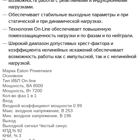
Возможность работы с реактивными и индукционными
нагрузками.
Обеспечивает стабильные выходные параметры и при
статической и при динамической нагрузках.
Технология On-Line обеспечивает повышенную
помехозащищенность нагрузки и по фазам и по нейтрали.
Широкий диапазон допустимых крест-фактора и
коэффициента нелинейных искажений обеспечивает
возможность работы как с импульсной, так и с нелинейной
нагрузкой.
Марка
Eaton Powerware
Основное
Тип ИБП
On-line
Мощность, ВА
8000
Мощность, Вт
7200
Кол-во фаз
1 в 1
Вход
Входной коэффициент мощности
0.99
Макс. входное напряжение, В
253
Мин. входное напряжение, В
196
Выход
Выходной сигнал
Чистый синус
КПД,%
92
КНИ, %
3