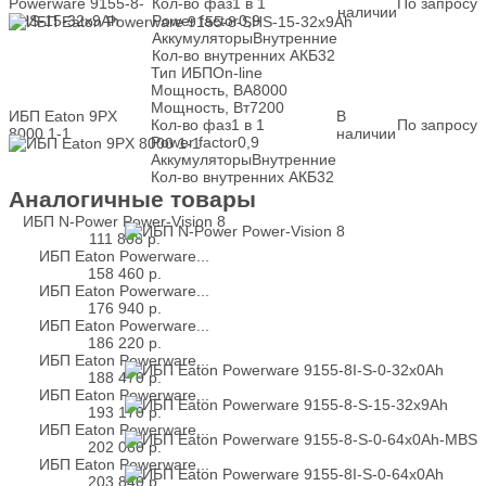
Powerware 9155-8-
Кол-во фаз
1 в 1
По запросу
наличии
SHS-15-32x9Ah
Power factor
0,9
Аккумуляторы
Внутренние
Кол-во внутренних АКБ
32
Тип ИБП
On-line
Мощность, ВА
8000
Мощность, Вт
7200
ИБП Eaton 9PX
В
Кол-во фаз
1 в 1
По запросу
8000 1-1
наличии
Power factor
0,9
Аккумуляторы
Внутренние
Кол-во внутренних АКБ
32
Аналогичные товары
ИБП N-Power Power-Vision 8
111 808
р.
ИБП Eaton Powerware...
158 460
р.
ИБП Eaton Powerware...
176 940
р.
ИБП Eaton Powerware...
186 220
р.
ИБП Eaton Powerware...
188 470
р.
ИБП Eaton Powerware...
193 170
р.
ИБП Eaton Powerware...
202 060
р.
ИБП Eaton Powerware...
203 840
р.