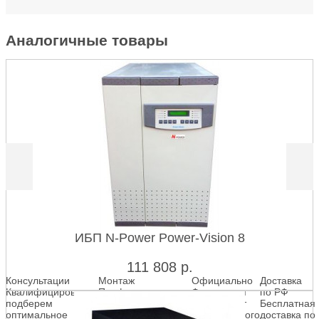
Аналогичные товары
ИБП N-Power Power-Vision 8
111 808
р.
Консультации
Монтаж
Официально
Доставка
Квалифицированно
Профессиональная
Фирменная
по РФ
подберем
установка и
гарантия от
Бесплатная
оптимальное
обслуживание
официального
доставка по