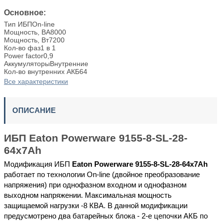
Основное:
Тип ИБП
On-line
Мощность, ВА
8000
Мощность, Вт
7200
Кол-во фаз
1 в 1
Power factor
0,9
Аккумуляторы
Внутренние
Кол-во внутренних АКБ
64
Все характеристики
ОПИСАНИЕ
ИБП Eaton Powerware 9155-8-SL-28-
64x7Ah
Модификация ИБП
Eaton Powerware 9155-8-SL-28-64x7Ah
работает по технологии On-line (двойное преобразование
напряжения) при однофазном входном и однофазном
выходном напряжении. Максимальная мощность
защищаемой нагрузки -8 КВА. В данной модификации
предусмотрено два батарейных блока - 2-е цепочки АКБ по