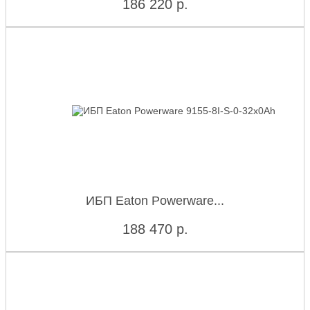
186 220
р.
ИБП Eaton Powerware...
188 470
р.