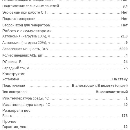
Подключение солнечных панелей
Да
Эко-режим при работе СП
Нет
Подкачка мощности
Нет
Второй вход для генератора
Нет
Работа с аккумуляторами
Автономия (нагрузка 10%), ч
21.3
Автономия (нагрузка 20%), ч
9
Запасенная мощность, Вт/ч
6000
Кол-во внешних АКБ, шт
4
DC шина, В
24
Зарядный ток, А
25
Конструктив
Установка
На стену
Подключение
В электрощит, В розетку (опция)
Тип инвертора
Высокочастотный
Мин.температура среды, °С
1
Макс.температура среды, °С
40
Размеры и вес
Вес, кг
178
Прочее
Гарантия, мес
12