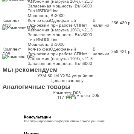
Автономия (нагрузка 10%), ч
21.3
Запасенная мощность, Вт/ч
6000
Тип ИБП
OffLine
Мощность, Вт
3000
Комплект
Кол-во фаз
Однофазный
В
256 430
р.
M39
Эко-режим при работе СП
Нет
наличии
Автономия (нагрузка 10%), ч
21.3
Запасенная мощность, Вт/ч
6000
Тип ИБП
OffLine
Мощность, Вт
3000
Комплект
Кол-во фаз
Однофазный
В
259 421
р.
D08
Эко-режим при работе СП
Нет
наличии
Автономия (нагрузка 10%), ч
21.3
Запасенная мощность, Вт/ч
6000
Мы рекомендуем
УЗМ-50ЦМ УХЛ4 устройство...
Цена по запросу
Аналогичные товары
Комплект D05
117 194
р.
Консультации
Квалифицированно подберем оптимальное решение
Монтаж