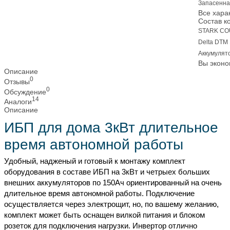
Запасенна
Все хара
Состав к
STARK CO
Delta DTM
Вы эконо
Описание
0
Отзывы
0
Обсуждение
14
Аналоги
Описание
ИБП для дома 3кВт длительное
время автономной работы
Удобный, надженый и готовый к монтажу комплект
оборудования в составе ИБП на 3кВт и четрыех больших
внешних аккумуляторов по 150Ач ориентированный на очень
длительное время автономной работы. Подключение
осуществляется через электрощит, но, по вашему желанию,
комплект может быть оснащен вилкой питания и блоком
розеток для подключения нагрузки. Инвертор отлично