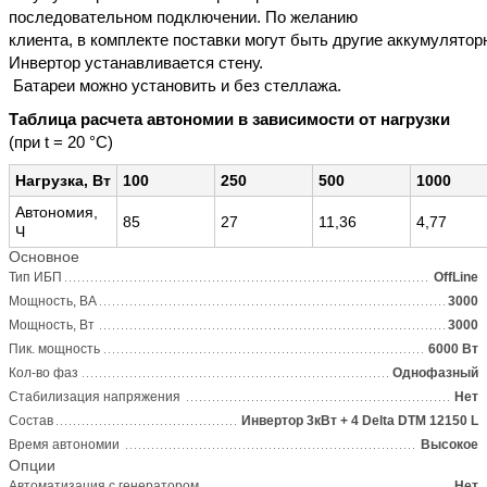
последовательном подключении. По желанию
клиента, в комплекте поставки могут быть другие аккумулятор
Инвертор устанавливается стену.
Батареи можно установить и без стеллажа.
Таблица расчета автономии в зависимости от нагрузки
(при t = 20 °С)
Нагрузка, Вт
100
250
500
1000
Автономия,
85
27
11,36
4,77
Ч
Основное
Тип ИБП
OffLine
Мощность, ВА
3000
Мощность, Вт
3000
Пик. мощность
6000 Вт
Кол-во фаз
Однофазный
Стабилизация напряжения
Нет
Состав
Инвертор 3кВт + 4 Delta DTM 12150 L
Время автономии
Высокое
Опции
Автоматизация с генератором
Нет