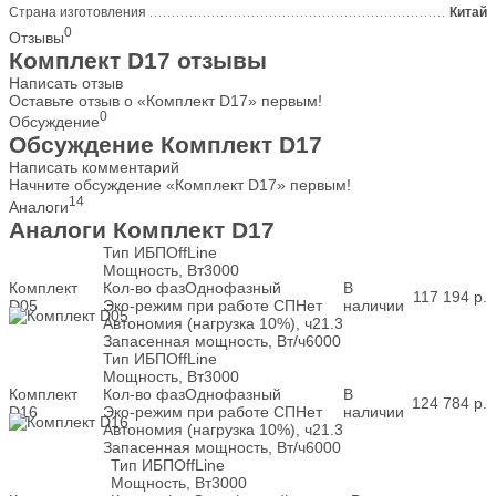
Страна изготовления
Китай
0
Отзывы
Комплект D17 отзывы
Написать отзыв
Оставьте отзыв о «Комплект D17» первым!
0
Обсуждение
Обсуждение Комплект D17
Написать комментарий
Начните обсуждение «Комплект D17» первым!
14
Аналоги
Аналоги Комплект D17
Тип ИБП
OffLine
Мощность, Вт
3000
Комплект
Кол-во фаз
Однофазный
В
117 194
р.
D05
Эко-режим при работе СП
Нет
наличии
Автономия (нагрузка 10%), ч
21.3
Запасенная мощность, Вт/ч
6000
Тип ИБП
OffLine
Мощность, Вт
3000
Комплект
Кол-во фаз
Однофазный
В
124 784
р.
D16
Эко-режим при работе СП
Нет
наличии
Автономия (нагрузка 10%), ч
21.3
Запасенная мощность, Вт/ч
6000
Тип ИБП
OffLine
Мощность, Вт
3000