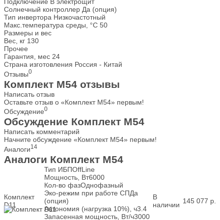
Подключение
В электрощит
Солнечный контроллер
Да (опция)
Тип инвертора
Низкочастотный
Макс.температура среды, °С
50
Размеры и вес
Вес, кг
130
Прочее
Гарантия, мес
24
Страна изготовления
Россия - Китай
0
Отзывы
Комплект M54 отзывы
Написать отзыв
Оставьте отзыв о «Комплект M54» первым!
0
Обсуждение
Обсуждение Комплект M54
Написать комментарий
Начните обсуждение «Комплект M54» первым!
14
Аналоги
Аналоги Комплект M54
Тип ИБП
OffLine
Мощность, Вт
6000
Кол-во фаз
Однофазный
Эко-режим при работе СП
Да
Комплект
В
(опция)
145 077
р.
D11
наличии
Автономия (нагрузка 10%), ч
3.4
Запасенная мощность, Вт/ч
3000