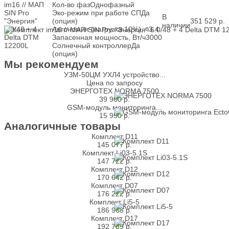
im16 // МАП
Кол-во фаз
Однофазный
SIN Pro
Эко-режим при работе СП
Да
В
"Энергия"
(опция)
351 529
р.
наличии
6.0/48 + 4
Автономия (нагрузка 10%), ч
3.4
Delta DTM
Запасенная мощность, Вт/ч
3000
12200L
Солнечный контроллер
Да
(опция)
Мы рекомендуем
УЗМ-50ЦМ УХЛ4 устройство...
Цена по запросу
ЭНЕРГОТЕХ NORMA 7500
39 900
р.
GSM-модуль мониторинга...
15 950
р.
Аналогичные товары
Комплект D11
145 077
р.
Комплект Li03-5.1S
147 722
р.
Комплект D12
170 642
р.
Комплект D07
176 222
р.
Комплект Li5-5
186 968
р.
Комплект D17
192 789
р.