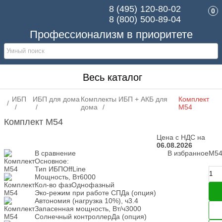
8 (495)
120-80-02
0
8 (800)
500-89-04
Профессионализм в приоритете
Весь каталог
ИБП
ИБП для дома
Комплекты ИБП + АКБ для
Комплект
дома
M54
Комплект M54
Цена с НДС на
06.08.2026
В сравнение
В избранное
М5
Основное:
Тип ИБП
OffLine
Мощность, Вт
6000
Кол-во фаз
Однофазный
Эко-режим при работе СП
Да (опция)
Автономия (нагрузка 10%), ч
3.4
Запасенная мощность, Вт/ч
3000
Солнечный контроллер
Да (опция)