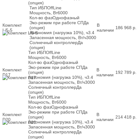
(опция)
Тип ИБП
OffLine
Мощность, Вт
6000
Кол-во фаз
Однофазный
Эко-режим при работе СП
Да
Комплект
В
(опция)
186 968
р.
Li5-5
наличии
Автономия (нагрузка 10%), ч
3.4
Запасенная мощность, Вт/ч
3000
Солнечный контроллер
Да
(опция)
Тип ИБП
OffLine
Мощность, Вт
6000
Кол-во фаз
Однофазный
Эко-режим при работе СП
Да
Комплект
В
(опция)
192 789
р.
D17
наличии
Автономия (нагрузка 10%), ч
3.4
Запасенная мощность, Вт/ч
3000
Солнечный контроллер
Да
(опция)
Тип ИБП
OffLine
Мощность, Вт
6000
Кол-во фаз
Однофазный
Эко-режим при работе СП
Да
Комплект
В
(опция)
214 418
р.
D20
наличии
Автономия (нагрузка 10%), ч
3.4
Запасенная мощность, Вт/ч
3000
Солнечный контроллер
Да
(опция)