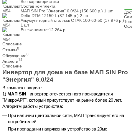
Все характеристики
Состав комплекта:
МАП SIN Pro "Энергия" 6.0/24
(156 600
р.
)
1 шт
Дос
Delta DTM 12150 L
(37 145
р.
)
2 шт
Сам
Аккумуляторный стеллаж СТАК 100-60-50
(17 976
р.
)
Тов
1 шт
Офи
Вы экономите:
12 264
р.
Описание
0
Отзывы
0
Обсуждение
14
Аналоги
Описание
Инвертор для дома на базе МАП SIN Pro
"Энергия" 6.0/24
В комплект входят:
1)
МАП SIN
– инвертор отечественного производителя
"МикроАРТ", который присутствует на рынке более 20 лет.
Алгоритм работы устройства:
При наличии центральной сети, МАП транслирует его на
потребителей
При пропадании напряжения устройство за 20мс