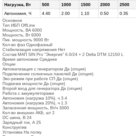
Нагрузка, Вт
500
1000
1500
2000
2500
Автономия, Ч
4.40
2.00
1.10
0.50
0.35
Основное
Тип ИБП
OffLine
Мощность, ВА
6000
Мощность, Вт
6000
Пик. мощность
9000 Вт
Кол-во фаз
Однофазный
Стабилизация напряжения
Нет
Состав
МАП SIN Pro "Энергия" 6.0/24 + 2 Delta DTM 12150 L
Время автономии
Среднее
Опции
Автоматизация с генератором
Да (опция)
Подключение солнечных панелей
Да (опция)
Эко-режим при работе СП
Да (опция)
Подкачка мощности
Да (опция)
Второй вход для генератора
Да (опция)
Работа с аккумуляторами
Автономия (нагрузка 10%), ч
3.4
Автономия (нагрузка 20%), ч
1.3
Запасенная мощность, Вт/ч
3000
Кол-во внешних АКБ, шт
2
DC шина, В
24
Зарядный ток, А
25
Конструктив
Установка
На полку