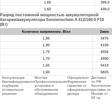
1,65
399,0
1,60
439,0
Разряд постоянной мощностью аккумуляторной
батареи/аккумулятора Sonnenschein A 412/180.0 F10
(Вт)
Конечное напряжение, В/эл
2мин
1,85
3475
1,80
4109
1,75
4556
1,70
4990
1,65
5419
1,60
5825
Консультации
Монтаж
Официально
Доставка
Квалифицированно
Профессиональная
Фирменная
по РФ
подберем
установка и
гарантия от
Бесплатная
оптимальное
обслуживание
официального
доставка по
решение
оборудования
дилера
Москве от
50 т.р.